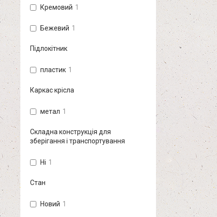
Кремовий
1
Бежевий
1
Підлокітник
пластик
1
Каркас крісла
метал
1
Складна конструкція для
зберігання і транспортування
Ні
1
Стан
Новий
1