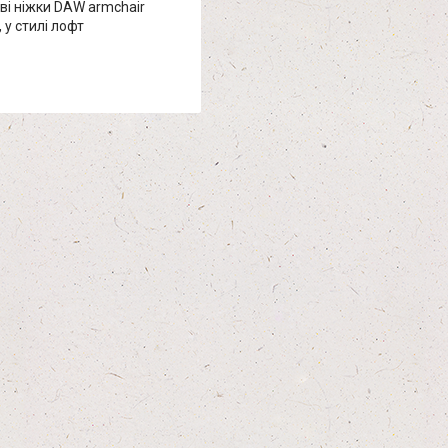
ові ніжки DAW armchair
 у стилі лофт