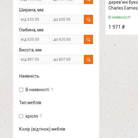
дерев'яні бук
Charles Eames,
Ширина, мм
В наявності
1 971 ₴
Глибина, мм
Висота, мм
Наявність
В наявності
1
Тип меблів
крісло
1
Колір (відтінок) меблів