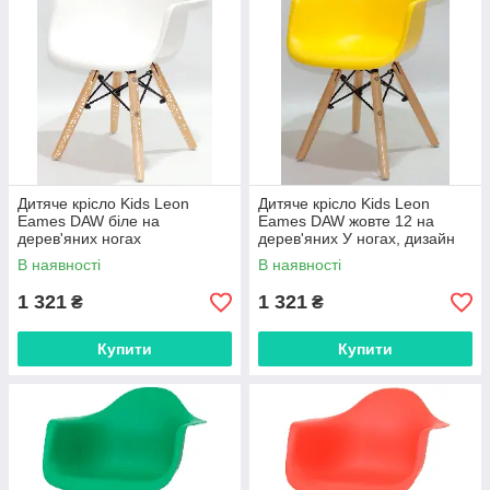
Дитяче крісло Kids Leon
Дитяче крісло Kids Leon
Eames DAW біле на
Eames DAW жовте 12 на
дерев'яних ногах
дерев'яних У ногах, дизайн
Charles&Ray Eames
В наявності
В наявності
1 321
1 321
₴
₴
Купити
Купити