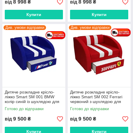
8 998
8 998
від
₴
від
₴
Купити
Купити
Див. умови відправки
Див. умови відправки
Дитяче розкладне крісло-
Дитяче розкладне крісло-
ліжко Smart SM 001 BMW
ліжко Smart SM 002 Ferrari
колір синій із шухлядою для
червоний з шухлядою для
білизни, для дітей і підлітків
білизни, для дітей і підлітків
Готово до відправки
Готово до відправки
9 500
9 500
від
₴
від
₴
Купити
Купити