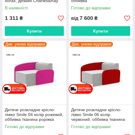
ногах, дизайн Charles&Ray
оббивка
Eames
В наявності
Готово до відправки
1 311
7 600
₴
від
₴
Купити
Купити
Див. умови відправки
Див. умови відправки
Дитяче розкладне крісло-
Дитяче розкладне крісло-
ліжко Smile 04 колір рожевий,
ліжко Smile 06 колір
оббивка тканина роріжка
червоний, оббивка тканина
роріжка
Готово до відправки
Готово до відправки