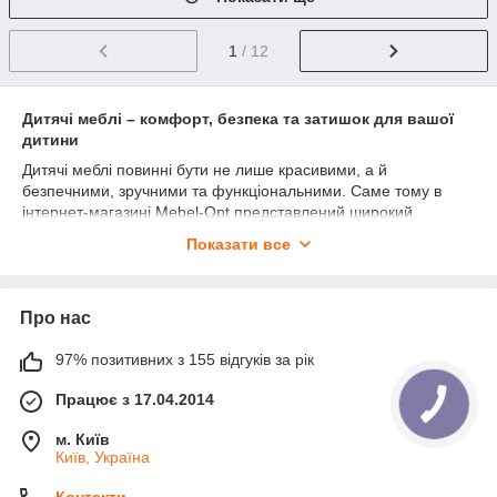
1
/ 12
Дитячі меблі – комфорт, безпека та затишок для вашої
дитини
Дитячі меблі повинні бути не лише красивими, а й
безпечними, зручними та функціональними. Саме тому в
інтернет-магазині Mebel-Opt представлений широкий
асортимент сучасних меблів для дитячої кімнати, які
Показати все
допоможуть створити комфортний простір для навчання,
відпочинку та творчості дитини.
У нашому каталозі ви можете купити дитячі меблі для дітей
Про нас
різного віку: дитячі стільці, крісла, столи, парти та інші меблі
для облаштування дитячої кімнати. Усі моделі виготовлені з
97% позитивних з 155 відгуків за рік
якісних матеріалів, відрізняються надійністю, ергономічністю
та сучасним дизайном.
Працює з 17.04.2014
Правильно підібрані меблі для дитячої кімнати сприяють
м. Київ
формуванню правильної постави, забезпечують комфорт під
Київ, Україна
час занять та допомагають організувати особистий простір
дитини. Великий вибір кольорів, форм і стилів дозволяє легко