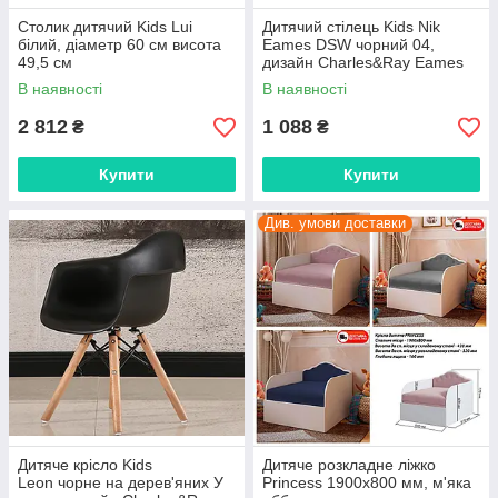
Столик дитячий Kids Lui
Дитячий стілець Kids Nik
білий, діаметр 60 см висота
Eames DSW чорний 04,
49,5 см
дизайн Charles&Ray Eames
В наявності
В наявності
2 812
1 088
₴
₴
Купити
Купити
Див. умови доставки
Дитяче крісло Kids
Дитяче розкладне ліжко
Leon чорне на дерев'яних У
Princess 1900х800 мм, м'яка