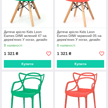
Дитяче крісло Kids Leon
Дитяче крісло Kids Leon
Eames DAW зелений 47 на
Eames DAW червоний 05 на
дерев'яних У ногах, дизайн
дерев'яних У ногах, дизайн
Charles&Ray Eames
Charles&Ray Eames
В наявності
В наявності
1 321
1 321
₴
₴
Купити
Купити