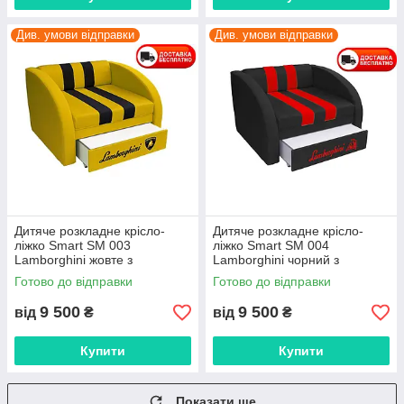
Див. умови відправки
Див. умови відправки
Дитяче розкладне крісло-
Дитяче розкладне крісло-
ліжко Smart SM 003
ліжко Smart SM 004
Lamborghini жовте з
Lamborghini чорний з
шухлядою для білизни, для
шухлядою для білизни, для
Готово до відправки
Готово до відправки
дітей і підлітків
дітей і підлітків
9 500
9 500
від
₴
від
₴
Купити
Купити
Показати ще