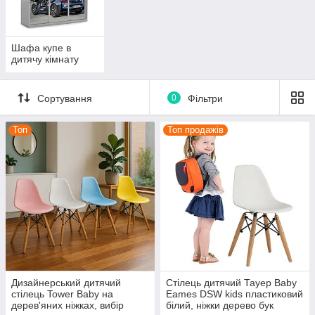
Шафа купе в
дитячу кімнату
Сортування
0
Фільтри
Топ
Топ продажів
Дизайнерський дитячий
Стілець дитячий Тауер Вaby
стілець Tower Baby на
Eames DSW kids пластиковий
дерев'яних ніжках, вибір
білий, ніжки дерево бук