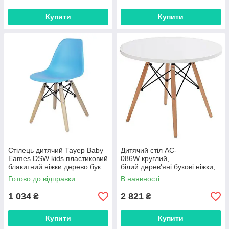
Купити
Купити
Стілець дитячий Тауер Вaby
Дитячий стіл AC-
Eames DSW kids пластиковий
086W круглий,
блакитний ніжки дерево бук
білий дерев'яні букові ніжки,
дизайн Charles&Ray Eames
Готово до відправки
В наявності
1 034
2 821
₴
₴
Купити
Купити