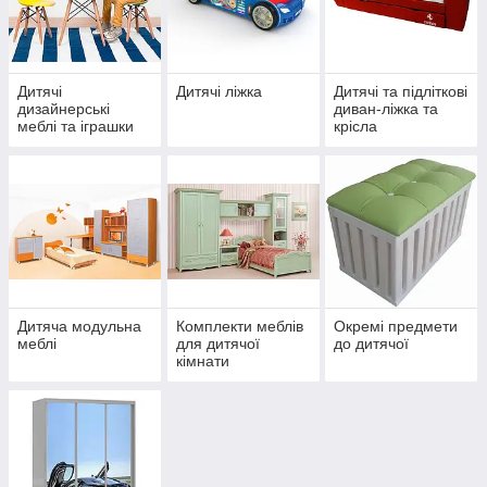
Дитячі
Дитячі ліжка
Дитячі та підліткові
дизайнерські
диван-ліжка та
меблі та іграшки
крісла
від світових
дизайнерів
Дитяча модульна
Комплекти меблів
Окремі предмети
меблі
для дитячої
до дитячої
кімнати