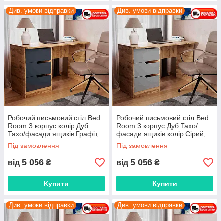
Див. умови відправки
Див. умови відправки
Робочий письмовий стіл Bed
Робочий письмовий стіл Bed
Room 3 корпус колір Дуб
Room 3 корпус Дуб Тахо/
Тахо/фасади ящиків Графіт,
фасади ящиків колір Сірий,
вибір кольору корпусу та
вибір кольору корпусу та
Під замовлення
Під замовлення
фасадів
фасадів
5 056
5 056
від
₴
від
₴
Купити
Купити
Див. умови відправки
Див. умови відправки