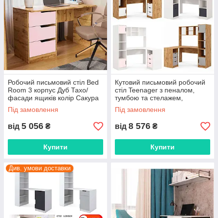
Робочий письмовий стіл Bed
Кутовий письмовий робочий
Room 3 корпус Дуб Тахо/
стіл Teenager з пеналом,
фасади ящиків колір Сакура
тумбою та стелажем,
комбінація кольору
Під замовлення
Під замовлення
5 056
8 576
від
₴
від
₴
Купити
Купити
Див. умови доставки