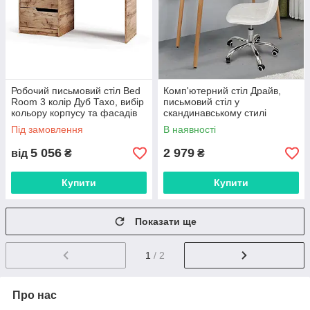
Робочий письмовий стіл Bed
Комп'ютерний стіл Драйв,
Room 3 колір Дуб Тахо, вибір
письмовий стіл у
кольору корпусу та фасадів
скандинавському стилі
Під замовлення
В наявності
5 056
2 979
від
₴
₴
Купити
Купити
Показати ще
1
/ 2
Про нас