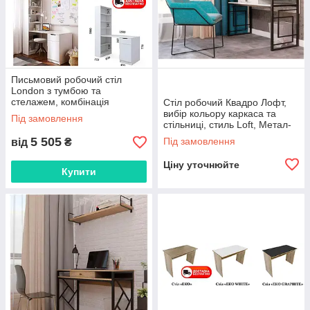
Письмовий робочий стіл
London з тумбою та
стелажем, комбінація
Стіл робочий Квадро Лофт,
кольору
вибір кольору каркаса та
Під замовлення
стільниці, стиль Loft, Метал-
Дизайн
5 505
Під замовлення
від
₴
Ціну уточнюйте
Купити