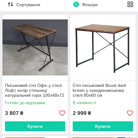
Сортування
0
Фільтри
Письмовий стіл Офіс у стилі
Стіл письмовий Boust dark
Лофт, колір стільниці
brown у скандинавському
натуральний горіх 100x48x72
стилі 80х60 см
см
Готово до відправки
В наявності
3 807
2 999
₴
₴
Купити
Купити