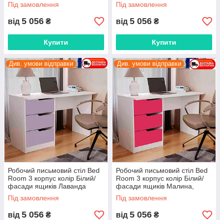
вибір кольору корпусу та
вибір кольору корпусу та
Під замовлення
Під замовлення
фасадів
фасадів
5 056
5 056
від
₴
від
₴
Купити
Купити
Див. умови відправки
Див. умови відправки
Робочий письмовий стіл Bed
Робочий письмовий стіл Bed
Room 3 корпус колір Білий/
Room 3 корпус колір Білий/
фасади ящиків Лаванда
фасади ящиків Малина,
вибір кольору корпусу та
Під замовлення
Під замовлення
фасадів
5 056
5 056
від
₴
від
₴