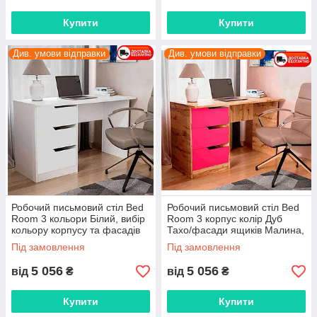
Купити
Купити
Див. умови відправки
Див. умови відправки
Робочий письмовий стіл Bed
Робочий письмовий стіл Bed
Room 3 кольори Білий, вибір
Room 3 корпус колір Дуб
кольору корпусу та фасадів
Тахо/фасади ящиків Малина,
вибір кольору корпусу та
Під замовлення
Під замовлення
фасадів
5 056
5 056
від
₴
від
₴
Купити
Купити