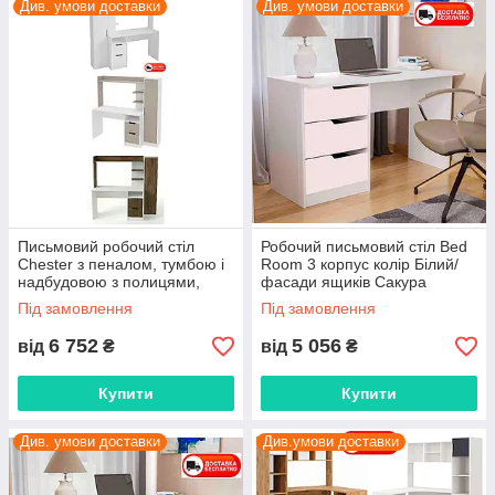
Див. умови доставки
Див. умови доставки
Письмовий робочий стіл
Робочий письмовий стіл Bed
Chester з пеналом, тумбою і
Room 3 корпус колір Білий/
надбудовою з полицями,
фасади ящиків Сакура
комбінація кольору
Під замовлення
Під замовлення
6 752
5 056
від
₴
від
₴
Купити
Купити
Див. умови доставки
Див.умови доставки