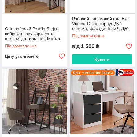
Робочий письмовий стіл Еко
Viorina-Deko, корпус Дуб
сонома, фасади: Білий, Дуб
Стіл робочий Ромбо Лофт,
сонома, Графіт
вибір кольору каркаса та
Під замовлення
стільниці, стиль Loft, Метал-
Дизайн
1 506
Під замовлення
від
₴
Ціну уточнюйте
Купити
Див. умови відправки