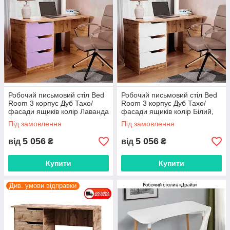
Робочий письмовий стіл Bed
Робочий письмовий стіл Bed
Room 3 корпус Дуб Тахо/
Room 3 корпус Дуб Тахо/
фасади ящиків колір Лаванда
фасади ящиків колір Білий,
вибір кольору корпусу та
Під замовлення
Під замовлення
фасадів
5 056
5 056
від
₴
від
₴
Купити
Купити
Див. умови відправки