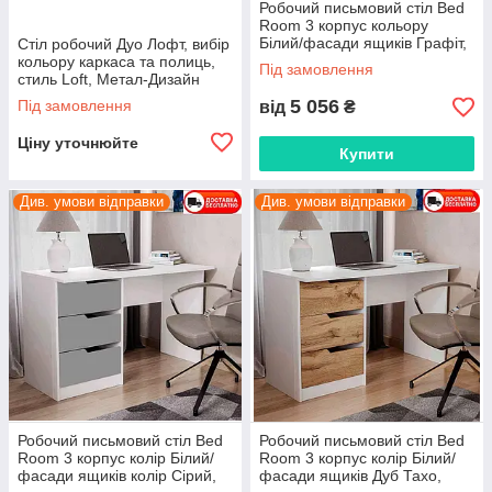
Робочий письмовий стіл Bed
Room 3 корпус кольору
Білий/фасади ящиків Графіт,
Стіл робочий Дуо Лофт, вибір
вибір кольору корпусу та
кольору каркаса та полиць,
Під замовлення
фасадів
стиль Loft, Метал-Дизайн
5 056
Під замовлення
від
₴
Ціну уточнюйте
Купити
Див. умови відправки
Див. умови відправки
Робочий письмовий стіл Bed
Робочий письмовий стіл Bed
Room 3 корпус колір Білий/
Room 3 корпус колір Білий/
фасади ящиків колір Сірий,
фасади ящиків Дуб Тахо,