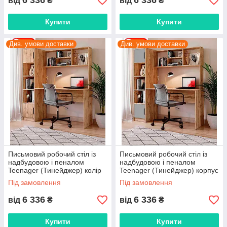
6 336
6 336
від
₴
від
₴
Купити
Купити
Див. умови доставки
Див. умови доставки
Письмовий робочий стіл із
Письмовий робочий стіл із
надбудовою і пеналом
надбудовою і пеналом
Teenager (Тинейджер) колір
Teenager (Тинейджер) корпус
Дуб Тахо
Тахо/фасади колір Сірий
Під замовлення
Під замовлення
6 336
6 336
від
₴
від
₴
Купити
Купити