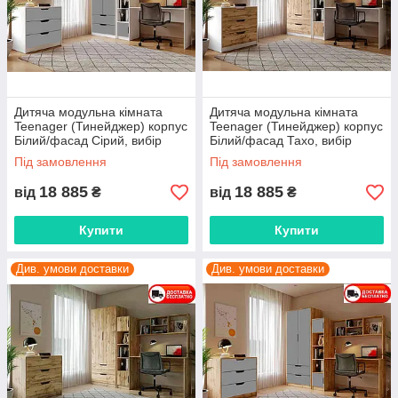
Дитяча модульна кімната
Дитяча модульна кімната
Teenager (Тинейджер) корпус
Teenager (Тинейджер) корпус
Білий/фасад Сірий, вибір
Білий/фасад Тахо, вибір
кольору корпусу та фасадів
кольору корпусу та фасадів
Під замовлення
Під замовлення
18 885
18 885
від
₴
від
₴
Купити
Купити
Див. умови доставки
Див. умови доставки