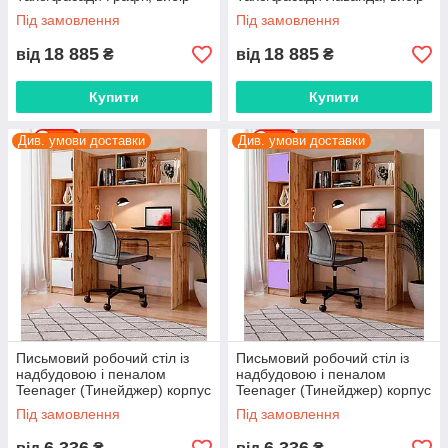
кольору корпусу та фасадів
кольору корпусу та фасадів
Під замовлення
Під замовлення
18 885
18 885
від
₴
від
₴
Купити
Купити
Див. умови доставки
Див. умови доставки
Письмовий робочий стіл із
Письмовий робочий стіл із
надбудовою і пеналом
надбудовою і пеналом
Teenager (Тинейджер) корпус
Teenager (Тинейджер) корпус
Тахо/фасади колір Білий
Тахо/фасади колір Лаванда
Під замовлення
Під замовлення
(бузок)