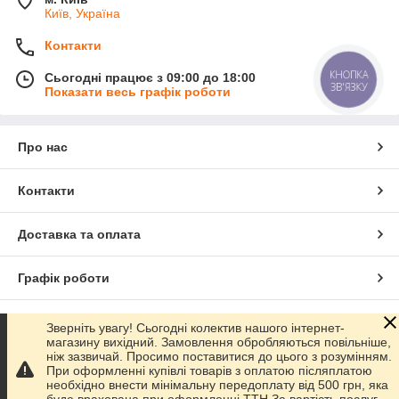
Київ, Україна
Контакти
Сьогодні працює з 09:00 до 18:00
КНОПКА
ЗВ'ЯЗКУ
Показати весь графік роботи
Про нас
Контакти
Доставка та оплата
Графік роботи
Повна версія сайту
Зверніть увагу! Сьогодні колектив нашого інтернет-
магазину вихідний. Замовлення обробляються повільніше,
ніж зазвичай. Просимо поставитися до цього з розумінням.
Сайт створено на маркетплейсі
Prom.ua
При оформленні купівлі товарів з оплатою післяплатою
необхідно внести мінімальну передоплату від 500 грн, яка