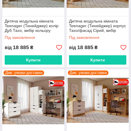
Дитяча модульна кімната
Дитяча модульна кімната
Teenager (Тинейджер) колір
Teenager (Тинейджер) корпус
Дуб Тахо, вибір кольору
Тахо/фасад Сірий, вибір
корпусу та фасадів
кольору корпусу та фасадів
Під замовлення
Під замовлення
18 885
18 885
від
₴
від
₴
Купити
Купити
Див. умови доставки
Див. умови доставки