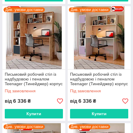
Див. умови доставки
Див. умови доставки
Письмовий робочий стіл із
Письмовий робочий стіл із
надбудовою і пеналом
надбудовою і пеналом
Teenager (Тинейджер) корпус
Teenager (Тинейджер) корпус
Тахо/фасади колір Графіт
Білий/фасади колір Лаванда
Під замовлення
Під замовлення
(бузок)
6 336
6 336
від
₴
від
₴
Купити
Купити
Див. умови доставки
Див. умови доставки