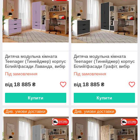
Дитяча модульна кімната
Дитяча модульна кімната
Teenager (Тинейджер) корпус
Teenager (Тинейджер) корпус
Білий/фасади Лаванда, вибір
Білий/фасади Графіт, вибір
кольору корпусу та фасадів
кольору корпусу та фасадів
Під замовлення
Під замовлення
18 885
18 885
від
₴
від
₴
Купити
Купити
Див. умови доставки
Див. умови доставки