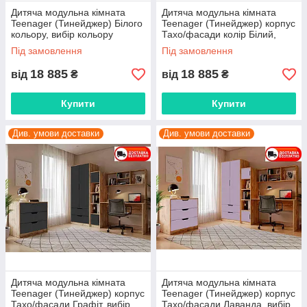
Дитяча модульна кімната
Дитяча модульна кімната
Teenager (Тинейджер) Білого
Teenager (Тинейджер) корпус
кольору, вибір кольору
Тахо/фасади колір Білий,
корпусу та фасадів
вибір кольору корпусу та
Під замовлення
Під замовлення
фасадів
18 885
18 885
від
₴
від
₴
Купити
Купити
Див. умови доставки
Див. умови доставки
Дитяча модульна кімната
Дитяча модульна кімната
Teenager (Тинейджер) корпус
Teenager (Тинейджер) корпус
Тахо/фасади Графіт, вибір
Тахо/фасади Лаванда, вибір