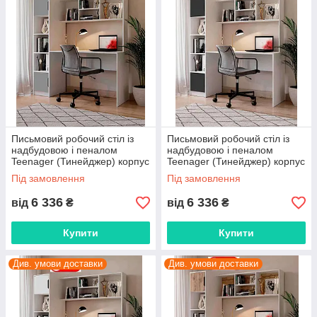
Письмовий робочий стіл із
Письмовий робочий стіл із
надбудовою і пеналом
надбудовою і пеналом
Teenager (Тинейджер) корпус
Teenager (Тинейджер) корпус
Білий/фасади колір Сірий
Білий/фасади колір Графіт
Під замовлення
Під замовлення
6 336
6 336
від
₴
від
₴
Купити
Купити
Див. умови доставки
Див. умови доставки