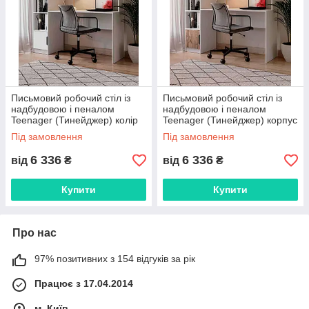
Письмовий робочий стіл із
Письмовий робочий стіл із
надбудовою і пеналом
надбудовою і пеналом
Teenager (Тинейджер) колір
Teenager (Тинейджер) корпус
Білий
Білий/фасади колір Дуб Тахо
Під замовлення
Під замовлення
6 336
6 336
від
₴
від
₴
Купити
Купити
Про нас
97% позитивних з 154 відгуків за рік
Працює з 17.04.2014
м. Київ