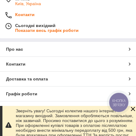
Київ, Україна
Контакти
Сьогодні вихідний
Показати весь графік роботи
Про нас
Контакти
Доставка та оплата
Графік роботи
КНОПКА
ЗВ'ЯЗКУ
Повна версія сайту
Зверніть увагу! Сьогодні колектив нашого інтернет-
магазину вихідний. Замовлення обробляються повільніше,
ніж зазвичай. Просимо поставитися до цього з розумінням.
Сайт створено на маркетплейсі
Prom.ua
При оформленні купівлі товарів з оплатою післяплатою
необхідно внести мінімальну передоплату від 500 грн, яка
буде врахована при оформленні ТТН За вартість послуг