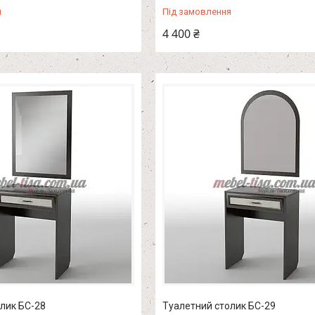
я
Під замовлення
4 400 ₴
лик БС-28
Туалетний столик БС-29