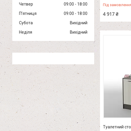
Четвер
09:00
18:00
Під замовленн
4 917 ₴
Пʼятниця
09:00
18:00
Субота
Вихідний
Неділя
Вихідний
Туалетний сто