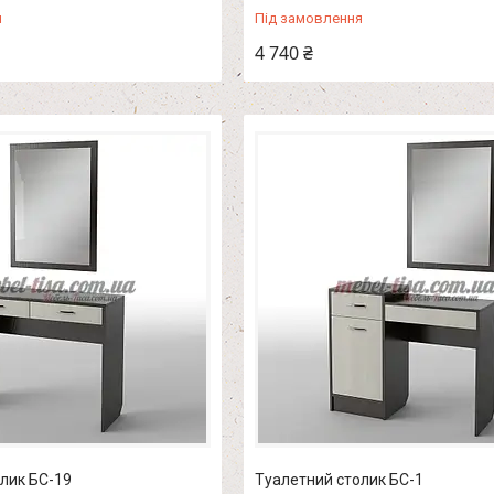
я
Під замовлення
4 740 ₴
лик БС-19
Туалетний столик БС-1