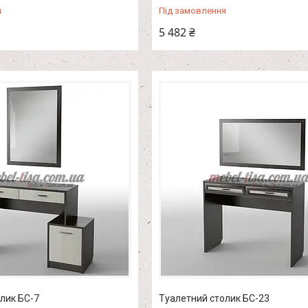
я
Під замовлення
5 482 ₴
лик БС-7
Туалетний столик БС-23