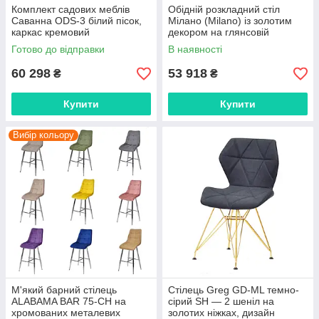
Комплект садових меблів
Обідній розкладний стіл
Саванна ODS-3 білий пісок,
Мілано (Milano) із золотим
каркас кремовий
декором на глянсовій
(журнальний столик,
стільниці та нозі 180-220-
Готово до відправки
В наявності
двомісний диван і два крісла)
260х95 см
60 298
53 918
₴
₴
Купити
Купити
Вибір кольору
М'який барний стілець
Стілець Greg GD-ML темно-
ALABAMA BAR 75-CH на
сірий SH — 2 шеніл на
хромованих металевих
золотих ніжках, дизайн