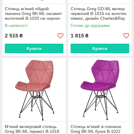
Стілець м'який обідній
Стілець Greg GD-ML велюр
тканина Greg BK-ML оксамит
червоний B-1016 на золотих
молочний B-1020 на чорних
ніжках, дизайн Charles&Ray
ніжках, дизайн Charles&Ray
Eames
В наявності
Готово до відправки
Eames
2 515
1 815
₴
₴
Купити
Купити
М'який велюровий стілець
Стілець м'який зі спинкою
Greg BK-ML теракот В-1018
Greg BK-ML бузок В-1022