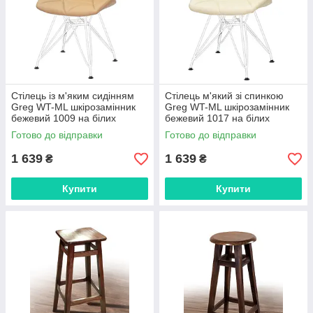
Стілець із м'яким сидінням
Стілець м'який зі спинкою
Greg WT-ML шкірозамінник
Greg WT-ML шкірозамінник
бежевий 1009 на білих
бежевий 1017 на білих
ніжках, дизайн Charles&Ray
ніжках, дизайн Charles&Ray
Готово до відправки
Готово до відправки
Eames
Eames
1 639
1 639
₴
₴
Купити
Купити