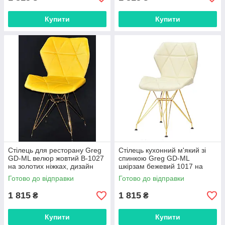
Купити
Купити
Стілець для ресторану Greg
Стілець кухонний м'який зі
GD-ML велюр жовтий B-1027
спинкою Greg GD-ML
на золотих ніжках, дизайн
шкірзам бежевий 1017 на
Charles&Ray Eames
золотих ніжках
Готово до відправки
Готово до відправки
1 815
1 815
₴
₴
Купити
Купити