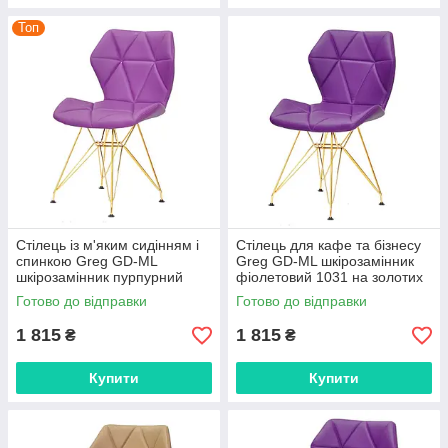
Топ
Стілець із м'яким сидінням і
Стілець для кафе та бізнесу
спинкою Greg GD-ML
Greg GD-ML шкірозамінник
шкірозамінник пурпурний
фіолетовий 1031 на золотих
1010 на золотих ніжках
ніжках
Готово до відправки
Готово до відправки
1 815
1 815
₴
₴
Купити
Купити