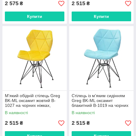
2 575
2 515
₴
₴
Купити
Купити
М'який обідній стілець Greg
Стілець із м'яким сидінням
BK-ML оксамит жовтий B-
Greg BK-ML оксамит
1027 на чорних ніжках,
блакитний B-1019 на чорних
дизайн Charles&Ray Eames
металевих ніжках
В наявності
В наявності
2 515
2 515
₴
₴