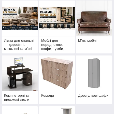
Ліжка для спальні
Меблі для
М'які меблі
— дерев'яні,
передпокою:
металеві та м'які
шафи, тумби,
вішалки та
банкетки
Комп'ютерні та
Комоди
Двостулкові шафи
письмові столи