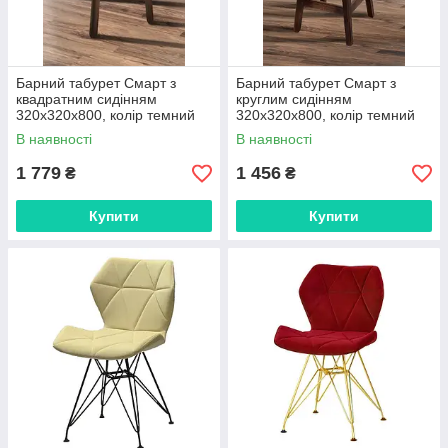
Барний табурет Смарт з
Барний табурет Смарт з
квадратним сидінням
круглим сидінням
320х320х800, колір темний
320х320х800, колір темний
горіх (Збережений)
горіх (Собраний)
В наявності
В наявності
1 779
1 456
₴
₴
Купити
Купити