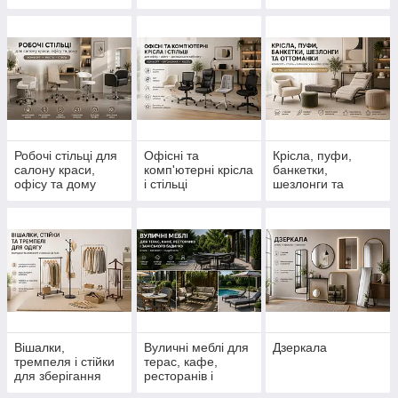
кафе, ресторану і
HoReCa
Робочі стільці для
Офісні та
Крісла, пуфи,
салону краси,
комп'ютерні крісла
банкетки,
офісу та дому
і стільці
шезлонги та
оттоманки
Вішалки,
Вуличні меблі для
Дзеркала
тремпеля і стійки
терас, кафе,
для зберігання
ресторанів і
одягу
заміського будинку