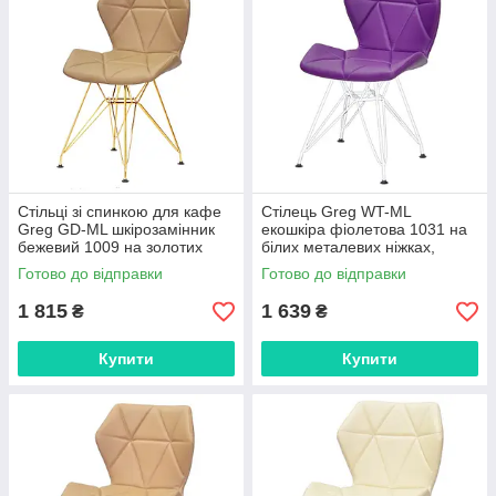
Стільці зі спинкою для кафе
Стілець Greg WT-ML
Greg GD-ML шкірозамінник
екошкіра фіолетова 1031 на
бежевий 1009 на золотих
білих металевих ніжках,
ніжках
дизайн Charles&Ray Eames
Готово до відправки
Готово до відправки
1 815
1 639
₴
₴
Купити
Купити