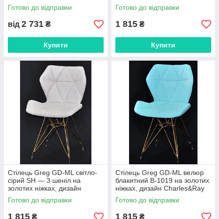
ніжках із підніжкою, висота
Charles&Ray Eames
Готово до відправки
Готово до відправки
сидіння 75 см
2 731
1 815
від
₴
₴
Купити
Купити
Стілець Greg GD-ML світло-
Стілець Greg GD-ML велюр
сірий SH — 3 шеніл на
блакитний B-1019 на золотих
золотих ніжках, дизайн
ніжках, дизайн Charles&Ray
Charles&Ray Eames
Eames
Готово до відправки
Готово до відправки
1 815
1 815
₴
₴