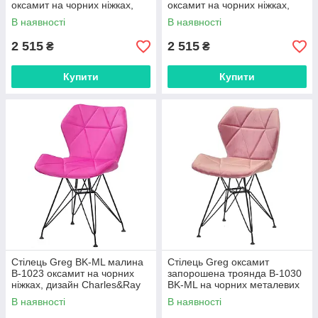
оксамит на чорних ніжках,
оксамит на чорних ніжках,
дизайн Charles&Ray Eames
дизайн Charles&Ray Eames
В наявності
В наявності
2 515
2 515
₴
₴
Купити
Купити
Стілець Greg BK-ML малина
Стілець Greg оксамит
В-1023 оксамит на чорних
запорошена троянда B-1030
ніжках, дизайн Charles&Ray
BK-ML на чорних металевих
Eames
ніжках, дизайн Charles&Ray
В наявності
В наявності
Eames