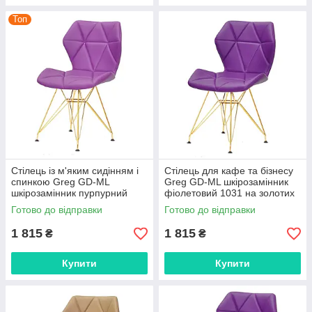
Топ
Стілець із м'яким сидінням і
Стілець для кафе та бізнесу
спинкою Greg GD-ML
Greg GD-ML шкірозамінник
шкірозамінник пурпурний
фіолетовий 1031 на золотих
1010 на золотих ніжках
ніжках
Готово до відправки
Готово до відправки
1 815
1 815
₴
₴
Купити
Купити