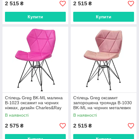
2 515
2 515
₴
₴
Купити
Купити
Стілець Greg BK-ML малина
Стілець Greg оксамит
В-1023 оксамит на чорних
запорошена троянда B-1030
ніжках, дизайн Charles&Ray
BK-ML на чорних металевих
Eames
ніжках, дизайн Charles&Ray
В наявності
В наявності
Eames
2 575
2 515
₴
₴