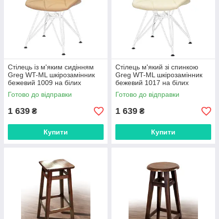
Стілець із м'яким сидінням
Стілець м'який зі спинкою
Greg WT-ML шкірозамінник
Greg WT-ML шкірозамінник
бежевий 1009 на білих
бежевий 1017 на білих
ніжках, дизайн Charles&Ray
ніжках, дизайн Charles&Ray
Готово до відправки
Готово до відправки
Eames
Eames
1 639
1 639
₴
₴
Купити
Купити