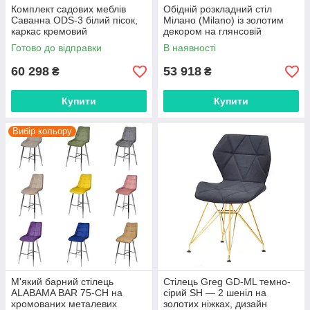
Комплект садових меблів
Обідній розкладний стіл
Саванна ODS-3 білий пісок,
Мілано (Milano) із золотим
каркас кремовий
декором на глянсовій
(журнальний столик,
стільниці та нозі 180-220-
Готово до відправки
В наявності
двомісний диван і два крісла)
260х95 см
60 298
53 918
₴
₴
Купити
Купити
Вибір кольору
М'який барний стілець
Стілець Greg GD-ML темно-
ALABAMA BAR 75-CH на
сірий SH — 2 шеніл на
хромованих металевих
золотих ніжках, дизайн