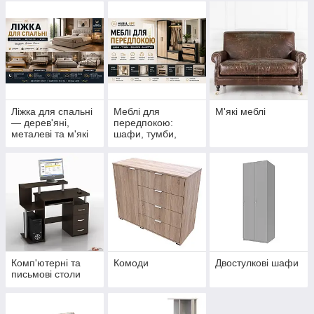
Ліжка для спальні
Меблі для
М'які меблі
— дерев'яні,
передпокою:
металеві та м'які
шафи, тумби,
вішалки та
банкетки
Комп'ютерні та
Комоди
Двостулкові шафи
письмові столи