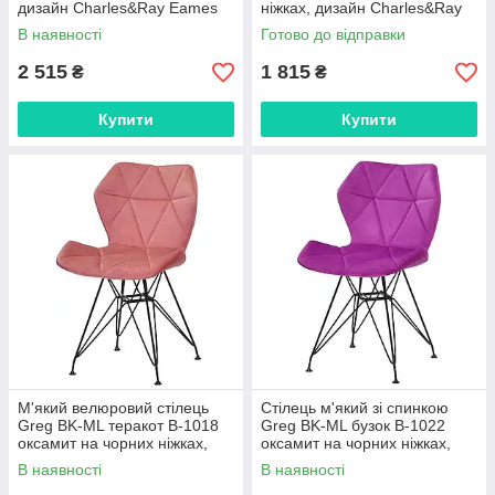
дизайн Charles&Ray Eames
ніжках, дизайн Charles&Ray
Eames
В наявності
Готово до відправки
2 515
1 815
₴
₴
Купити
Купити
М'який велюровий стілець
Стілець м'який зі спинкою
Greg BK-ML теракот В-1018
Greg BK-ML бузок В-1022
оксамит на чорних ніжках,
оксамит на чорних ніжках,
дизайн Charles&Ray Eames
дизайн Charles&Ray Eames
В наявності
В наявності