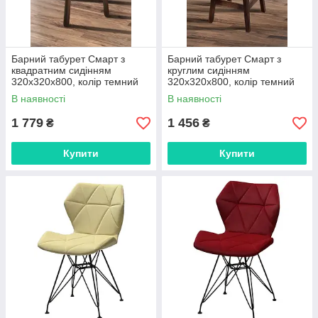
Барний табурет Смарт з
Барний табурет Смарт з
квадратним сидінням
круглим сидінням
320х320х800, колір темний
320х320х800, колір темний
горіх (Збережений)
горіх (Собраний)
В наявності
В наявності
1 779
1 456
₴
₴
Купити
Купити