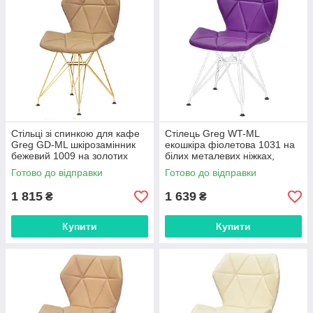
Стільці зі спинкою для кафе
Стілець Greg WT-ML
Greg GD-ML шкірозамінник
екошкіра фіолетова 1031 на
бежевий 1009 на золотих
білих металевих ніжках,
ніжках
дизайн Charles&Ray Eames
Готово до відправки
Готово до відправки
1 815
1 639
₴
₴
Купити
Купити