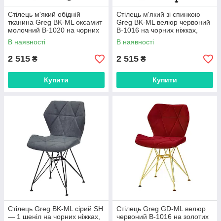
Стілець м'який обідній
Стілець м'який зі спинкою
тканина Greg BK-ML оксамит
Greg BK-ML велюр червоний
молочний B-1020 на чорних
B-1016 на чорних ніжках,
ніжках, дизайн Charles&Ray
дизайн Charles&Ray Eames
В наявності
В наявності
Eames
2 515
2 515
₴
₴
Купити
Купити
Стілець Greg BK-ML сірий SH
Стілець Greg GD-ML велюр
— 1 шеніл на чорних ніжках,
червоний B-1016 на золотих