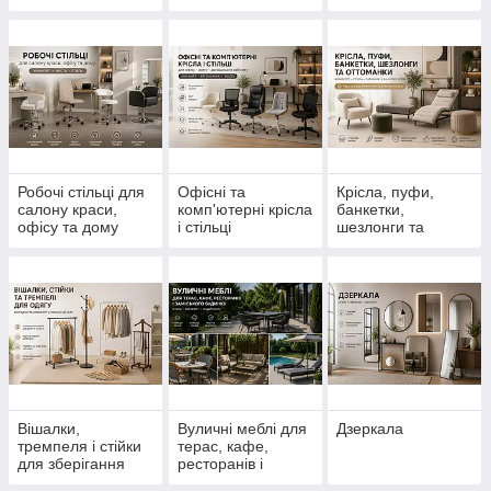
кафе, ресторану і
HoReCa
Робочі стільці для
Офісні та
Крісла, пуфи,
салону краси,
комп'ютерні крісла
банкетки,
офісу та дому
і стільці
шезлонги та
оттоманки
Вішалки,
Вуличні меблі для
Дзеркала
тремпеля і стійки
терас, кафе,
для зберігання
ресторанів і
одягу
заміського будинку