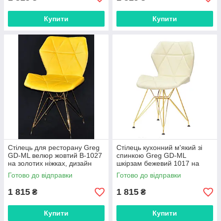
Купити
Купити
Стілець для ресторану Greg
Стілець кухонний м'який зі
GD-ML велюр жовтий B-1027
спинкою Greg GD-ML
на золотих ніжках, дизайн
шкірзам бежевий 1017 на
Charles&Ray Eames
золотих ніжках
Готово до відправки
Готово до відправки
1 815
1 815
₴
₴
Купити
Купити