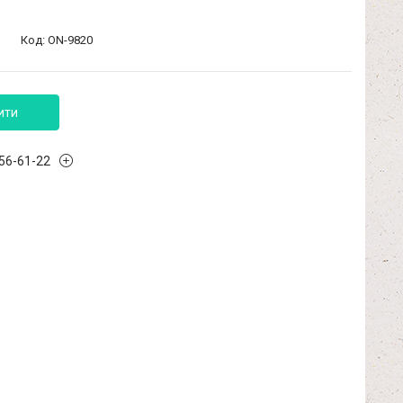
Код:
ON-9820
ити
456-61-22