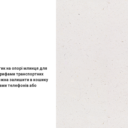
тик на опорі млинця для
тарифами транспортних
ожна залишити в кошику
ами телефонів або