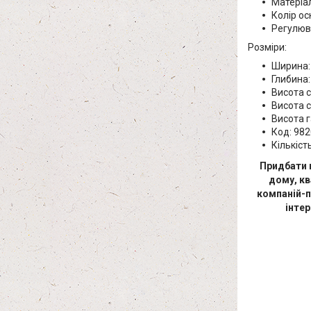
Матеріал
Колір ос
Регулюва
Розміри:
Ширина:
Глибина:
Висота с
Висота с
Висота г
Код: 982
Кількіст
Придбати 
дому, кв
компаній-п
інте