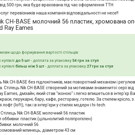
від 500 грн, яка буде врахована під час оформлення ТТН
ослуг перевізників наша компанія відповідальності не несе!!
ik CH-BASE молочний 56 пластик, хромована оп
nd Ray Eames
мови щодо формування вартості стільців:
с купівлі
до 5 шт
- доплата за упаковку
54 грн за стул
с купівлі
більш ніж 5 шт
- доплата за упаковку
27 грн за стул
ь Nik CH-BASE без підлокітників, має поворотний механізм і регул
а. Стілець Nik CH-BASE створений за мотивами знаменитої серії від
ay Eames, дмзайн, який став "іконою" і легко впишеться в інтер'єр В
краси, перукарні, бару, кафе, ресторану, готелю. За стилем крісло, з 
і лофт (loft), так і в інтер'єри у стилях модерн і hi-tech.
 Стілець Nik CH-BASE молочний 56 пластик
 оббивки: пластик (цільнолитий поліпропілен)
бивки: молочний 56
хромований млинець, діаметром 43 см