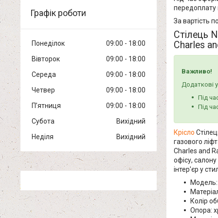
передоплату 
Графік роботи
За вартість п
Стілець N
Charles a
Понеділок
09:00
18:00
Вівторок
09:00
18:00
Важливо!
Середа
09:00
18:00
Додаткові у
Четвер
09:00
18:00
Під ча
Пʼятниця
09:00
18:00
Під ча
Субота
Вихідний
Крісло
Стілец
Неділя
Вихідний
газового ліфт
Charles and R
офісу, салону 
інтер'єр у стил
Модель:
Матеріал
Колір об
Опора: 