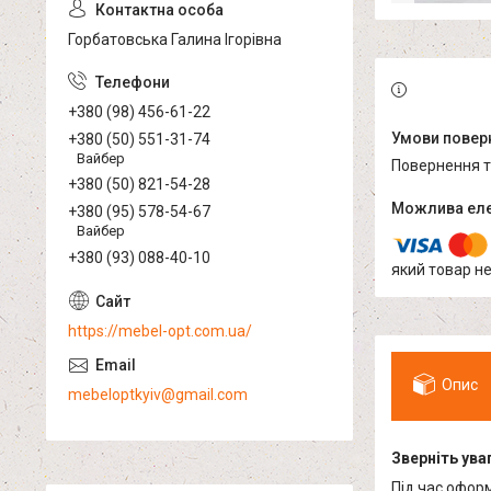
Горбатовська Галина Ігорівна
+380 (98) 456-61-22
+380 (50) 551-31-74
Вайбер
повернення 
+380 (50) 821-54-28
+380 (95) 578-54-67
Вайбер
+380 (93) 088-40-10
який товар н
https://mebel-opt.com.ua/
Опис
mebeloptkyiv@gmail.com
Зверніть уваг
Під час офор