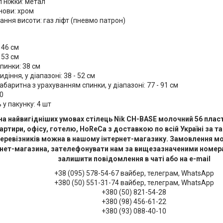
 ніжки: метал
нови: хром
ння висоти: газ ліфт (пневмо патрон)
 46 см
 53 см
пинки: 38 см
идіння, у діапазоні: 38 - 52 см
абаритна з урахуванням спинки, у діапазоні: 77 - 91 см
0
ь у пакунку: 4 шт
на найвигідніших умовах стілець Nik CH-BASE молочний 56 плас
артири, офісу, готелю, HoReCa з доставкою по всій Україні за 
еревізників можна в нашому інтернет-магазику. Замовлення м
рнет-магазина, зателефонувати нам за вищезазначеними номер
залишити повідомлення в чаті або на e-mail
+38 (095) 578-54-67 вайбер, телеграм, WhatsApp
+380 (50) 551-31-74 вайбер, телеграм, WhatsApp
+380 (50) 821-54-28
+380 (98) 456-61-22
+380 (93) 088-40-10