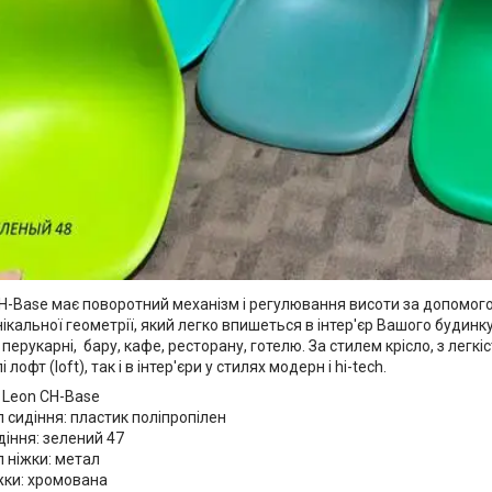
CH-Base має поворотний механізм і регулювання висоти за допомого
ікальної геометрії, який легко впишеться в інтер'єр Вашого будинку
 перукарні, бару, кафе, ресторану, готелю. За стилем крісло, з легкіс
і лофт (loft), так і в інтер'єри у стилях модерн і hi-tech.
 Leon CH-Base
 сидіння: пластик поліпропілен
діння: зелений 47
 ніжки: метал
жки: хромована