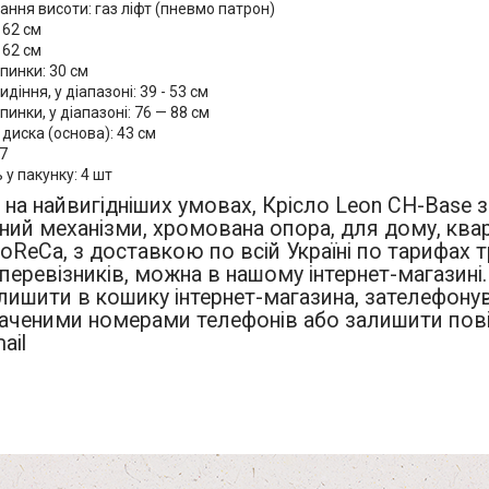
ння висоти: газ ліфт (пневмо патрон)
 62 см
 62 см
пинки: 30 см
идіння, у діапазоні: 39 - 53 см
пинки, у діапазоні: 76 — 88 см
диска (основа): 43 см
7
ь у пакунку: 4 шт
на найвигідніших умовах, Крісло Leon CH-Base з
ний механізми, хромована опора, для дому, квар
oReCa, з доставкою по всій Україні по тарифах 
перевізників, можна в нашому інтернет-магазині
ишити в кошику інтернет-магазина, зателефону
аченими номерами телефонів або залишити пові
ail