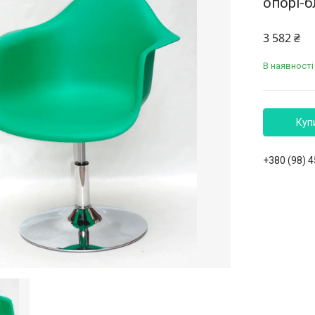
опорі-б
3 582 ₴
В наявності
Куп
+380 (98) 