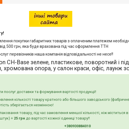
у!
млення покупки габаритних товарів з оплаченим платежем необхідн
від 500 грн, яка буде врахована під час оформлення ТТН
ослуг перевізників наша компанія відповідальності не несе!!
on CH-Base зелене, пластикове, поворотний і пі
, хромована опора, у салон краси, офіс, лаунж з
и послуг доставки та формування вартості продукції!
овлення кількості товару кратного або більшого заводського (фабричне
ртість зберігається незмінною!
паковання товару, під час замовлення меншої кількості, ніж міститься в
 штук) +
25 грн
до вартості кожної одиниці товару!!
+380930884010