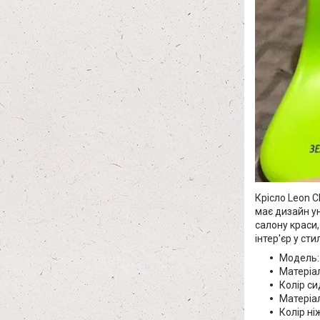
Крісло Leon 
має дизайн ун
салону краси,
інтер'єр у стил
Модель:
Матеріал
Колір си
Матеріал
Колір ні