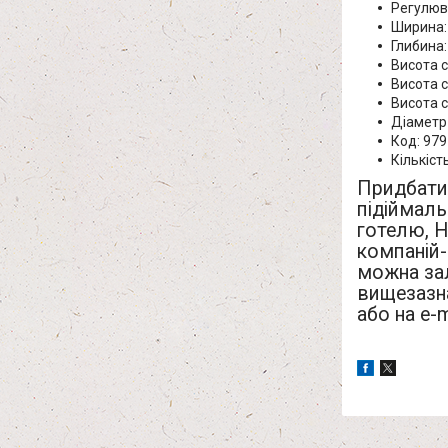
Регулюва
Ширина:
Глибина:
Висота с
Висота с
Висота с
Діаметр 
Код: 979
Кількіст
Придбати 
підіймаль
готелю, H
компаній-
можна зал
вищезазн
або на e-m