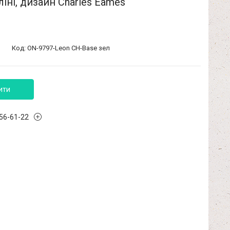
ліні, дизайн Charles Eames
Код:
ON-9797-Leon CH-Base зел
ити
456-61-22