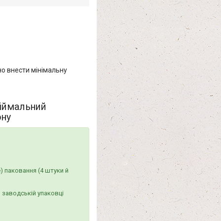
о внести мінімальну
діймальний
ону
) паковання (4 штуки й
 заводській упаковці