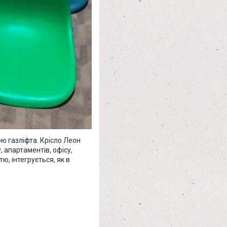
ю газліфта. Крісло Леон
, апартаментів, офісу,
тю, інтегрується, як в