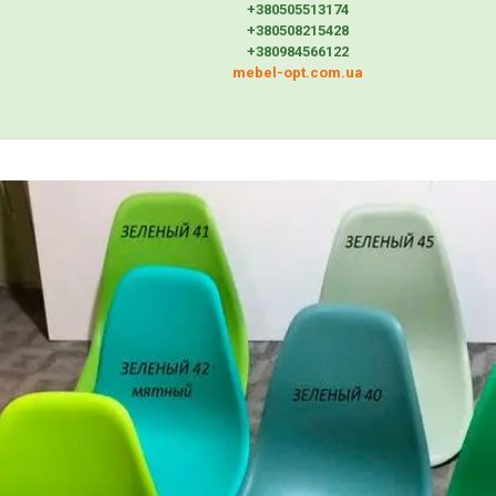
+380505513174
+380508215428
+380984566122
mebel-opt.com.ua