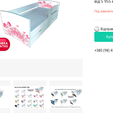
від
5 955 
Під замовл
Відправ
Куп
+380 (98) 