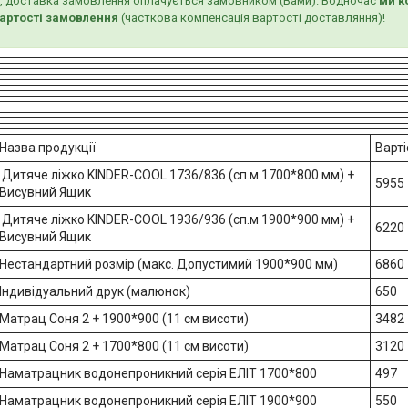
, доставка замовлення оплачується замовником (Вами). Водночас
ми к
вартості замовлення
(часткова компенсація вартості доставляння)!
Назва продукції
Варті
Дитяче ліжко KINDER-COOL 1736/836 (сп.м 1700*800 мм) +
5955
Висувний Ящик
Дитяче ліжко KINDER-COOL 1936/936 (сп.м 1900*900 мм) +
6220
Висувний Ящик
Нестандартний розмір (макс. Допустимий 1900*900 мм)
6860
Індивідуальний друк (малюнок)
650
Матрац Соня 2 + 1900*900 (11 см висоти)
3482
Матрац Соня 2 + 1700*800 (11 см висоти)
3120
Наматрацник водонепроникний серія ЕЛІТ 1700*800
497
Наматрацник водонепроникний серія ЕЛІТ 1900*900
550