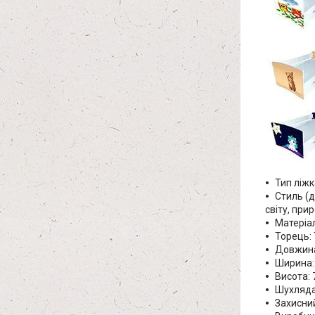
Тип ліж
Стиль (д
світу, при
Матеріа
Торець:
Довжина
Ширина:
Висота:
Шухляда 
Захисний