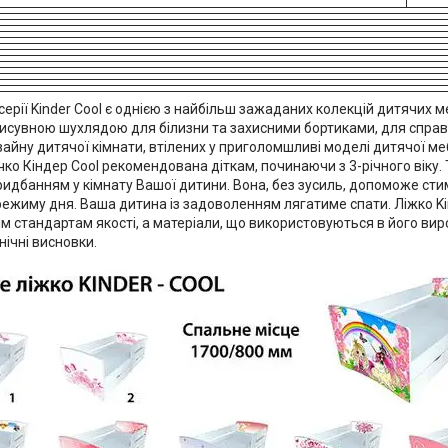
серії Kinder Cool є однією з найбільш зажаданих колекцій дитячих 
висувною шухлядою для білизни та захисними бортиками, для справ
айну дитячої кімнати, втілених у приголомшливі моделі дитячої ме
ко Кіндер Cool рекомендована діткам, починаючи з 3-річного віку.
ридбанням у кімнату Вашої дитини. Вона, без зусиль, допоможе ст
ежиму дня. Ваша дитина із задоволенням лягатиме спати. Ліжко Ki
ім стандартам якості, а матеріали, що використовуються в його вир
єнічні висновки.