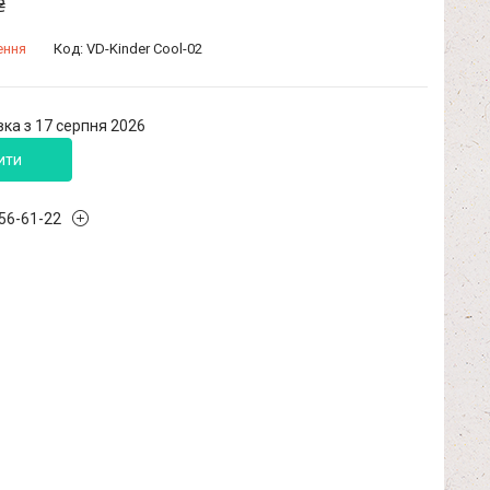
₴
ення
Код:
VD-Kinder Cool-02
ка з 17 серпня 2026
ити
456-61-22