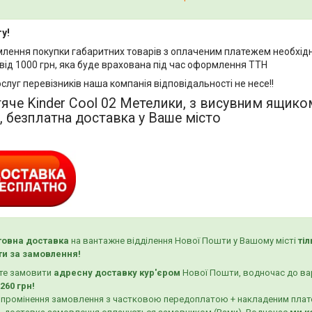
у!
млення покупки габаритних товарів з оплаченим платежем необхідн
від 1000 грн, яка буде врахована під час оформлення ТТН
ослуг перевізників наша компанія відповідальності не несе!!
яче Kinder Cool 02 Метелики, з висувним ящико
 безплатна доставка у Ваше місто
овна доставка
на вантажне відділення Нової Пошти у Вашому місті
ті
и за замовлення!
ете замовити
адресну доставку кур'єром
Нової Пошти, водночас до ва
260 грн!
 опромінення замовлення з частковою передоплатою + накладеним плат