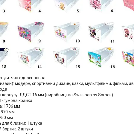
ка: дитяча односпальна
изайн): модерн, спортивний дизайн, казки, мультфільми, фільми, авт
рода
л корпусу: ЛДСП 16 мм (виробництва Swisspan by Sorbes)
 Т-гумова крайка
: 1736 мм
 870 мм
 750 мм
для білизни: 1 штука
 бортик: 2 штуки