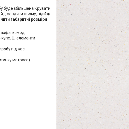
бу буде збільшена.Крувати
й, і, завдяки цьому, підійде
чити габаритні розміри
т шафа, комод,
у-купе. Ці елементи
робу під час
ртинку матраса)