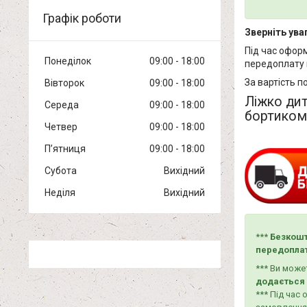
Графік роботи
Зверніть уваг
Під час офор
Понеділок
09:00
18:00
передоплату 
За вартість п
Вівторок
09:00
18:00
Ліжко дит
Середа
09:00
18:00
бортиком,
Четвер
09:00
18:00
Пʼятниця
09:00
18:00
Субота
Вихідний
Неділя
Вихідний
***
Безкошт
передоплат
*** Ви мож
додається 
*** Під час