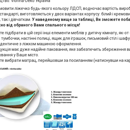
тво: Viorina-Deko Україна
мовити ліжечко будь-якого кольору ЛДСП, водночас вартість виро
у стандарті, виготовляється у двох варіантах корпусу: білий і кремови
 так і дівчаткам.
У наведеному вище за таблиці, Ви зможете поба
но від обраного Вами спального місця!
е підібрати в цій серії інші елементи меблів у дитячу кімнату, як-о
 тумбочки, настінні полиці, ящик для іграшок, письмовий стіл і шаф
ідентичне з ліжком машиною оформлення.
укція має дуже надійне паковання, яке забезпечить збереження ви
вання у Ваше місто.
те вибрати матрац, перейшовши за посиланням (натиснувши на ка