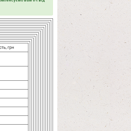
омпенсуємо Вам 6% від
сть, грн