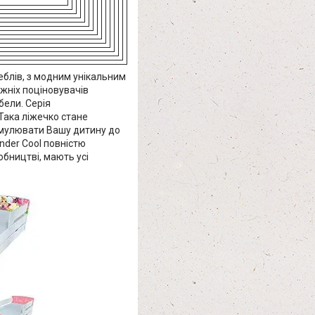
меблів, з модним унікальним
жніх поціновувачів
бели. Серія
 Така ліжечко стане
имулювати Вашу дитину до
nder Cool повністю
обництві, мають усі