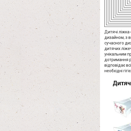
Дитячі ліжка 
дизайном, з 
сучасного диз
дитячих ліжеч
унікальним п
дотримання р
відповідає вс
необхідні гігі