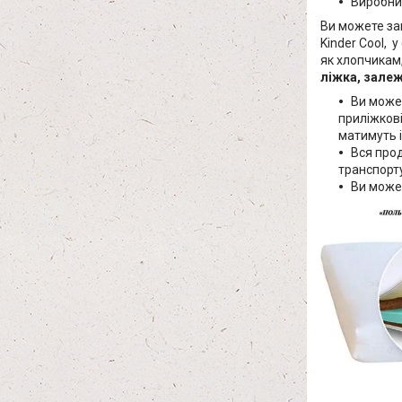
Виробниц
Ви можете за
Kinder Cool, 
як хлопчикам,
ліжка, залеж
Ви может
приліжкові
матимуть 
Вся прод
транспорту
Ви може