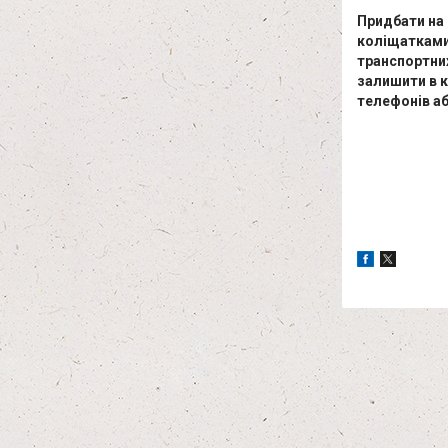
Придбати на 
коліщатками 
транспортни
залишити в 
телефонів аб