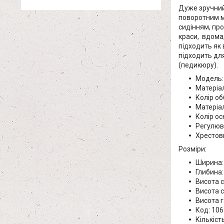
Дуже зручний 
поворотним м
сидінням, про
краси, вдома,
підходить як в
підходить для
(педикюру).
Модель:
Матеріа
Колір об
Матеріал
Колір ос
Регулюва
Хрестов
Розміри:
Ширина: 
Глибина:
Висота с
Висота с
Висота г
Код: 10
Кількіст