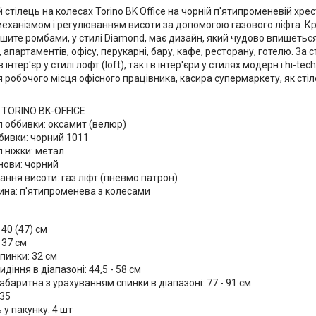
стілець на колесах Torino BK Office на чорній п'ятипроменевій хрес
еханізмом і регулюванням висоти за допомогою газового ліфта. Крі
шите ромбами, у стилі Diamond, має дизайн, який чудово впишеться
 апартаментів, офісу, перукарні, бару, кафе, ресторану, готелю. За с
 інтер'єр у стилі лофт (loft), так і в інтер'єри у стилях модерн і hi-te
 робочого місця офісного працівника, касира супермаркету, як сті
 TORINO BK-OFFICE
л оббивки: оксамит (велюр)
бивки: чорний 1011
 ніжки: метал
нови: чорний
ння висоти: газ ліфт (пневмо патрон)
ина: п'ятипроменева з колесами
40 (47) см
 37 см
пинки: 32 см
идіння в діапазоні: 44,5 - 58 см
абаритна з урахуванням спинки в діапазоні: 77 - 91 см
635
ь у пакунку: 4 шт