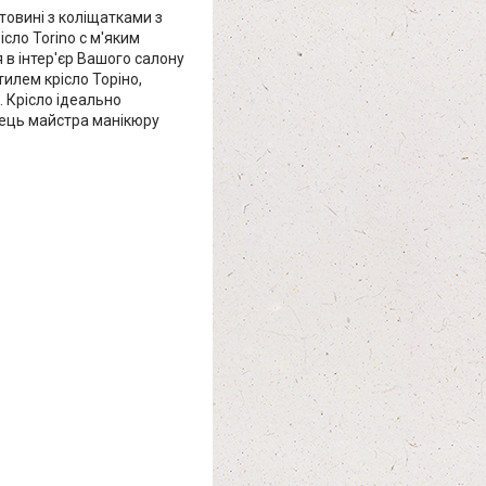
товині з коліщатками з
сло Torino с м'яким
 в інтер'єр Вашого салону
тилем крісло Торіно,
ch. Крісло ідеально
лець майстра манікюру