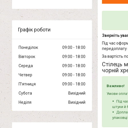
Графік роботи
Зверніть уваг
Під час офор
Понеділок
09:00
18:00
передоплату 
За вартість п
Вівторок
09:00
18:00
Стілець м
Середа
09:00
18:00
чорній хр
Четвер
09:00
18:00
Пʼятниця
09:00
18:00
Важливо!
Субота
Вихідний
Умови оплат
Під ча
Неділя
Вихідний
штуки й 
Доплат
упаковці