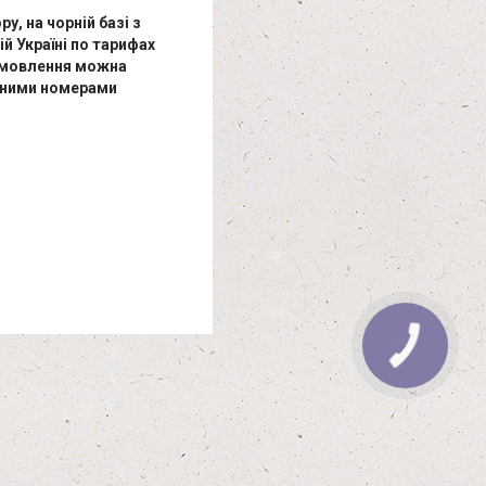
у, на чорній базі з
й Україні по тарифах
Замовлення можна
еними номерами