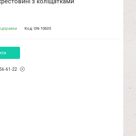
хрестовині з коліщатками
відправки
Код:
ON-10635
ити
456-61-22