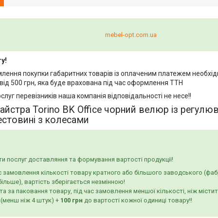
mebel-opt.com.ua
у!
млення покупки габаритних товарів із оплаченим платежем необхід
від 500 грн, яка буде врахована під час оформлення ТТН
ослуг перевізників наша компанія відповідальності не несе!!
айстра Torino BK Office чорний велюр із регулю
естовині з колесами
и послуг доставляння та формування вартості продукції!
с замовлення кількості товару кратного або більшого заводського (фаб
більше), вартість зберігається незмінною!
а за паковання товару, під час замовлення меншої кількості, ніж місти
 (менш ніж 4 штук) +
100 грн
до вартості кожної одиниці товару!!