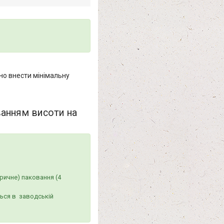
но внести мінімальну
ванням висоти на
ричне) паковання (4
ться в заводській