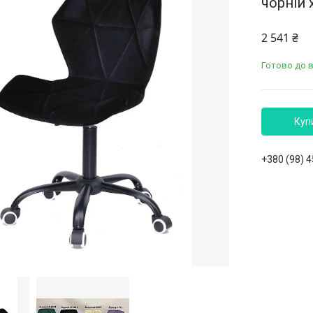
чорній 
2 541 ₴
Готово до 
Куп
+380 (98) 