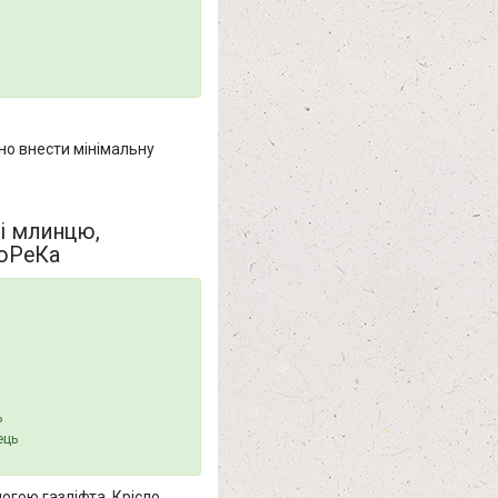
но внести мінімальну
рі млинцю,
ХоРеКа
ь
ець
огою газліфта. Крісло