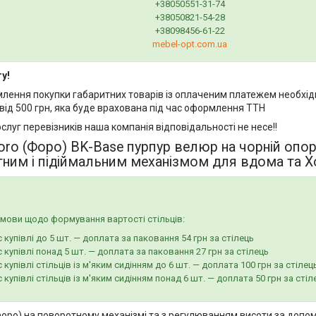
+38050551-31-74
+38050821-54-28
+38098456-61-22
mebel-opt.com.ua
у!
млення покупки габаритних товарів із оплаченим платежем необхід
від 500 грн, яка буде врахована під час оформлення ТТН
ослуг перевізників наша компанія відповідальності не несе!!
oro (Форо) BK-Base пурпур велюр на чорній опо
тним і підіймальним механізмом для вдома та 
мови щодо формування вартості стільців:
с купівлі до 5 шт. — доплата за паковання 54 грн за стілець
с купівлі понад 5 шт. — доплата за паковання 27 грн за стілець
с купівлі стільців із м'яким сидінням до 6 шт. — доплата 100 грн за стілец
с купівлі стільців із м'яким сидінням понад 6 шт. — доплата 50 грн за стіл
Форо) на поворотному механізмі та з регулюванням висоти за допом