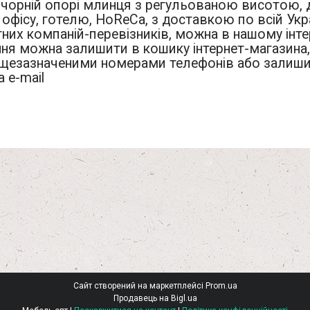
чорній опорі млинця з регульованою висотою, д
 офісу, готелю, HoReCa, з доставкою по всій Укр
них компаній-перевізників, можна в нашому інте
ня можна залишити в кошику інтернет-магазина
ищезазначеними номерами телефонів або залиши
а e-mail
Сайт створений на маркетплейсі
Prom.ua
Продавець на Bigl.ua