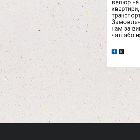
велюр на 
квартири,
транспорт
Замовлен
нам за в
чаті або н