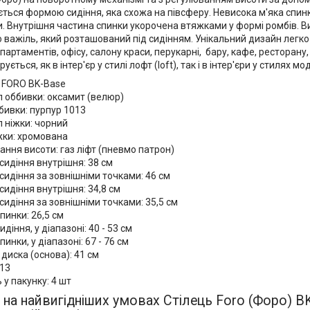
ється формою сидіння, яка схожа на півсферу. Невисока м'яка спи
и. Внутрішня частина спинки укорочена втяжками у формі ромбів. В
важіль, який розташований під сидінням. Унікальний дизайн легко 
апартаментів, офісу, салону краси, перукарні, бару, кафе, ресторану,
рується, як в інтер'єр у стилі лофт (loft), так і в інтер'єри у стилях мод
 FORO BK-Base
л оббивки: оксамит (велюр)
бивки: пурпур 1013
 ніжки: чорний
жки: хромована
ння висоти: газ ліфт (пневмо патрон)
идіння внутрішня: 38 см
идіння за зовнішніми точками: 46 см
сидіння внутрішня: 34,8 см
сидіння за зовнішніми точками: 35,5 см
спинки:
26,5
см
идіння, у діапазоні:
40 - 53
см
пинки, у діапазоні: 67 - 76 см
диска (основа): 41 см
913
ь у пакунку: 4 шт
на найвигідніших умовах Стілець Foro (Форо) B