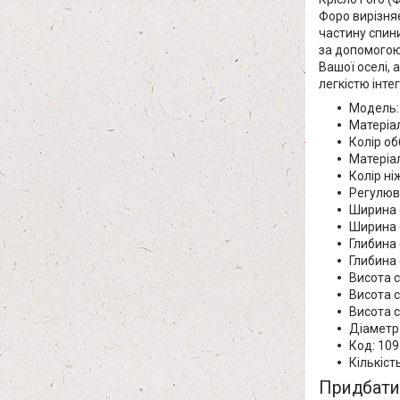
Форо вирізня
частину спин
за допомогою 
Вашої оселі, 
легкістю інтег
Модель:
Матеріа
Колір об
Матеріал
Колір ні
Регулюва
Ширина с
Ширина с
Глибина 
Глибина 
Висота 
Висота с
Висота с
Діаметр 
Код: 10
Кількіст
Придбати 