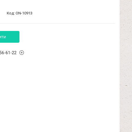
Код:
ON-10913
ити
456-61-22