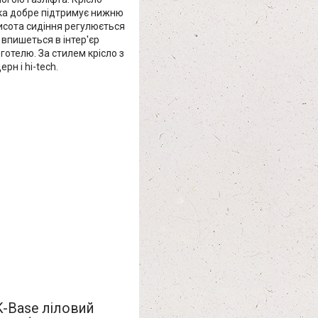
нка добре підтримує нижню
исота сидіння регулюється
впишеться в інтер'єр
 готелю. За стилем крісло з
ерн і hi-tech.
K-Base ліловий