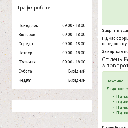
Графік роботи
Понеділок
09:00
18:00
Зверніть уваг
Вівторок
09:00
18:00
Під час офор
передоплату 
Середа
09:00
18:00
За вартість п
Четвер
09:00
18:00
Стілець F
Пʼятниця
09:00
18:00
з поворо
Субота
Вихідний
Неділя
Вихідний
Важливо!
Додаткові у
Під ча
Під ча
Під ча
Під ча
Крісло Foro (