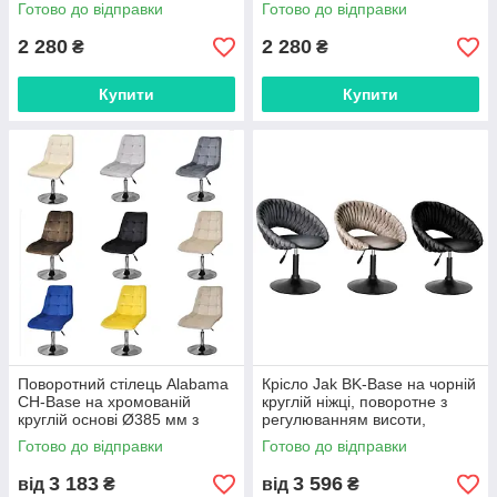
кругла база Ø410 мм
регулюванням висоти
Готово до відправки
Готово до відправки
2 280
2 280
₴
₴
Купити
Купити
Поворотний стілець Alabama
Крісло Jak BK-Base на чорній
CH-Base на хромованій
круглій ніжці, поворотне з
круглій основі Ø385 мм з
регулюванням висоти,
регулюванням висоти, вибір
оббивка велюр
Готово до відправки
Готово до відправки
оббивки та кольору
3 183
3 596
від
₴
від
₴