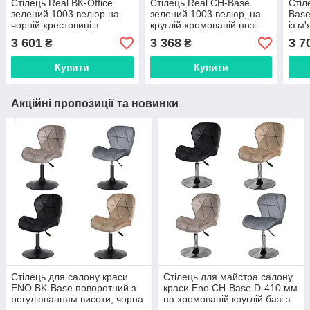
Стілець Real BK-Office
Стілець Real CH-Base
Стіл
зелений 1003 велюр на
зелений 1003 велюр, на
Base
чорній хрестовині з
круглій хромованій нозі-
із м
колесами, регулювання
опорі
хром
3 601
3 368
3 7
₴
₴
висоти сидіння
скан
Купити
Купити
Акційні пропозиції та новинки
Стілець для салону краси
Стілець для майстра салону
ENO BK-Base поворотний з
краси Eno CH-Base D-410 мм
регулюванням висоти, чорна
на хромованій круглій базі з