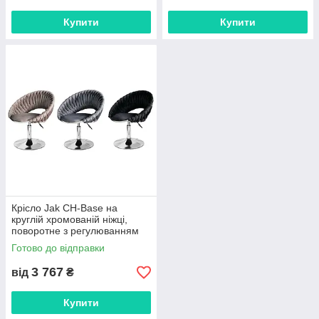
Купити
Купити
Крісло Jak CH-Base на
круглій хромованій ніжці,
поворотне з регулюванням
висоти, оббивка велюр
Готово до відправки
3 767
від
₴
Купити