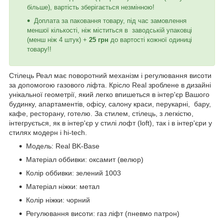
більше), вартість зберігається незмінною!
Доплата за паковання товару, під час замовлення
меншої кількості, ніж міститься в заводській упаковці
(менш ніж 4 штук) +
25 грн
до вартості кожної одиниці
товару!!
Стілець Реал має поворотний механізм і регулювання висоти
за допомогою газового ліфта. Крісло Real зроблене в дизайні
унікальної геометрії, який легко впишеться в інтер'єр Вашого
будинку, апартаментів, офісу, салону краси, перукарні, бару,
кафе, ресторану, готелю. За стилем, стілець, з легкістю,
інтегрується, як в інтер'єр у стилі лофт (loft), так і в інтер'єри у
стилях модерн і hi-tech.
Модель: Real BK-Base
Матеріал оббивки: оксамит (велюр)
Колір оббивки: зелений 1003
Матеріал ніжки: метал
Колір ніжки: чорний
Регулювання висоти: газ ліфт (пневмо патрон)