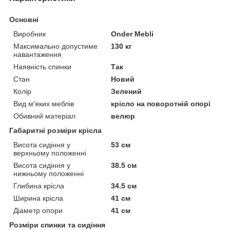
Основні
Виробник
Onder Mebli
Максимально допустиме
130 кг
навантаження
Наявність спинки
Так
Стан
Новий
Колір
Зелений
Вид м'яких меблів
крісло на поворотній опорі
Обивний матеріал
велюр
Габаритні розміри крісла
Висота сидіння у
53 см
верхньому положенні
Висота сидіння у
38.5 см
нижньому положенні
Глибина крісла
34.5 см
Ширина крісла
41 см
Діаметр опори
41 см
Розміри спинки та сидіння