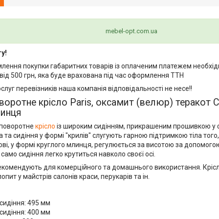
mebel-opt.com.ua
у!
млення покупки габаритних товарів із оплаченим платежем необхід
від 500 грн, яка буде врахована під час оформлення ТТН
ослуг перевізників наша компанія відповідальності не несе!!
воротне крісло Paris, оксамит (велюр) теракот C
линця
 поворотне
крісло
із широким сидінням, прикрашеним прошивкою у ф
а та сидіння у формі "крилів" слугують гарною підтримкою тіла того
ові, у формі круглого млинця, регулюється за висотою за допомого
 само сидіння легко крутиться навколо своєї осі.
комендують для комерційного та домашнього використання. Крісл
опит у майстрів салонів краси, перукарів та ін.
сидіння: 495 мм
сидіння: 400 мм