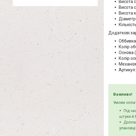
Висота с
Висота с
Висота к
Діаметр
Кількіст
Додаткові ха
Оббивка
Колір об
Основа (
Колір ос
Механіз
Артикул
Важливо!
Умови оплат
Під ча
штуки й 
Доплат
упаковці