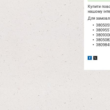
Купити пово
нашому інте
Для замовле
380505
380955
380930
380508
380984