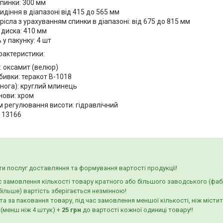
пинки: 300 мм
идіння в діапазоні від 415 до 565 мм
рісла з урахуванням спинки в діапазоні: від 675 до 815 мм
 диска: 410 мм
ь у пакунку: 4 шт
рактеристики:
: оксамит (велюр)
бивки: теракот В-1018
нога): круглий млинець
нови: хром
м регулювання висоти: гідравлічний
: 13166
и послуг доставляння та формування вартості продукції!
с замовлення кількості товару кратного або більшого заводського (фаб
більше) вартість зберігається незмінною!
а за паковання товару, під час замовлення меншої кількості, ніж місти
 (менш ніж 4 штук) +
25 грн
до вартості кожної одиниці товару!!