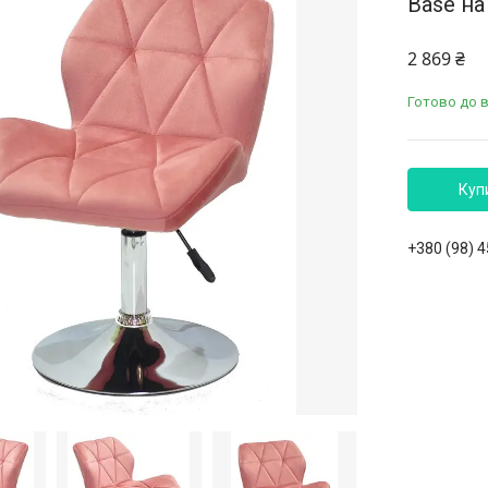
Base на
2 869 ₴
Готово до 
Куп
+380 (98) 