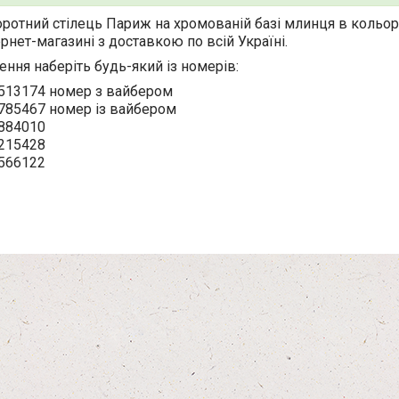
ротний стілець Париж на хромованій базі млинця в кольор
рнет-магазині з доставкою по всій Україні.
ння наберіть будь-який із номерів:
513174 номер з вайбером
785467 номер із вайбером
884010
215428
566122