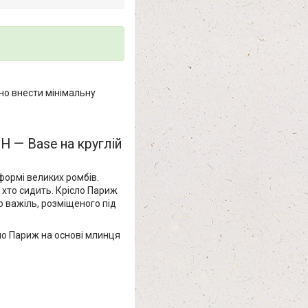
но внести мінімальну
H — Base на круглій
ормі великих ромбів.
, хто сидить. Крісло Париж
ю важіль, розміщеного під
о Париж на основі млинця