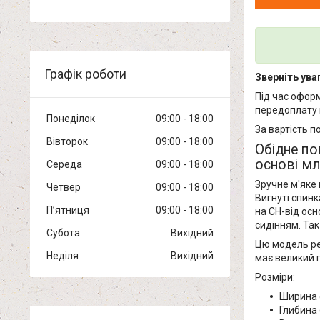
Графік роботи
Зверніть уваг
Під час офор
передоплату 
Понеділок
09:00
18:00
За вартість п
Вівторок
09:00
18:00
Обідне по
основі м
Середа
09:00
18:00
Зручне м'яке
Четвер
09:00
18:00
Вигнуті спинк
Пʼятниця
09:00
18:00
на СН-від осн
сидінням. Так
Субота
Вихідний
Цю модель ре
Неділя
Вихідний
має великий п
Розміри:
Ширина 
Глибина 