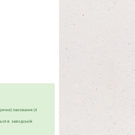
ричне) паковання (4
ться в заводській