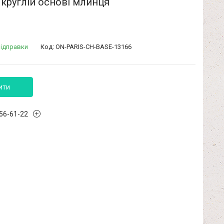
 круглій основі млинця
відправки
Код:
ON-PARIS-CH-BASE-13166
ити
456-61-22