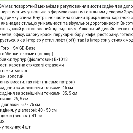
 SV має поворотний механізм и регулювання висоти сидіння за допо
 вирізняється унікальною формою сидіння і стильним декором Зруч
 підтримку спини. Внутрішня частина спинки прикрашена карітною с
 яка надає стільцю унікальності та візуальної дороговиворіт. Висо
жіль, який розташований під сидінням. Унікальний дизайн легко вп
ментів, офісу, салону краси, перукарні, бару, кафе, ресторану, готелю
рується, як в інтер'єр у стилі лофт (loft), так і в інтер'єри у стилях мод
Foro + SV GD-Base
л оббивки: оксамит (велюр)
бивки: пурпур (фіолетовий) В-1013
сті: каретна стяжка зі стразами
 ніжки: метал
жки: золотий
ння висоти: газ ліфт (пневмо патрон)
идіння за зовнішніми точками: 46 см
сидіння за зовнішніми точками: 35, 5 см
пинки: 26, 5 см
 діапазоні: 67 - 76 см
идіння, у діапазоні: 40 - 53 см
диска (основа): 41 см
332
ь у пакунку: 4 шт