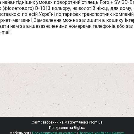
 найвигідніших умовах поворотний стілець Foro + SV GD-B
 (фіолетового) В-1013 кольору, на золотій ніжці, для дому, 
оставкою по всій Україні по тарифах транспортних компані
рнет-магазині. Замовлення можна залишити в кошику інте
вати нам за вищезазначеними номерами телефонів або за
-mail
Сайт створений на маркетплейсі
Prom.ua
Продавець на Bigl.ua
Мебель-опт |
Поскаржитися на контент
|
Політика конфіденційності