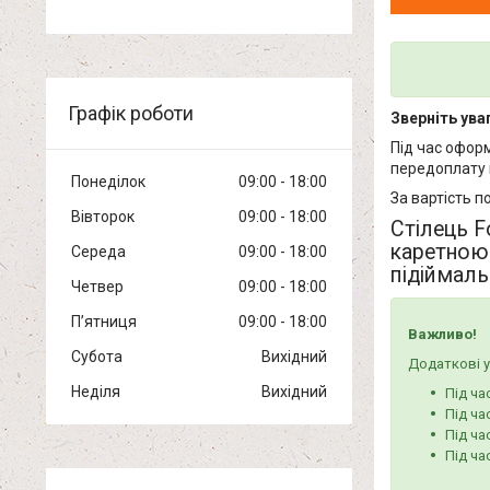
Графік роботи
Зверніть уваг
Під час офор
передоплату 
Понеділок
09:00
18:00
За вартість п
Вівторок
09:00
18:00
Стілець F
каретною 
Середа
09:00
18:00
підіймал
Четвер
09:00
18:00
Пʼятниця
09:00
18:00
Важливо!
Субота
Вихідний
Додаткові у
Неділя
Вихідний
Під ча
Під ча
Під ча
Під ча