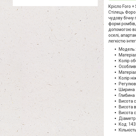
Крісло Foro +
Стілець Форо
чудову бічну
формі ромбів,
допомогою ва
оселі, апарта
легкістю інтег
Модель: 
Матеріа
Колір об
Особливо
Матеріал
Колір ні
Регулюва
Ширина с
Глибина 
Висота с
Висота в
Висота с
Діаметр 
Код: 14
Кількіст