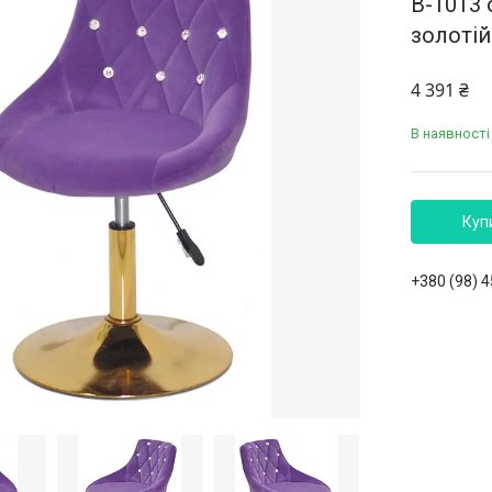
В-1013 
золотій
4 391 ₴
В наявності
Куп
+380 (98) 