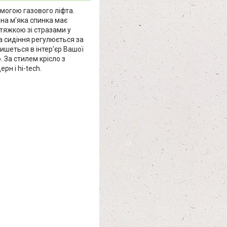
могою газового ліфта.
на м'яка спинка має
тяжкою зі стразами у
та сидіння регулюється за
ишеться в інтер'єр Вашої
. За стилем крісло з
ерн і hi-tech.