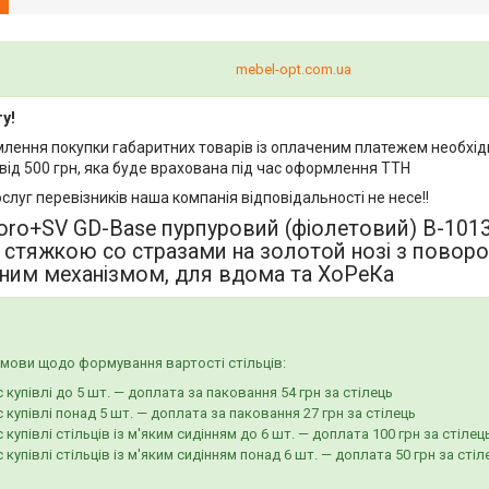
mebel-opt.com.ua
у!
млення покупки габаритних товарів із оплаченим платежем необхід
від 500 грн, яка буде врахована під час оформлення ТТН
ослуг перевізників наша компанія відповідальності не несе!!
oro+SV GD-Base пурпуровий (фіолетовий) В-101
стяжкою со стразами на золотой нозі з поворо
ьним механізмом, для вдома та ХоРеКа
мови щодо формування вартості стільців:
с купівлі до 5 шт. — доплата за паковання 54 грн за стілець
с купівлі понад 5 шт. — доплата за паковання 27 грн за стілець
с купівлі стільців із м'яким сидінням до 6 шт. — доплата 100 грн за стілец
с купівлі стільців із м'яким сидінням понад 6 шт. — доплата 50 грн за стіл