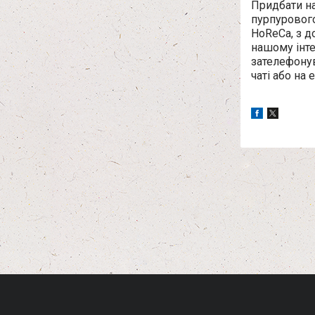
Придбати на
пурпурового
HoReCa, з д
нашому інте
зателефону
чаті або на e