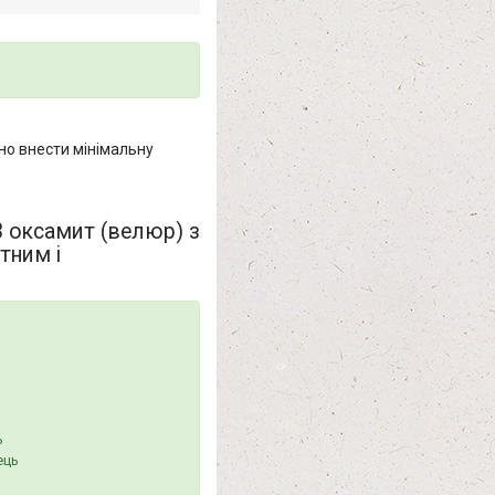
но внести мінімальну
3 оксамит (велюр) з
тним і
ь
ець