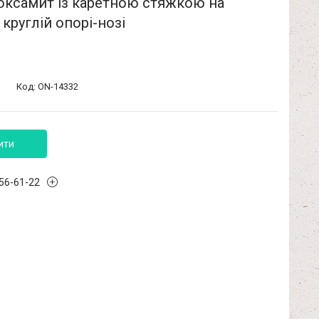
оксамит із каретною стяжкою на
 круглій опорі-нозі
Код:
ON-14332
ити
456-61-22