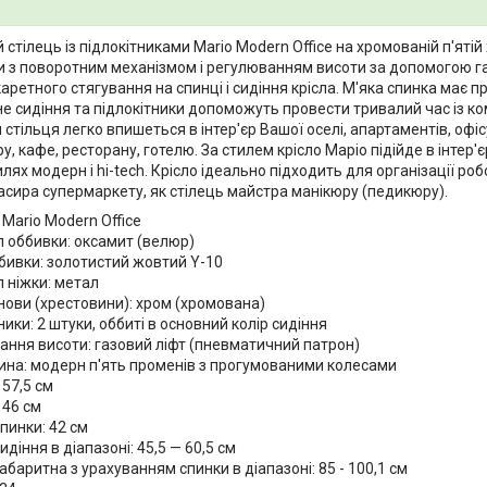
стілець із підлокітниками Mario Modern Office на хромованій п'ятій 
и з поворотним механізмом і регулюванням висоти за допомогою газ
каретного стягування на спинці і сидіння крісла. М'яка спинка має 
не сидіння та підлокітники допоможуть провести тривалий час із к
н стільця легко впишеться в інтер'єр Вашої оселі, апартаментів, офіс
у, кафе, ресторану, готелю. За стилем крісло Маріо підійде в інтер'єр у
тилях модерн і hi-tech. Крісло ідеально підходить для організації ро
асира супермаркету, як стілець майстра манікюру (педикюру).
Mario Modern Office
л оббивки: оксамит (велюр)
ббивки: золотистий жовтий Y-10
 ніжки: метал
нови (хрестовини): хром (хромована)
ники: 2 штуки, оббиті в основний колір сидіння
ання висоти: газовий ліфт (пневматичний патрон)
ина: модерн п'ять променів з прогумованими колесами
57,5 см
 46 см
пинки: 42 см
идіння в діапазоні: 45,5 — 60,5 см
абаритна з урахуванням спинки в діапазоні: 85 - 100,1 см