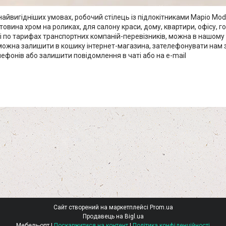
айвигідніших умовах, робочий стілець із підлокітниками Маріо Mod
товина хром на роликах, для салону краси, дому, квартири, офісу, 
ні по тарифах транспортних компаній-перевізників, можна в нашому 
ожна залишити в кошику інтернет-магазина, зателефонувати нам
ефонів або залишити повідомлення в чаті або на e-mail
Сайт створений на маркетплейсі
Prom.ua
Продавець на Bigl.ua
Мебель-опт |
Поскаржитися на контент
|
Політика конфіденційності