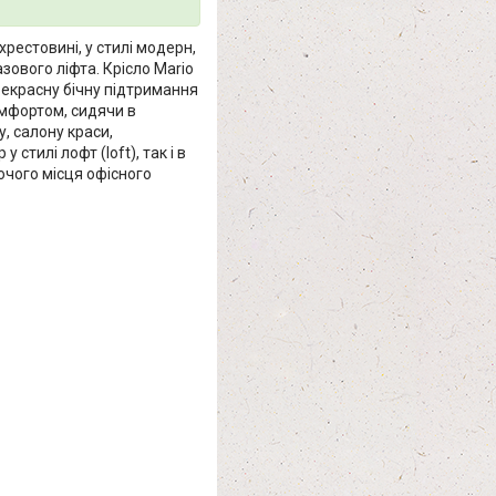
хрестовині, у стилі модерн,
ового ліфта. Крісло Mario
прекрасну бічну підтримання
омфортом, сидячи в
у, салону краси,
 стилі лофт (loft), так і в
бочого місця офісного