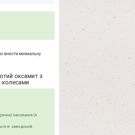
о внести мінімальну
лотий оксамит з
з колесами
ричне) паковання (4
ться в заводській