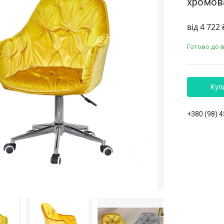
хромов
від
4 722 
Готово до 
Куп
+380 (98) 