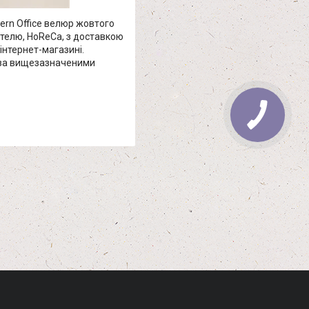
ern Office велюр жовтого
готелю, HoReCa, з доставкою
інтернет-магазині.
 за вищезазначеними