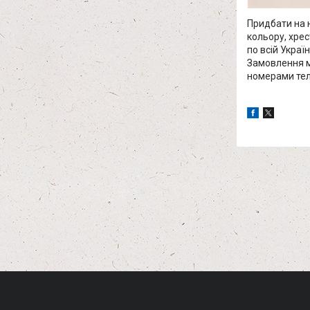
Придбати на н
кольору, хрес
по всій Украї
Замовлення м
номерами тел