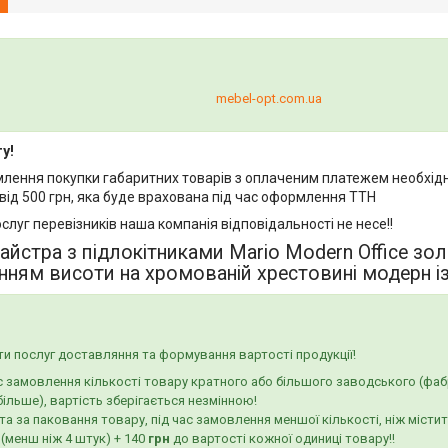
mebel-opt.com.ua
у!
млення покупки габаритних товарів з оплаченим платежем необхідн
від 500 грн, яка буде врахована під час оформлення ТТН
ослуг перевізників наша компанія відповідальності не несе!!
айстра з підлокітниками Mario Modern Office зо
ням висоти на хромованій хрестовині модерн і
и послуг доставляння та формування вартості продукції!
с замовлення кількості товару кратного або більшого заводського (фаб
більше), вартість зберігається незмінною!
а за паковання товару, під час замовлення меншої кількості, ніж місти
 (менш ніж 4 штук) + 140
грн
до вартості кожної одиниці товару!!