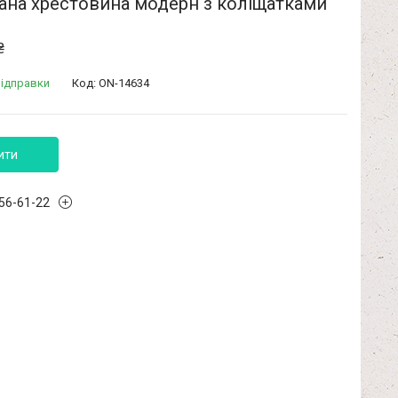
ана хрестовина модерн з коліщатками
₴
відправки
Код:
ON-14634
ити
456-61-22