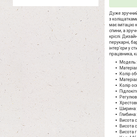
Дуже зручний 
з коліщаткам
має імітацію 
спини, а зруч
кріслі. Дизай
перукарні, бар
інтер'єри у с
працівника, к
Модель: 
Матеріа
Колір о
Матеріал
Колір ос
Підлокіт
Регулюв
Хрестов
Ширина: 
Глибина:
Висота с
Висота с
Висота г