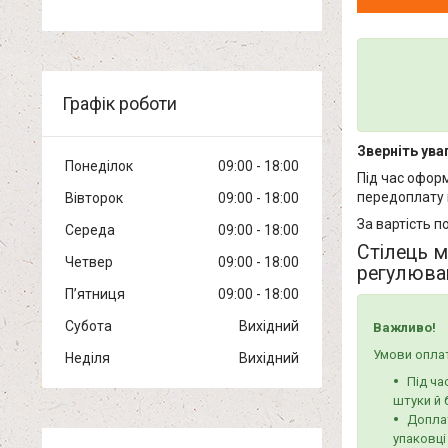
Графік роботи
Зверніть уваг
Понеділок
09:00
18:00
Під час офор
передоплату 
Вівторок
09:00
18:00
За вартість п
Середа
09:00
18:00
Стілець м
Четвер
09:00
18:00
регулюван
Пʼятниця
09:00
18:00
Субота
Вихідний
Важливо!
Умови оплат
Неділя
Вихідний
Під ча
штуки й 
Доплат
упаковці