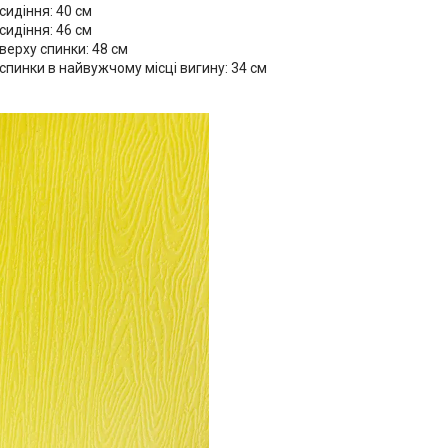
идіння: 40 см
сидіння: 46 см
ерху спинки: 48 см
пинки в найвужчому місці вигину: 34 см