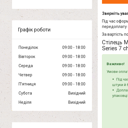
Зверніть ува
Під час офор
передоплату 
Графік роботи
За вартість п
Стілець M
Series 7 
Понеділок
09:00
18:00
Вівторок
09:00
18:00
Важливо!
Середа
09:00
18:00
Умови оплат
Четвер
09:00
18:00
Під ча
Пʼятниця
09:00
18:00
штуки й 
Доплат
Субота
Вихідний
упаковці
Неділя
Вихідний