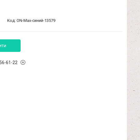
Код:
ON-Max-синий-13579
ити
456-61-22