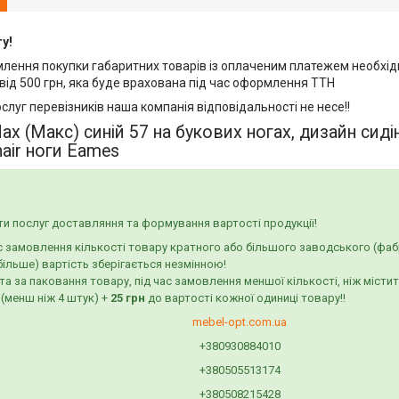
гу!
млення покупки габаритних товарів із оплаченим платежем необхід
від 500 грн, яка буде врахована під час оформлення ТТН
ослуг перевізників наша компанія відповідальності не несе!!
ax (Макс) синій 57 на букових ногах, дизайн сиді
chair ноги Eames
и послуг доставляння та формування вартості продукції!
с замовлення кількості товару кратного або більшого заводського (фаб
більше) вартість зберігається незмінною!
а за паковання товару, під час замовлення меншої кількості, ніж місти
 (менш ніж 4 штук) +
25 грн
до вартості кожної одиниці товару!!
mebel-opt.com.ua
+380930884010
+380505513174
+380508215428