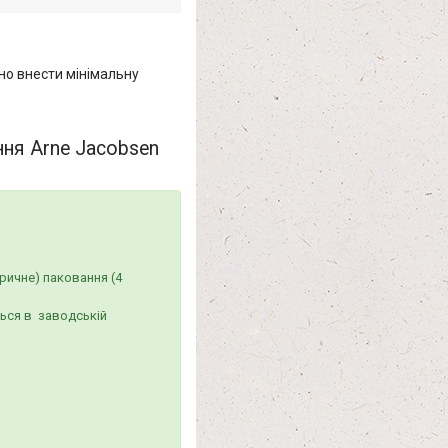
но внести мінімальну
ння Arne Jacobsen
ричне) паковання (4
ться в заводській