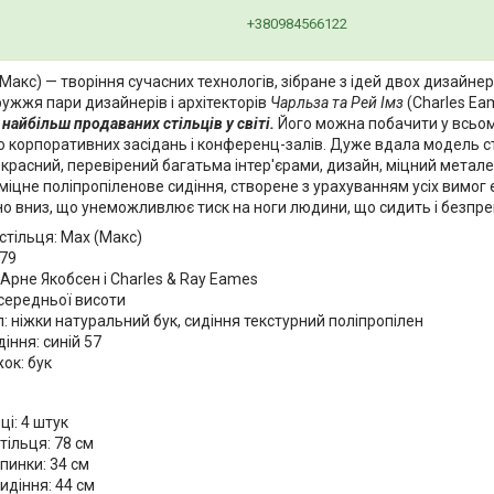
+380984566122
Макс) — творіння сучасних технологів, зібране з ідей двох дизайнер
дружжя пари дизайнерів і архітекторів
Чарльза та Рей Імз
(Charles Ea
 найбільш продаваних стільців у світі.
Його можна побачити у всьому 
о корпоративних засідань і конференц-залів. Дуже вдала модель сті
красний, перевірений багатьма інтер'єрами, дизайн, міцний метале
міцне поліпропіленове сидіння, створене з урахуванням усіх вимог
но вниз, що унеможливлює тиск на ноги людини, що сидить і безпре
стільця: Max (Макс)
579
Арне Якобсен і Charles & Ray Eames
середньої висоти
: ніжки натуральний бук, сидіння текстурний поліпропілен
діння: синій 57
жок: бук
ці: 4 штук
тільця: 78 см
пинки: 34 см
идіння: 44 см