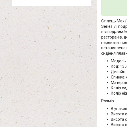
Стілець Max (
Series 7 і по
став
одним із
ресторанів, д
переваги: пре
встановлене 
сидіння плав
Модель 
Код: 13
Дизайн: 
Спинка: 
Матеріал
Колір си
Колір ні
Розмір:
В упаков
Висота с
Висота с
Висота с