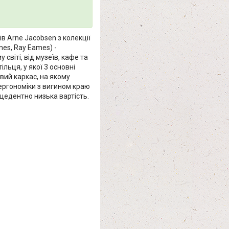
ів Arne Jacobsen з колекції
mes, Ray Eames) -
світі, від музеїв, кафе та
льця, у якої 3 основні
вий каркас, на якому
 ергономіки з вигином краю
цедентно низька вартість.