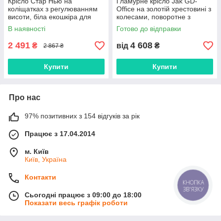
Крісло Стар Нью на
Гламурне крісло Jak GD-
коліщатках з регулюванням
Office на золотій хрестовині з
висоти, біла екошкіра для
колесами, поворотне з
салону краси та офісу
регулюванням висоти,
В наявності
Готово до відправки
оббивка велюр
2 491
4 608
₴
від
₴
2 867 ₴
Купити
Купити
Про нас
97% позитивних з 154 відгуків за рік
Працює з 17.04.2014
м. Київ
Київ, Україна
Контакти
КНОПКА
ЗВ'ЯЗКУ
Сьогодні працює з 09:00 до 18:00
Показати весь графік роботи