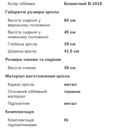
Колір оббивки
Блакитний B-1019
Габаритні розміри крісла
Висота сидіння у
60 см
верхньому положенні
Висота сидіння у
45 см
нижньому положенні
Глибина крісла
39 см
Ширина крісла
41.5 см
Розміри спинки та сидіння
Висота спинки
39 см
Матеріал виготовлення крісла
Каркас крісла
метал
Основний оббивний
тканина
матеріал
Підлокітник
метал
Комплектація
Комплектація
Ні
підлокітниками