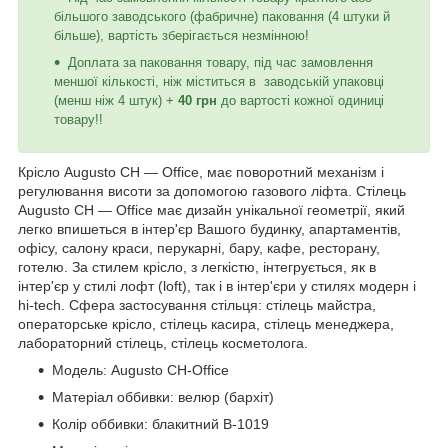
більшого заводського (фабричне) паковання (4 штуки й
більше), вартість зберігається незмінною!
Доплата за паковання товару, під час замовлення
меншої кількості, ніж міститься в заводській упаковці
(менш ніж 4 штук) +
40 грн
до вартості кожної одиниці
товару!!
Крісло Augusto CH — Office, має поворотний механізм і
регулювання висоти за допомогою газового ліфта. Стілець
Augusto CH — Office має дизайн унікальної геометрії, який
легко впишеться в інтер'єр Вашого будинку, апартаментів,
офісу, салону краси, перукарні, бару, кафе, ресторану,
готелю. За стилем крісло, з легкістю, інтегрується, як в
інтер'єр у стилі лофт (loft), так і в інтер'єри у стилях модерн і
hi-tech. Сфера застосування стільця: стілець майстра,
операторське крісло, стілець касира, стілець менеджера,
лабораторний стілець, стілець косметолога.
Модель: Augusto CH-Office
Матеріал оббивки: велюр (бархіт)
Колір оббивки: блакитний B-1019