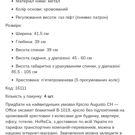
Матеріал ніжки: метал
Колір основи: хромований
Регулювання висоти: газ ліфт (пневмо патрон)
Розміри:
Ширина: 41,5 см
Глибина: 39 см
Висота спинки: 39 см
Висота сидіння, у діапазоні: 45 - 60 см
Висота габаритна з урахуванням спинки, у діапазоні:
85,5 - 105 см
Хрестовина: п'ятипроменева (5 прогумованих коліс)
Код: 16111
Кількість у пакунку:
4 шт.
Придбати на найвигідніших умовах Крісло Augusto CH —
Office оксамит блакитний B-1019, крісло без підлокітників на
хромованій хрестовині з колесами для будинку, квартири,
офісу, готелю, HoReCa, з доставкою по всій Україні по
тарифах транспортних компаній-перевізників, можна в
нашому інтернет-магазині. Замовлення можна залишити в