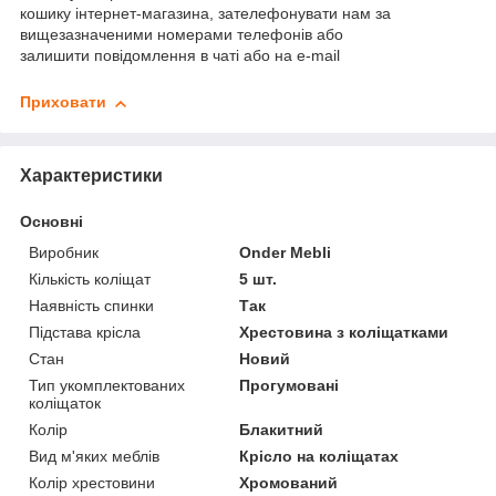
кошику інтернет-магазина, зателефонувати нам за
вищезазначеними номерами телефонів або
залишити повідомлення в чаті або на e-mail
Приховати
Характеристики
Основні
Виробник
Onder Mebli
Кількість коліщат
5 шт.
Наявність спинки
Так
Підстава крісла
Хрестовина з коліщатками
Стан
Новий
Тип укомплектованих
Прогумовані
коліщаток
Колір
Блакитний
Вид м'яких меблів
Крісло на коліщатах
Колір хрестовини
Хромований