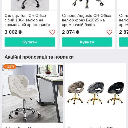
Стілець Toni CH Office
Стілець Augusto CH-Office
Стіл
сірий 1004 велюр на
велюр фрез B-1025 на
велю
хромованій хрестовині з
хромованій базі з
хром
коліщатками без
коліщатками
колі
3 002
2 874
2 8
₴
₴
протекторів D-530
Купити
Купити
Акційні пропозиції та новинки
–13%