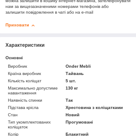
можна залишити в кошику інтернет-магазина, зателефонувати
нам за вищезазначеними номерами телефонів або
залишити повідомлення в чаті або на e-mail
Приховати
Характеристики
Основні
Виробник
Onder Mebli
Країна виробник
Тайвань
Кількість коліщат
5 шт.
Максимально допустиме
130 кг
навантаження
Наявність спинки
Так
Підстава крісла
Хрестовина з коліщатками
Стан
Новий
Тип укомплектованих
Прогумовані
коліщаток
Колір
Блакитний