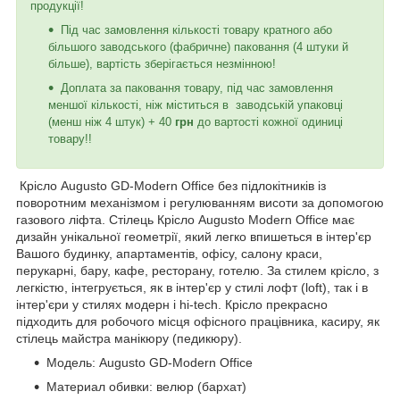
продукції!
Під час замовлення кількості товару кратного або
більшого заводського (фабричне) паковання (4 штуки й
більше), вартість зберігається незмінною!
Доплата за паковання товару, під час замовлення
меншої кількості, ніж міститься в заводській упаковці
(менш ніж 4 штук) + 40
грн
до вартості кожної одиниці
товару!!
Крісло Augusto GD-Modern Office без підлокітників із
поворотним механізмом і регулюванням висоти за допомогою
газового ліфта. Стілець Крісло Augusto Modern Office має
дизайн унікальної геометрії, який легко впишеться в інтер'єр
Вашого будинку, апартаментів, офісу, салону краси,
перукарні, бару, кафе, ресторану, готелю. За стилем крісло, з
легкістю, інтегрується, як в інтер'єр у стилі лофт (loft), так і в
інтер'єри у стилях модерн і hi-tech. Крісло прекрасно
підходить для робочого місця офісного працівника, касиру, як
стілець майстра манікюру (педикюру).
Модель: Augusto GD-Modern Office
Материал обивки: велюр (бархат)