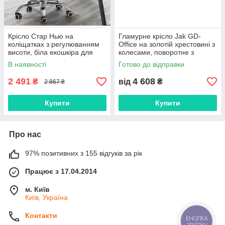
Крісло Стар Нью на
Гламурне крісло Jak GD-
коліщатках з регулюванням
Office на золотій хрестовині з
висоти, біла екошкіра для
колесами, поворотне з
салону краси та офісу
регулюванням висоти,
В наявності
Готово до відправки
оббивка велюр
2 491
4 608
₴
від
₴
2 867 ₴
Купити
Купити
Про нас
97% позитивних з 155 відгуків за рік
Працює з 17.04.2014
м. Київ
Київ, Україна
Контакти
КНОПКА