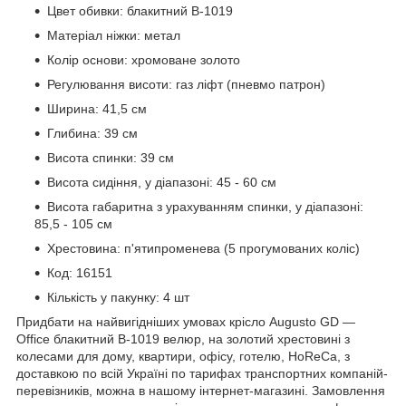
Цвет обивки: блакитний В-1019
Матеріал ніжки: метал
Колір основи: хромоване золото
Регулювання висоти: газ ліфт (пневмо патрон)
Ширина: 41,5 см
Глибина: 39 см
Висота спинки: 39 см
Висота сидіння, у діапазоні: 45 - 60 см
Висота габаритна з урахуванням спинки, у діапазоні:
85,5 - 105 см
Хрестовина: п'ятипроменева (5 прогумованих коліс)
Код: 16151
Кількість у пакунку: 4 шт
Придбати на найвигідніших умовах крісло Augusto GD —
Office блакитний В-1019 велюр, на золотий хрестовині з
колесами для дому, квартири, офісу, готелю, HoReCa, з
доставкою по всій Україні по тарифах транспортних компаній-
перевізників, можна в нашому інтернет-магазині. Замовлення