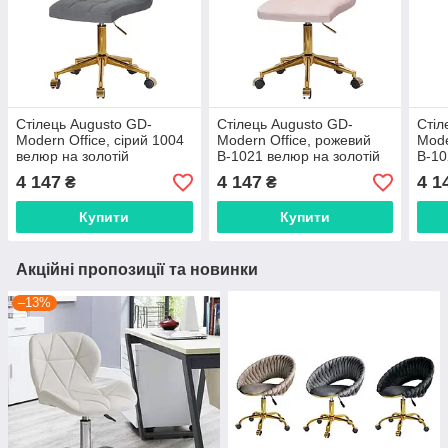
Стілець Augusto GD-
Стілець Augusto GD-
Стіл
Modern Office, сірий 1004
Modern Office, рожевий
Mode
велюр на золотій
В-1021 велюр на золотій
В-10
хромованій хрестовині з
хромованій хрестовині з
хром
4 147
4 147
4 1
₴
₴
колесами
колесами
кол
Купити
Купити
Акційні пропозиції та новинки
–13%