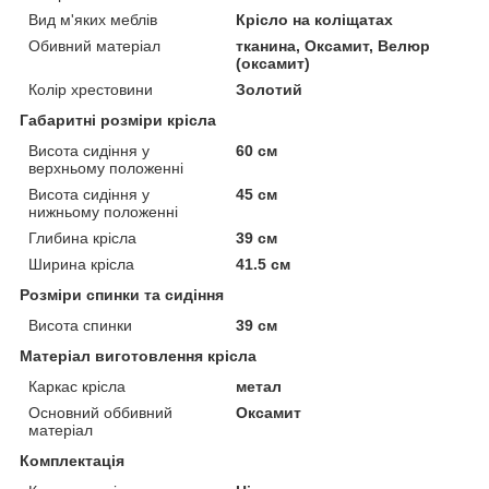
Вид м'яких меблів
Крісло на коліщатах
Обивний матеріал
тканина, Оксамит, Велюр
(оксамит)
Колір хрестовини
Золотий
Габаритні розміри крісла
Висота сидіння у
60 см
верхньому положенні
Висота сидіння у
45 см
нижньому положенні
Глибина крісла
39 см
Ширина крісла
41.5 см
Розміри спинки та сидіння
Висота спинки
39 см
Матеріал виготовлення крісла
Каркас крісла
метал
Основний оббивний
Оксамит
матеріал
Комплектація