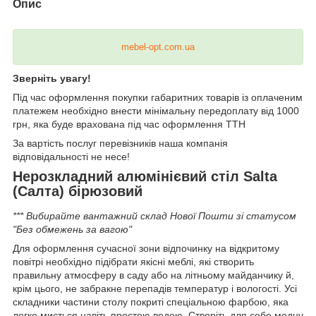
Опис
mebel-opt.com.ua
Зверніть увагу!
Під час оформлення покупки габаритних товарів із оплаченим
платежем необхідно внести мінімальну передоплату від 1000
грн, яка буде врахована під час оформлення ТТН
За вартість послуг перевізників наша компанія
відповідальності не несе!
Нерозкладний алюмінієвий стіл Salta
(Салта) бірюзовий
*** Вибирайте вантажний склад Нової Пошти зі статусом
"Без обмежень за вагою"
Для оформлення сучасної зони відпочинку на відкритому
повітрі необхідно підібрати якісні меблі, які створить
правильну атмосферу в саду або на літньому майданчику й,
крім цього, не забракне перепадів температур і вологості. Усі
складники частини столу покриті спеціальною фарбою, яка
легко миється навіть простою водою. Створіть для себе модну