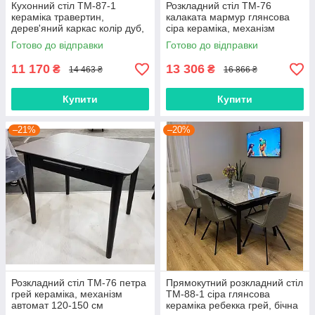
Кухонний стіл TM-87-1
Розкладний стіл TM-76
кераміка травертин,
калаката мармур глянсова
дерев'яний каркас колір дуб,
сіра кераміка, механізм
механізм розкладки автомат
автомат 120-150 см
Готово до відправки
Готово до відправки
90-120х75 см
11 170
13 306
₴
₴
14 463 ₴
16 866 ₴
Купити
Купити
–21%
–20%
Розкладний стіл TM-76 петра
Прямокутний розкладний стіл
грей кераміка, механізм
TM-88-1 сіра глянсова
автомат 120-150 см
кераміка ребекка грей, бічна