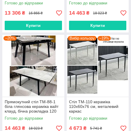
розкладка 120-180х85 см
Готово до відправки
Готово до відправки
13 306
14 463
₴
₴
16 866 ₴
18 023 ₴
Купити
Купити
–20%
Вибір кольору
–19%
Прямокутний стіл TM-88-1
Стіл TM-110 кераміка
біла глянсова кераміка вайт
110х60х76 см, металевий
клауд, бічна розкладка 120
каркас
(180) х 85 см
Готово до відправки
Готово до відправки
14 463
4 673
₴
₴
18 023 ₴
5 741 ₴