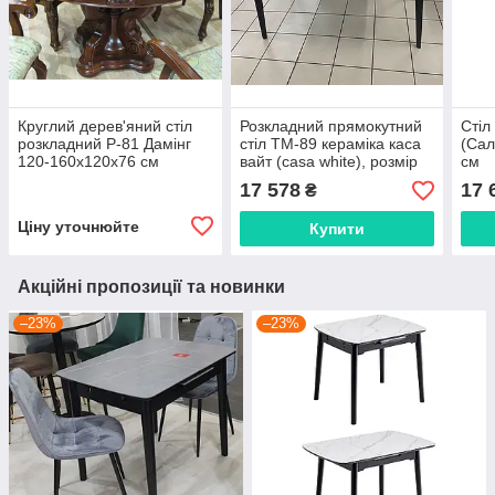
Круглий дерев'яний стіл
Розкладний прямокутний
Стіл
розкладний P-81 Дамінг
стіл TM-89 кераміка каса
(Сал
120-160х120х76 см
вайт (casa white), розмір
см
140(180)х80 см
17 578
17 
₴
Ціну уточнюйте
Купити
Акційні пропозиції та новинки
–23%
–23%