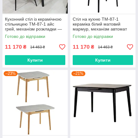
Кухонний стіл із керамічною
Стіл на кухню TM-87-1
стільницею TM-87-1 айс
кераміка білий матовий
грей, механізм розкладки —
мармур, механізм автомат
автомат 90-120х75 см
довжина 90-120 см, ширина
Готово до відправки
Готово до відправки
75 см
11 170
11 170
₴
₴
14 463 ₴
14 463 ₴
Купити
Купити
–23%
–21%