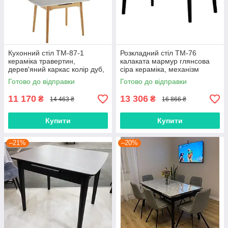
Кухонний стіл TM-87-1
Розкладний стіл TM-76
кераміка травертин,
калаката мармур глянсова
дерев'яний каркас колір дуб,
сіра кераміка, механізм
механізм розкладки автомат
автомат 120-150 см
Готово до відправки
Готово до відправки
90-120х75 см
11 170
13 306
₴
₴
14 463 ₴
16 866 ₴
Купити
Купити
–21%
–20%