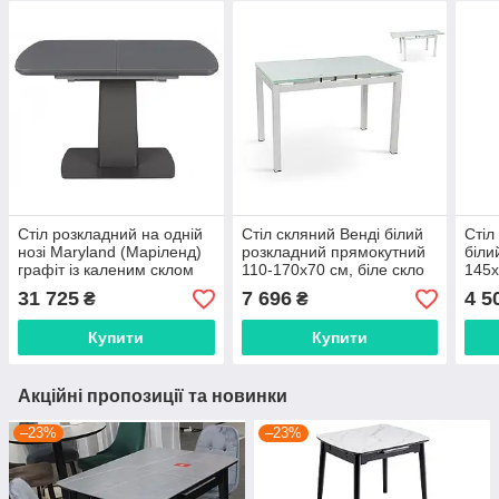
Стіл розкладний на одній
Стіл скляний Венді білий
Стіл
нозі Maryland (Маріленд)
розкладний прямокутний
біли
графіт із каленим склом
110-170х70 см, біле скло
145х
120/160 см
на білому каркасі
31 725
7 696
4 5
₴
₴
Купити
Купити
Акційні пропозиції та новинки
–23%
–23%