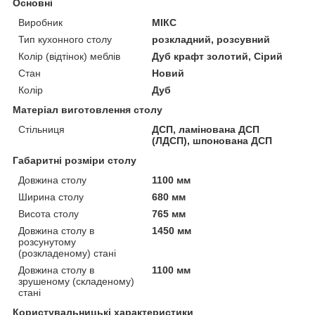
Основні
Виробник
МІКС
Тип кухонного столу
розкладний, розсувний
Колір (відтінок) меблів
Дуб крафт золотий, Сірий
Стан
Новий
Колір
Дуб
Матеріал виготовлення столу
Стільниця
ДСП, ламінована ДСП
(ЛДСП), шпонована ДСП
Габаритні розміри столу
Довжина столу
1100 мм
Ширина столу
680 мм
Висота столу
765 мм
Довжина столу в
1450 мм
розсунутому
(розкладеному) стані
Довжина столу в
1100 мм
зрушеному (складеному)
стані
Користувальницькі характеристики