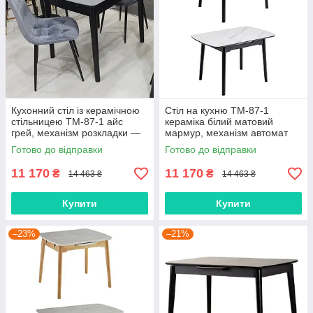
Кухонний стіл із керамічною
Стіл на кухню TM-87-1
стільницею TM-87-1 айс
кераміка білий матовий
грей, механізм розкладки —
мармур, механізм автомат
автомат 90-120х75 см
довжина 90-120 см, ширина
Готово до відправки
Готово до відправки
75 см
11 170
11 170
₴
₴
14 463 ₴
14 463 ₴
Купити
Купити
–23%
–21%