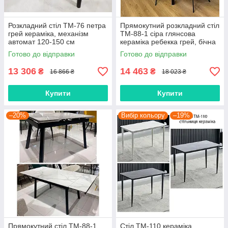
Розкладний стіл TM-76 петра
Прямокутний розкладний стіл
грей кераміка, механізм
TM-88-1 сіра глянсова
автомат 120-150 см
кераміка ребекка грей, бічна
розкладка 120-180х85 см
Готово до відправки
Готово до відправки
13 306
14 463
₴
₴
16 866 ₴
18 023 ₴
Купити
Купити
–20%
Вибір кольору
–19%
Прямокутний стіл TM-88-1
Стіл TM-110 кераміка