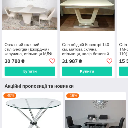
Овальний скляний
Стіл обідній Ковентрі 140
Стіл
стіл Georgia (Джорджія)
см, матова скляна
TM-8
капучино, стільниця МДФ
стільниця, колір бежевий
110(
з матовим склом 120-
(140-180)х80х76 см
стіл
30 780
31 987
15 
₴
₴
150х85х76 см
Купити
Купити
Акційні пропозиції та новинки
–40%
–16%