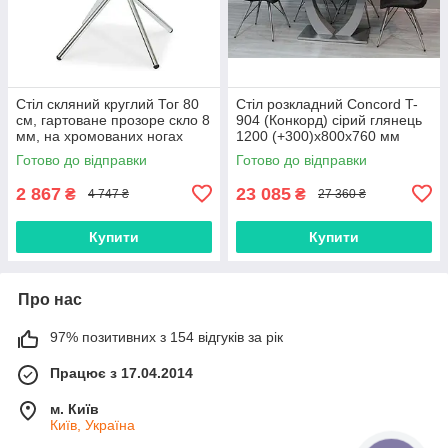
Стіл скляний круглий Тог 80
Стіл розкладний Concord T-
см, гартоване прозоре скло 8
904 (Конкорд) сірий глянець
мм, на хромованих ногах
1200 (+300)х800х760 мм
Готово до відправки
Готово до відправки
2 867
23 085
₴
₴
4 747 ₴
27 360 ₴
Купити
Купити
Про нас
97% позитивних з 154 відгуків за рік
Працює з 17.04.2014
м. Київ
Київ, Україна