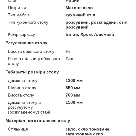
Стан
Новий
Покриття
Матове скло
Тип меблів
кухонний стіл
Тип кухонного столу
розсувний, розкладний, стіл
розсувний
Колір каркасу
Білий, Хром, Алюміній
Регулювання столу
Висота обіднього столу
Ні
Розмір стільниці обіднього
Так
столу
Габаритні розміри столу
Довжина столу
1200 мм
Ширина столу
850 мм
Висота столу
760 мм
Довжина столу в
1500 мм
розсунутому
(розкладеному) стані
Матеріал виготовлення столу
Стільниця
скло, скло тоноване,
загартоване скло