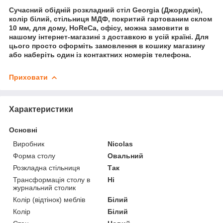
Сучасний обідній розкладний стіл Georgia (Джорджія),
колір білий, стільниця МДФ, покритий гартованим склом
10 мм, для дому, HoReCa, офісу, можна замовити в
нашому інтернет-магазині з доставкою в усій країні. Для
цього просто оформіть замовлення в кошику магазину
або наберіть один із контактних номерів телефона.
Приховати
Характеристики
Основні
Виробник
Nicolas
Форма столу
Овальний
Розкладна стільниця
Так
Трансформація столу в
Ні
журнальний столик
Колір (відтінок) меблів
Білий
Колір
Білий