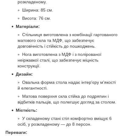
розкладеному.
Ширина: 85 см.
Висота: 76 см.
Матеріали:
Стільниця виготовлена з комбінації гартованого
матового скла та МДФ, що забезпечує
довговічність і стійкість до пошкоджень.
Нога виготовлена з МДФ і з полірованої
неіржавкої сталі, що забезпечує міцність
конструкції.
Дизайн:
Овальна форма стола надає інтер'єру м'якості
й елегантності.
Матова поверхня скла стійка до подряпин і
відбитків пальців, що полегшує догляд за столом.
Місткість:
У складеному стані стіл комфортно вміщує 6
осіб, у розкладеному — до 8 персон.
Переваги: