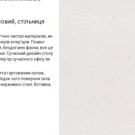
совий, стільниця
чно чистих матеріалів, як-
рів інтер'єрів. Плавні
и, бездоганні фаски, все це
мки. Сучасний дизайн столу
тер'єр сучасного офісу як
ита гартованим склом,
лідок чого поверхня скла
еіржавкої сталі. Вставка,