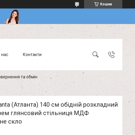
Кошик
 нас
Контакти
вернення та обмін
lanta (Атланта) 140 см обідній розкладний
крем глянсовий стільниця МДФ
не скло