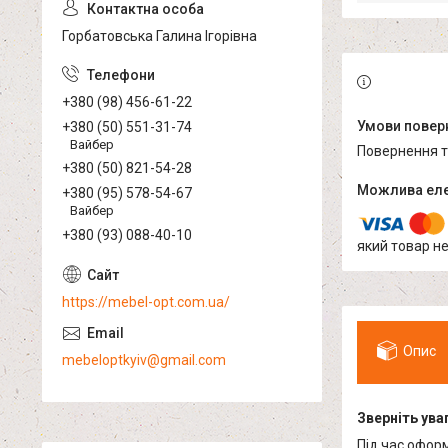
Горбатовська Галина Ігорівна
+380 (98) 456-61-22
+380 (50) 551-31-74
Вайбер
повернення 
+380 (50) 821-54-28
+380 (95) 578-54-67
Вайбер
+380 (93) 088-40-10
який товар н
https://mebel-opt.com.ua/
Опис
mebeloptkyiv@gmail.com
Зверніть уваг
Під час офор