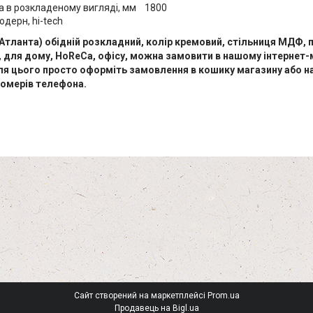
 в розкладеному вигляді, мм 1800
одерн, hi-tech
 (Атланта) обідній розкладний, колір кремовий, стільниця МДФ,
 для дому, HoReCa, офісу, можна замовити в нашому інтернет-
 Для цього просто оформіть замовлення в кошику магазину або на
номерів телефона.
Сайт створений на маркетплейсі
Prom.ua
Продавець на Bigl.ua