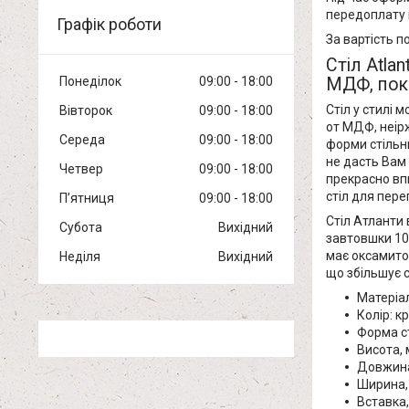
передоплату 
Графік роботи
За вартість п
Стіл Atla
МДФ, пок
Понеділок
09:00
18:00
Стіл у стилі 
Вівторок
09:00
18:00
от МДФ, неірж
Середа
09:00
18:00
форми стільн
не дасть Вам
Четвер
09:00
18:00
прекрасно впи
стіл для перег
Пʼятниця
09:00
18:00
Стіл Атланти
Субота
Вихідний
завтовшки 10
має оксамитов
Неділя
Вихідний
що збільшує 
Матеріа
Колір: к
Форма с
Висота,
Довжин
Ширина
Вставка