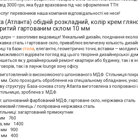
від 3000 грн, яка буде врахована під час оформлення ТТН
ослуг перевізників наша компанія відповідальності не несе!
nta (Атланта) обідній розкладний, колір крем глян
ритий гартованим склом 10 мм
модерн — захопливе видовище! Унікальний дизайн, поєднання екологі
авка сталь і гартоване скло, приваблює величезну кількість дизайне
иці та бази
стола
, елегантні, геометрично точні, вставки — молдинг
 можливості відірвати погляд від цього творіння дизайнерської ду
шеться як у дизайнерський ремонт квартири або будинку, так і в ін
оворів, так і в лаунж lounge зону офісу.
 виготовлений із високоякісного шпонованого МДФ. Стільниця покр
 мм. Скло проходить оброблення на спеціальному обладнанні, унас
у структуру. База-основа столу Atlanta виготовлена з полірованої н
стільницю, зроблена з МДФ.
л: шпонований фарбований МДФ, гартоване скло, неіржавка сталь
ремовий глянець / полірована неіржавка сталь
тільниці: загартований прямокутник
 мм 760
а, мм 1400
, мм 900
, мм 400