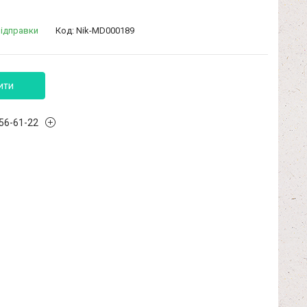
відправки
Код:
Nik-MD000189
ити
456-61-22