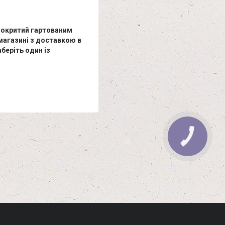
 покритий гартованим
магазині з доставкою в
беріть один із