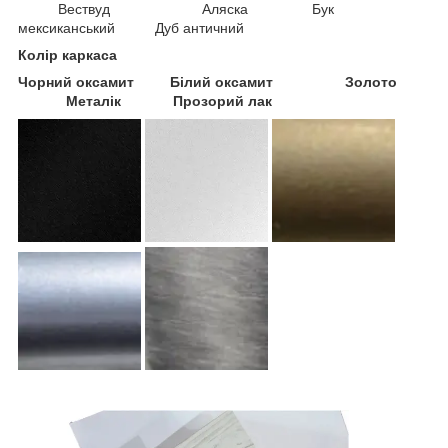
Вествуд Аляска Бук
мексиканський Дуб античний
Колір каркаса
Чорний оксамит Білий оксамит
Золото
Металік Прозорий лак