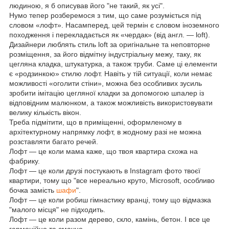
людиною, я б описував його "не такий, як усі".
Нумо тепер розберемося з тим, що саме розуміється під
словом «лофт». Насамперед, цей термін є словом іноземного
походження і перекладається як «чердак» (від англ. — loft).
Дизайнери люблять стиль loft за оригінальне та неповторне
розміщення, за його відмітну індустріальну межу, таку, як
цегляна кладка, штукатурка, а також труби. Саме ці елементи
є «родзинкою» стилю лофт. Навіть у тій ситуації, коли немає
можливості «оголити стіни», можна без особливих зусиль
зробити імітацію цегляної кладки за допомогою шпалер із
відповідним малюнком, а також можливість використовувати
велику кількість вікон.
Треба підмітити, що в приміщенні, оформленому в
архітектурному напрямку лофт, в жодному разі не можна
розставляти багато речей.
Лофт — це коли мама каже, що твоя квартира схожа на
фабрику.
Лофт — це коли друзі постукають в Instagram фото твоєї
квартири, тому що "все нереально круто, Microsoft, особливо
бочка замість
шафи
".
Лофт — це коли робиш гімнастику вранці, тому що відмазка
"малого місця" не підходить.
Лофт — це коли разом дерево, скло, камінь, бетон. І все це
гармонійно та смачно.