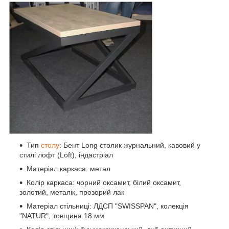
Тип
столу
: Бент Long столик журнальний, кавовий у
стилі лофт (Loft), індастріал
Матеріал каркаса: метал
Колір каркаса: чорний оксамит, білий оксамит,
золотий, металік, прозорий лак
Матеріал стільниці: ЛДСП "SWISSPAN", колекція
"NATUR", товщина 18 мм