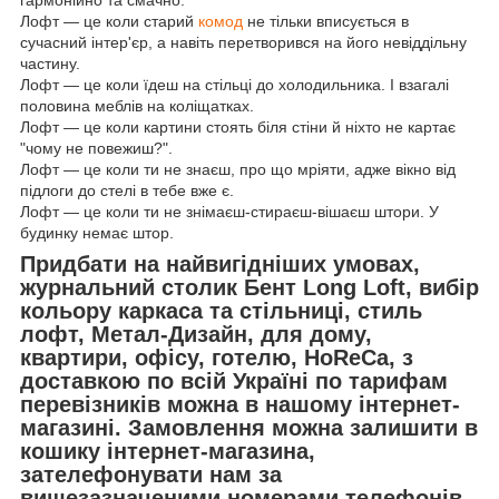
Лофт — це коли старий
комод
не тільки вписується в
сучасний інтер'єр, а навіть перетворився на його невіддільну
частину.
Лофт — це коли їдеш на стільці до холодильника. І взагалі
половина меблів на коліщатках.
Лофт — це коли картини стоять біля стіни й ніхто не картає
"чому не повежиш?".
Лофт — це коли ти не знаєш, про що мріяти, адже вікно від
підлоги до стелі в тебе вже є.
Лофт — це коли ти не знімаєш-стираєш-вішаєш штори. У
будинку немає штор.
Придбати на найвигідніших умовах,
журнальний столик Бент Long Loft, вибір
кольору каркаса та стільниці, стиль
лофт, Метал-Дизайн, для дому,
квартири, офісу, готелю, HoReCa, з
доставкою по всій Україні по тарифам
перевізників можна в нашому інтернет-
магазині. Замовлення можна залишити в
кошику інтернет-магазина,
зателефонувати нам за
вищезазначеними номерами телефонів