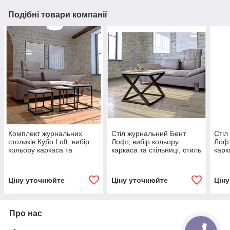
Подібні товари компанії
Комплект журнальних
Стіл журнальний Бент
Стіл
столиків Кубо Loft, вибір
Лофт, вибір кольору
Лофт
кольору каркаса та
каркаса та стільниці, стиль
карк
стільниці, стиль лофт,
Loft, Метал-Дизайн
Loft
Метал-Дизайн
Ціну уточнюйте
Ціну уточнюйте
Цін
Про нас