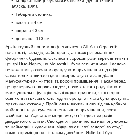
Колір стільниці: бук мексиканський, дуб античний,
аляска, віяла
Габарити столика:
висота: 54 см
ширина 60 см
довжина: 110 см
Архітектурний напрям лофт з'явився в США та бере свій
початок від складів, майстерень, а також різноманітних
фабричних будівель. Оскільки в сорокові роки вартість землі в
центрі Нью-Йорка, на Манхетіні, були величезними, і далеко
не кожен міг дозволити орендувати приміщення під офіс.
Саме тоді й з'явилася ідея використовувати занедбані
мануфактури як житлові та робочі приміщення. Насамперед
це привернуло творчих людей, позаяк такого роду кімнати
мали унікальні функціональні характеристики, як-от гарне
освітлення і високі стелі, тоді як орендна плата була доступна
практично кожному. Пройшовши важкий шлях від занедбаної
майстерні та до сучасного стильного приміщення, лофт
«зойшов на п'єдестал» моди вже до п'ятдесятих років
двадцятого століття. Сьогодні ж практично всі найпопулярніші
та наймодніші художники відкривають свої галереї та студії
саме в приміщеннях із таким дизайном. Якби Loft був