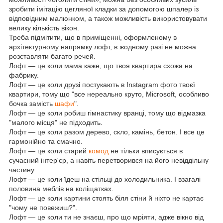
зробити імітацію цегляної кладки за допомогою шпалер із
відповідним малюнком, а також можливість використовувати
велику кількість вікон.
Треба підмітити, що в приміщенні, оформленому в
архітектурному напрямку лофт, в жодному разі не можна
розставляти багато речей.
Лофт — це коли мама каже, що твоя квартира схожа на
фабрику.
Лофт — це коли друзі постукають в Instagram фото твоєї
квартири, тому що "все нереально круто, Microsoft, особливо
бочка замість
шафи
".
Лофт — це коли робиш гімнастику вранці, тому що відмазка
"малого місця" не підходить.
Лофт — це коли разом дерево, скло, камінь, бетон. І все це
гармонійно та смачно.
Лофт — це коли старий
комод
не тільки вписується в
сучасний інтер'єр, а навіть перетворився на його невіддільну
частину.
Лофт — це коли їдеш на стільці до холодильника. І взагалі
половина меблів на коліщатках.
Лофт — це коли картини стоять біля стіни й ніхто не картає
"чому не повежиш?".
Лофт — це коли ти не знаєш, про що мріяти, адже вікно від