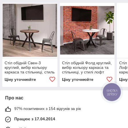
Стіл обідній Свен-3
Стіл обідній Фолд круглий,
Стіл
круглий, вибір кольору
вибір кольору каркаса та
Лофт
каркаса та стільниці, стиль
стільниці, у стилі лофт
карк
лофт (loft), індастріал,
(loft), індастріал, Метал
Loft
Ціну уточнюйте
Ціну уточнюйте
Цін
Метал Дизайн
Дизайн
Про нас
97% позитивних з 154 відгуків за рік
Працює з 17.04.2014