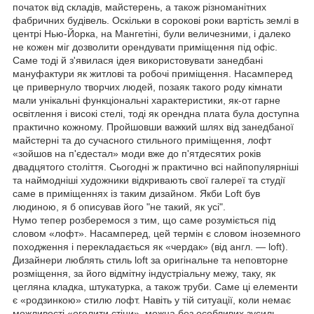
початок від складів, майстерень, а також різноманітних
фабричних будівель. Оскільки в сорокові роки вартість землі в
центрі Нью-Йорка, на Мангетіні, були величезними, і далеко
не кожен міг дозволити орендувати приміщення під офіс.
Саме тоді й з'явилася ідея використовувати занедбані
мануфактури як житлові та робочі приміщення. Насамперед
це привернуло творчих людей, позаяк такого роду кімнати
мали унікальні функціональні характеристики, як-от гарне
освітлення і високі стелі, тоді як орендна плата була доступна
практично кожному. Пройшовши важкий шлях від занедбаної
майстерні та до сучасного стильного приміщення, лофт
«зойшов на п'єдестал» моди вже до п'ятдесятих років
двадцятого століття. Сьогодні ж практично всі найпопулярніші
та наймодніші художники відкривають свої галереї та студії
саме в приміщеннях із таким дизайном. Якби Loft був
людиною, я б описував його "не такий, як усі".
Нумо тепер розберемося з тим, що саме розуміється під
словом «лофт». Насамперед, цей термін є словом іноземного
походження і перекладається як «чердак» (від англ. — loft).
Дизайнери люблять стиль loft за оригінальне та неповторне
розміщення, за його відмітну індустріальну межу, таку, як
цегляна кладка, штукатурка, а також труби. Саме ці елементи
є «родзинкою» стилю лофт. Навіть у тій ситуації, коли немає
можливості «оголити стіни», можна без особливих зусиль