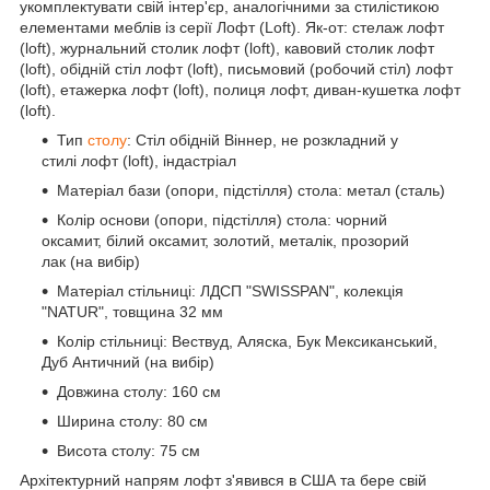
укомплектувати свій інтер'єр, аналогічними за стилістикою
елементами меблів із серії Лофт (Loft). Як-от: стелаж лофт
(loft), журнальний столик лофт (loft), кавовий столик лофт
(loft), обідній стіл лофт (loft), письмовий (робочий стіл) лофт
(loft), етажерка лофт (loft), полиця лофт, диван-кушетка лофт
(loft).
Тип
столу
: Стіл обідній Віннер, не розкладний у
стилі лофт (loft), індастріал
Матеріал бази (опори, підстілля) стола: метал (сталь)
Колір основи (опори, підстілля) стола: чорний
оксамит, білий оксамит, золотий, металік, прозорий
лак (на вибір)
Матеріал стільниці: ЛДСП "SWISSPAN", колекція
"NATUR", товщина 32 мм
Колір стільниці: Вествуд, Аляска, Бук Мексиканський,
Дуб Античний (на вибір)
Довжина столу: 160 см
Ширина столу: 80 см
Висота столу: 75 см
Архітектурний напрям лофт з'явився в США та бере свій