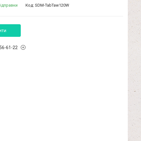
відправки
Код:
SDM-TabTaw120W
ити
456-61-22