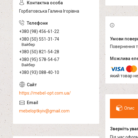
Горбатовська Галина Ігорівна
+380 (98) 456-61-22
+380 (50) 551-31-74
Вайбер
повернення 
+380 (50) 821-54-28
+380 (95) 578-54-67
Вайбер
+380 (93) 088-40-10
який товар н
https://mebel-opt.com.ua/
Опис
mebeloptkyiv@gmail.com
Зверніть уваг
Під час офор