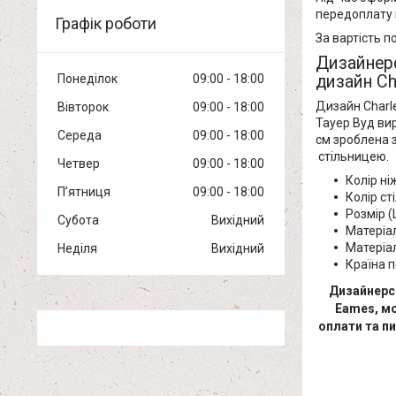
передоплату 
Графік роботи
За вартість п
Дизайнерс
дизайн Ch
Понеділок
09:00
18:00
Дизайн Charle
Вівторок
09:00
18:00
Тауер Вуд вир
Середа
09:00
18:00
см зроблена з
стільницею.
Четвер
09:00
18:00
Колір ні
Пʼятниця
09:00
18:00
Колір ст
Розмір (
Субота
Вихідний
Матеріа
Матеріал
Неділя
Вихідний
Країна 
Дизайнерсь
Eames, мо
оплати та п