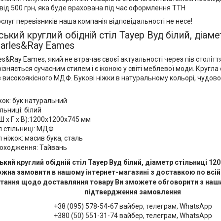
від 500 грн, яка буде врахована під час оформлення ТТН
ослуг перевізників наша компанія відповідальності не несе!
ький круглий обідній стіл Тауер Вуд білий, діаме
arles&Ray Eames
s&Ray Eames, який не втрачає своєї актуальності через пів століття
ізняється сучасним стилем і є іконою у світі меблевої моди. Кругл
 високоякісного МДФ. Букові ніжки в натуральному кольорі, чудово
жок: бук натуральний
ільниці: білий
Ш х Г х В):1200х1200х745 мм
л стільниці: МДФ
 ніжок: масив бука, сталь
походження: Тайвань
кий круглий обідній стіл Тауер Вуд білий, діаметр стільниці 12
жна замовити в нашому інтернет-магазині з доставкою по всій У
итання щодо доставляння товару Ви зможете обговорити з на
підтвердження замовлення
+38 (095) 578-54-67 вайбер, телеграм, WhatsApp
+380 (50) 551-31-74 вайбер, телеграм, WhatsApp