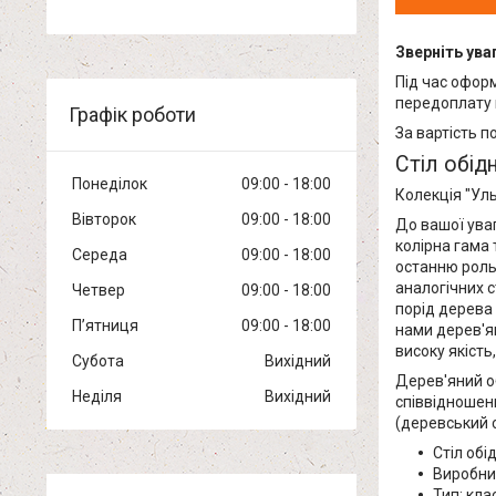
Зверніть уваг
Під час офор
передоплату 
Графік роботи
За вартість п
Стіл обід
Понеділок
09:00
18:00
Колекція "Ул
Вівторок
09:00
18:00
До вашої ува
колірна гама 
Середа
09:00
18:00
останню роль 
аналогічних с
Четвер
09:00
18:00
порід дерева 
Пʼятниця
09:00
18:00
нами дерев'ян
високу якість
Субота
Вихідний
Дерев'яний об
Неділя
Вихідний
співвідношенн
(деревський с
Стіл обі
Виробник
Тип: кла