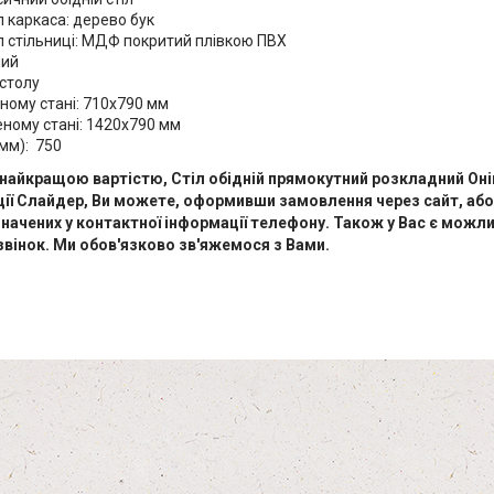
 каркаса: дерево бук
л стільниці: МДФ покритий плівкою ПВХ
лий
 столу
ному стані: 710х790 мм
еному стані: 1420х790 мм
мм): 750
найкращою вартістю, Стіл обідній прямокутний розкладний Оні
ії Слайдер, Ви можете, оформивши замовлення через сайт, або
начених у контактної інформації телефону. Також у Вас є можл
вінок. Ми обов'язково зв'яжемося з Вами.