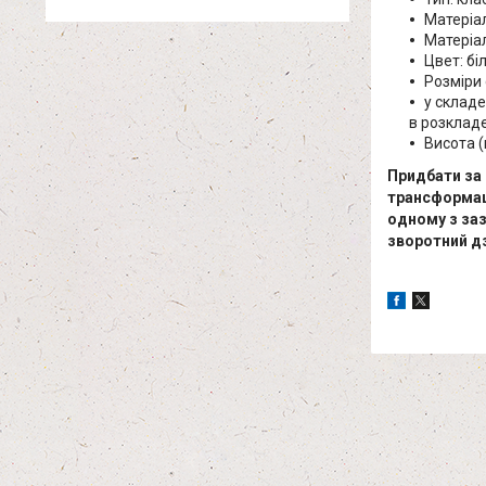
Матеріал
Матеріа
Цвет: бі
Розміри
у складе
в розклад
Висота (
Придбати за 
трансформац
одному з заз
зворотний дз