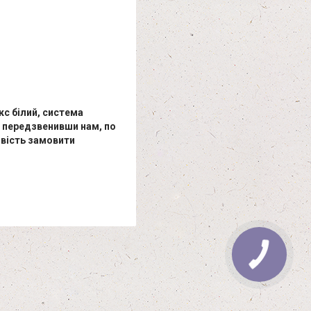
кс білий, система
 передзвенивши нам, по
ивість замовити