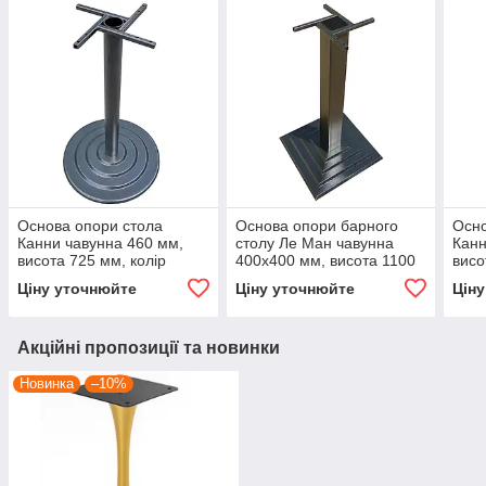
Основа опори стола
Основа опори барного
Осно
Канни чавунна 460 мм,
столу Ле Ман чавунна
Канн
висота 725 мм, колір
400х400 мм, висота 1100
висо
чорний, для бару, кафе,
мм, колір чорний, для
чорн
Ціну уточнюйте
Ціну уточнюйте
Цін
ресторану
бару, кафе, ресторану
рест
Акційні пропозиції та новинки
Новинка
–10%