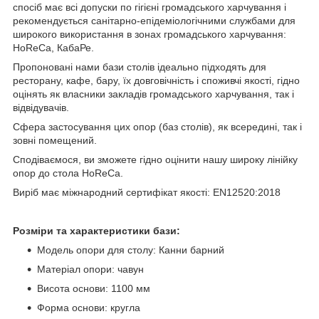
спосіб має всі допуски по гігієні громадського харчування і
рекомендується санітарно-епідеміологічними службами для
широкого використання в зонах громадського харчування:
HoReCa, КабаРе.
Пропоновані нами бази столів ідеально підходять для
ресторану, кафе, бару, їх довговічність і споживчі якості, гідно
оцінять як власники закладів громадського харчування, так і
відвідувачів.
Сфера застосування цих опор (баз столів), як всередині, так і
зовні помещений.
Сподіваємося, ви зможете гідно оцінити нашу широку лінійку
опор до стола HoReCa.
Виріб має міжнародний сертифікат якості: EN12520:2018
Розміри та характеристики бази:
Модель опори для столу: Канни барний
Матеріал опори: чавун
Висота основи: 1100 мм
Форма основи: кругла