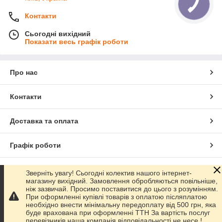
Контакти
Сьогодні вихідний
Показати весь графік роботи
Про нас
Контакти
Доставка та оплата
Графік роботи
Повна версія сайту
Зверніть увагу! Сьогодні колектив нашого інтернет-
магазину вихідний. Замовлення обробляються повільніше,
ніж зазвичай. Просимо поставитися до цього з розумінням.
Сайт створено на маркетплейсі
Prom.ua
При оформленні купівлі товарів з оплатою післяплатою
необхідно внести мінімальну передоплату від 500 грн, яка
буде врахована при оформленні ТТН За вартість послуг
Політика конфіденційності
перевізників наша компанія відповідальності не несе !