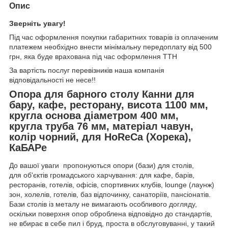
Опис
Зверніть увагу!
Під час оформлення покупки габаритних товарів із оплаченим
платежем необхідно внести мінімальну передоплату від 500
грн, яка буде врахована під час оформлення ТТН
За вартість послуг перевізників наша компанія
відповідальності не несе!!
Опора для барного столу Канни для
бару, кафе, ресторану, висота 1100 мм,
кругла основа діаметром 400 мм,
кругла труба 76 мм, матеріал чавун,
колір чорний, для
HoReCa (Хорека),
КаБАРе
До вашої уваги пропонуються опори (бази) для столів,
для об'єктів громадського харчування: для кафе, барів,
ресторанів, готелів, офісів, спортивних клубів, lounge (лаунж)
зон, холелів, готелів, баз відпочинку, санаторіїв, пансіонатів.
Бази столів із металу не вимагають особливого догляду,
оскільки поверхня опор оброблена відповідно до стандартів,
не вбирає в себе пил і бруд, проста в обслуговуванні, у такий