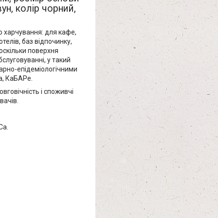
ун, колір чорний,
о харчування: для кафе,
готелів, баз відпочинку,
 оскільки поверхня
бслуговуванні, у такий
ітарно-епідеміологічними
a, КаБАРе.
овговічність і споживчі
вачів.
Ca.