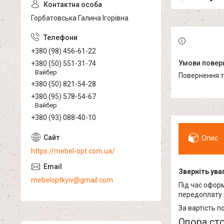
Горбатовська Галина Ігорівна
+380 (98) 456-61-22
+380 (50) 551-31-74
Вайбер
повернення 
+380 (50) 821-54-28
+380 (95) 578-54-67
Вайбер
+380 (93) 088-40-10
Опис
https://mebel-opt.com.ua/
Зверніть уваг
mebeloptkyiv@gmail.com
Під час офор
передоплату 
За вартість п
Опора сто