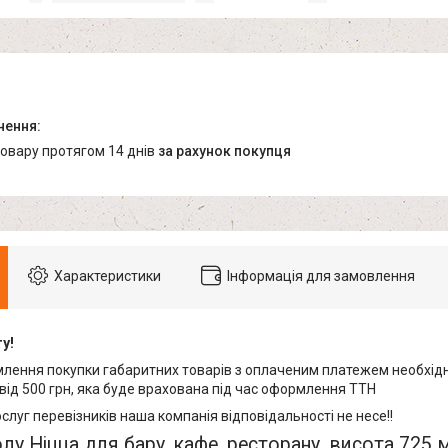
товару протягом 14 днів
за рахунок покупця
Характеристики
Інформація для замовлення
у!
млення покупки габаритних товарів з оплаченим платежем необхідн
від 500 грн, яка буде врахована під час оформлення ТТН
ослуг перевізників наша компанія відповідальності не несе!!
лу Ніцца для бару, кафе, ресторану, висота 725 