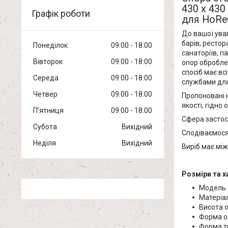
430 х 430
Графік роботи
для
HoRe
До вашої уваг
барів, рестора
Понеділок
09:00
18:00
санаторіїв, п
Вівторок
09:00
18:00
опор оброблен
спосіб має вс
Середа
09:00
18:00
службами для
Четвер
09:00
18:00
Пропоновані н
якості, гідно
Пʼятниця
09:00
18:00
Сфера застосу
Субота
Вихідний
Сподіваємося,
Неділя
Вихідний
Виріб має мі
Розміри та х
Модель 
Матеріал
Висота 
Форма о
Форма т