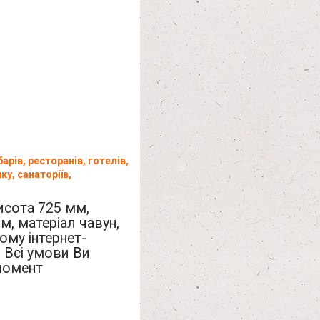
рів, ресторанів, готелів,
ку, санаторіїв,
исота 725 мм,
м, матеріал чавун,
ому інтернет-
 Всі умови Ви
момент