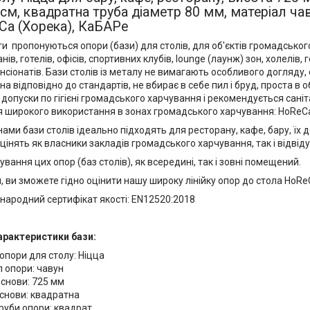
 см, квадратна труба діаметр 80 мм, матеріал чав
Ca (Хорека), КаБАРе
и пропонуються опори (бази) для столів, для об'єктів громадськог
нів, готелів, офісів, спортивних клубів, lounge (лаунж) зон, холелів, 
ансіонатів. Бази столів із металу не вимагають особливого догляду,
а відповідно до стандартів, не вбирає в себе пил і бруд, проста в о
і допуски по гігієні громадського харчування і рекомендується сан
 широкого використання в зонах громадського харчування: HoReC
ами бази столів ідеально підходять для ресторану, кафе, бару, їх д
 оцінять як власники закладів громадського харчування, так і відвіду
вання цих опор (баз столів), як всередині, так і зовні помещений.
 ви зможете гідно оцінити нашу широку лінійку опор до стола HoRe
жнародний сертифікат якості: EN12520:2018
арактеристики бази:
опори для столу: Ніцца
 опори: чавун
основи: 725 мм
снови: квадратна
руби опори: квадрат