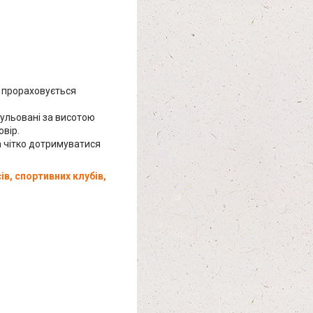
ь прораховується
гульовані за висотою
овір.
а чітко дотримуватися
ів, спортивних клубів,