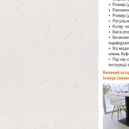
Розмір (
Рекоменд
Розмір (
Регульов
Колір: 
Вага опо
Ви может
індивідуал
Всі моде
ніжки, буф
Під час 
інструкції 
Великий асор
lounge (лаунж