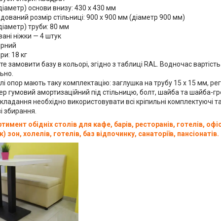
діаметр) основи внизу: 430 х 430 мм
ований розмір стільниці: 900 х 900 мм (діаметр 900 мм)
діаметр) труби: 80 мм
ані ніжки — 4 штук
чорний
ри: 18 кг
е замовити базу в кольорі, згідно з таблиці RAL. Водночас вартіст
ьно.
лі опор мають таку комплектацію: заглушка на трубу 15 х 15 мм, ре
ер гумовий амортизаційний під стільницю, болт, шайба та шайба-гр
складання необхідно використовувати всі кріпильні комплектуючі т
зі збирання.
тимент обідніх столів для кафе, барів, ресторанів, готелів, офіс
) зон, холелів, готелів, баз відпочинку, санаторіїв, пансіонатів.