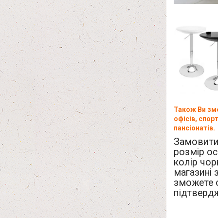
Також Ви змо
офісів, спорт
пансіонатів.
Замовити,
розмір ос
колір чор
магазині 
зможете 
підтверд