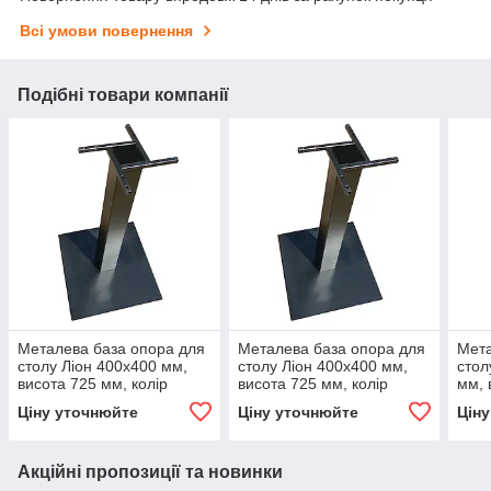
Всі умови повернення
Подібні товари компанії
Металева база опора для
Металева база опора для
Мета
столу Ліон 400х400 мм,
столу Ліон 400х400 мм,
стол
висота 725 мм, колір
висота 725 мм, колір
мм, 
чорний, для бару, кафе,
чорний, для бару, кафе,
сіри
Ціну уточнюйте
Ціну уточнюйте
Цін
ресторану
ресторану
рест
Акційні пропозиції та новинки