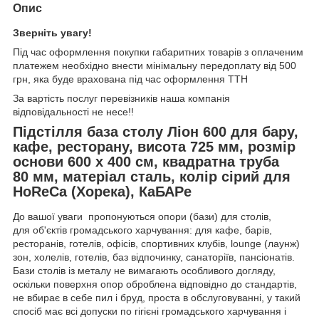
Опис
Зверніть увагу!
Під час оформлення покупки габаритних товарів з оплаченим
платежем необхідно внести мінімальну передоплату від 500
грн, яка буде врахована під час оформлення ТТН
За вартість послуг перевізників наша компанія
відповідальності не несе!!
Підстілля база столу Ліон 600 для бару,
кафе, ресторану, висота 725 мм, розмір
основи 600 х 400 см, квадратна труба
80 мм, матеріал сталь, колір сірий для
HoReCa (Хорека), КаБАРе
До вашої уваги пропонуються опори (бази) для столів,
для об'єктів громадського харчування: для кафе, барів,
ресторанів, готелів, офісів, спортивних клубів, lounge (лаунж)
зон, холелів, готелів, баз відпочинку, санаторіїв, пансіонатів.
Бази столів із металу не вимагають особливого догляду,
оскільки поверхня опор оброблена відповідно до стандартів,
не вбирає в себе пил і бруд, проста в обслуговуванні, у такий
спосіб має всі допуски по гігієні громадського харчування і