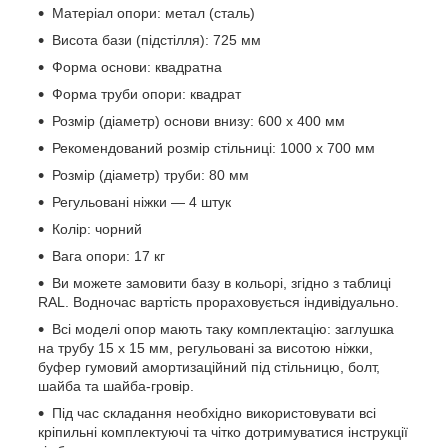
Матеріал опори: метал (сталь)
Висота бази (підстілля): 725 мм
Форма основи: квадратна
Форма труби опори: квадрат
Розмір (діаметр) основи внизу: 600 х 400 мм
Рекомендований розмір стільниці: 1000 х 700 мм
Розмір (діаметр) труби: 80 мм
Регульовані ніжки — 4 штук
Колір: чорний
Вага опори: 17 кг
Ви можете замовити базу в кольорі, згідно з таблиці
RAL. Водночас вартість прораховується індивідуально.
Всі моделі опор мають таку комплектацію: заглушка
на трубу 15 х 15 мм, регульовані за висотою ніжки,
буфер гумовий амортизаційний під стільницю, болт,
шайба та шайба-гровір.
Під час складання необхідно використовувати всі
кріпильні комплектуючі та чітко дотримуватися інструкції