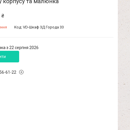
у корпусу та малюнка
 ₴
ення
Код:
VD-Шкаф 3Д Города 33
ка з 22 серпня 2026
ити
456-61-22