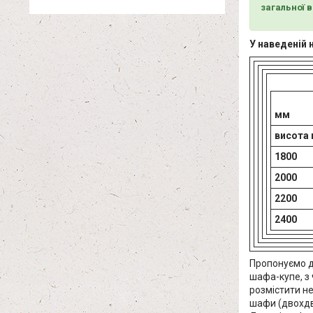
загальної 
У наведеній 
Ша
мм
висота
1800
2000
2200
2400
Пропонуємо д
шафа-купе, з 
розмістити не
шафи (двохдв