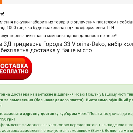
у!
млення покупки габаритних товарів із оплаченим платежем необхід
від 1000 грн, яка буде врахована під час оформлення ТТН
ослуг перевізників наша компанія відповідальності не несе!!
 3Д тридверна Города 33 Viorina-Deko, вибір ко
безплатна доставка у Ваше місто
овна доставка
на вантажне відділення Нової Пошти у Вашому місті
ті
и за замовлення (без накладеного плаття). Виставимо офіційний ра
я!
ете замовити
адресну доставку кур'єром
Нової Пошти, водночас до ва
150 грн!
с оформлення замовлення з частковою передоплатою + накладеною пла
, доставка замовлення оплачується замовником (Вами). Водночас
ми к