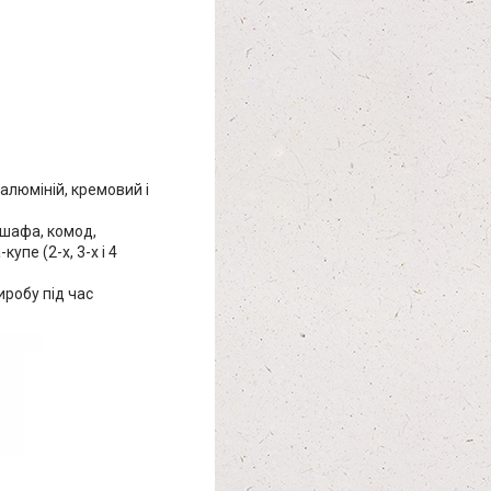
алюміній, кремовий і
т шафа, комод,
упе (2-х, 3-х і 4
робу під час