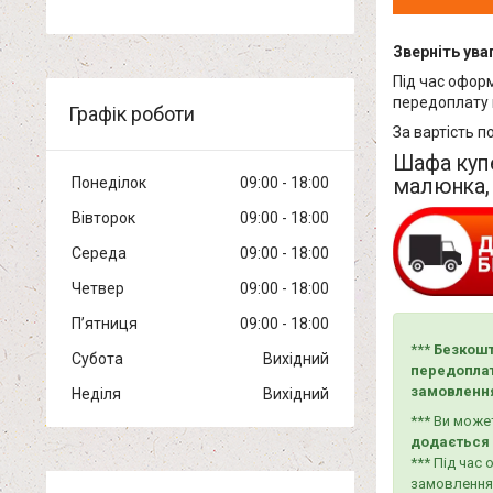
Зверніть уваг
Під час офор
передоплату 
Графік роботи
За вартість п
Шафа купе
малюнка, 
Понеділок
09:00
18:00
Вівторок
09:00
18:00
Середа
09:00
18:00
Четвер
09:00
18:00
Пʼятниця
09:00
18:00
***
Безкошт
Субота
Вихідний
передоплат
замовленн
Неділя
Вихідний
*** Ви мож
додається 
*** Під ча
замовлення