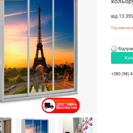
кольор
від
13 395
Під замовл
Відправ
Куп
+380 (98) 