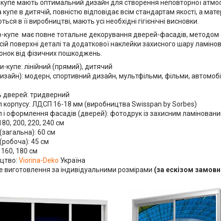
купе мають оптимальний дизайн для створення неповторної атмос
купе в дитячій, повністю відповідає всім стандартам якості, а мате
ься в її виробництві, мають усі необхідні гігієнічні висновки.
ф-купе має повне тотальне декорування дверей-фасадів, методом 
ій поверхні деталі та додаткової наклейки захисного шару ламінов
нок від фізичних пошкоджень.
-купе: лінійний (прямий), дитячий
изайн): модерн, спортивний дизайн, мультфільми, фільми, автомобілі
ь дверей: тридверний
 корпусу: ЛДСП 16-18 мм (виробництва Swisspan by Sorbes)
л і оформлення фасадів (дверей): фотодрук із захисним ламінован
180, 200, 220, 240 см
(загальна): 60 см
(робоча): 45 см
160, 180 см
цтво:
Viorina-Deko
Україна
 виготовлення за індивідуальними розмірами
(за ескізом замовн