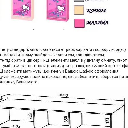
е у стандарті, виготовляється в трьох варіантах кольору корпусу: 
 і завдяки цьому підійде як хлопчикам, так і дівчаткам
е підібрати в цій серії інші елементи меблів у дитячу кімнату, як-о
 тумбочки, настінні полиці, ящик для іграшок, письмовий стіл і шафа-к
 Ці елементи матимуть ідентичну з Вашою шафою оформлення.
укція має дуже надійне паковання, яке забезпечить збереження ви
вання у Ваше місто.