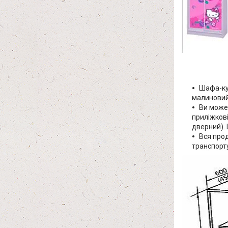
Шафа-куп
малиновий,
Ви может
приліжкові
дверний).
Вся прод
транспорту