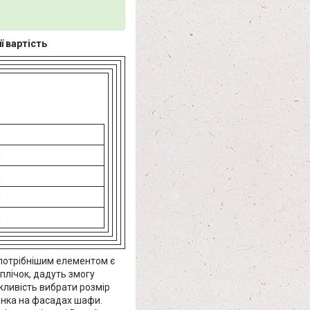
її вартість
н
н
н
н
йпотрібнішим елементом є
плічок, дадуть змогу
ожливість вибрати розмір
люнка на фасадах шафи.