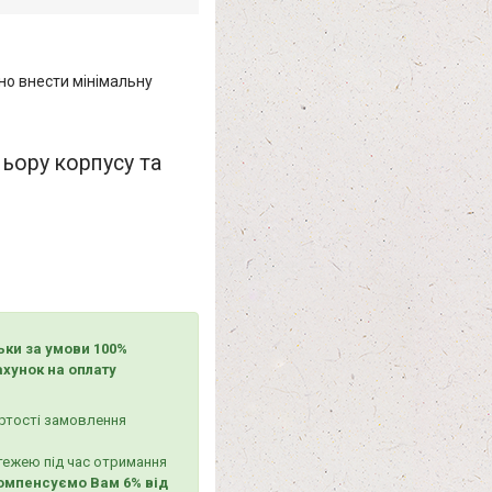
но внести мінімальну
льору корпусу та
льки за умови 100%
хунок на оплату
ртості замовлення
тежею під час отримання
омпенсуємо Вам 6% від