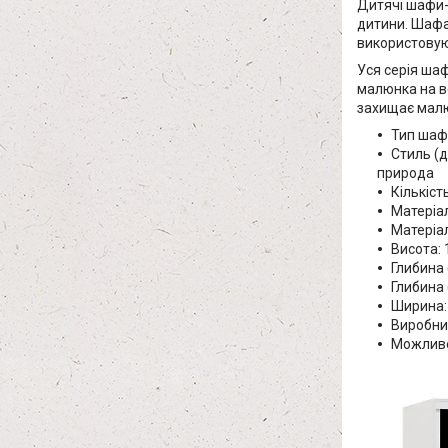
Дитячі шафи-
дитини. Шафа 
використовуют
Уся серія ша
малюнка на вс
захищає малю
Тип шафи
Стиль (д
природа
Кількіст
Матеріал
Матеріа
Висота: 
Глибина 
Глибина 
Ширина: 
Виробни
Можливе