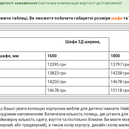
вартості замовлення
(часткова компенсація вартості доставляння)!
нижче таблиці, Ви зможете побачити габаритні розміри
шафи
та 
фа 3Д ширина,
 шафи, мм
1600
1800
13395 грн
13797 гр
13823 грн
14238 гр
14250 грн
14678 гр
14678 грн
15118 гр
о Вашої уваги колекцію корпусних меблів для дитячої кімнати. На
чудовим наповненням. Величезна кількість полиць, дві штанги для 
ймовірну кількість одягу, взуття та постільної білизни. Ви маєте м
ерний, або тридверний), а також колір корпусу, дизайн і колір ма