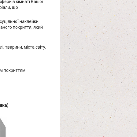
фери в кімнаті Вашої
ріали, що
суцільної наклейки
аного покриття, який
, тварини, міста світу,
им покриттям
ика)