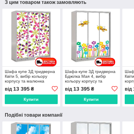
З цим товаром також замовляють
Шафа купе 3Д тридверна
Шафа-купе 3Д тридверна
Шафа
Квіти 5, вибір кольору
Бджілка Мая 4, вибір
Квіт
корпусу та малюнка
кольору корпусу та
корп
малюнка
13 395
13 395
від
₴
від
₴
від
Купити
Купити
Подібні товари компанії