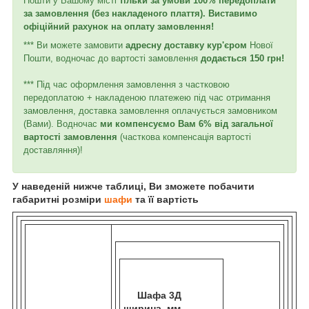
Пошти у Вашому місті
тільки за умови 100% передоплати
за замовлення (без накладеного плаття). Виставимо
офіційний рахунок на оплату замовлення!
*** Ви можете замовити
адресну доставку кур'єром
Нової
Пошти, водночас до вартості замовлення
додається 150 грн!
*** Під час оформлення замовлення з частковою
передоплатою + накладеною платежею під час отримання
замовлення, доставка замовлення оплачується замовником
(Вами). Водночас
ми компенсуємо Вам 6% від загальної
вартості замовлення
(часткова компенсація вартості
доставляння)!
У наведеній нижче таблиці, Ви зможете побачити
габаритні розміри
шафи
та її вартість
Шафа 3Д
ширина, мм