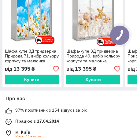
Шафа купе 3Д тридверна
Шафа-купе 3Д тридверна
Шафа
Природа 71, вибір кольору
Природа 49, вибір кольору
Прир
корпусу та малюнка
корпусу та малюнка
корп
13 395
13 395
від
₴
від
₴
від
Купити
Купити
Про нас
97% позитивних з 154 відгуків за рік
Працює з 17.04.2014
м. Київ