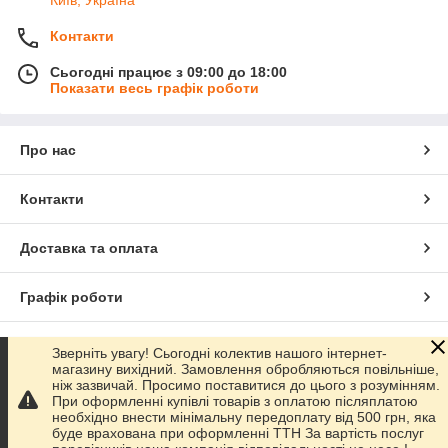
Київ, Україна
Контакти
Сьогодні працює з 09:00 до 18:00
Показати весь графік роботи
Про нас
Контакти
Доставка та оплата
Графік роботи
Повна версія сайту
Зверніть увагу! Сьогодні колектив нашого інтернет-
магазину вихідний. Замовлення обробляються повільніше,
ніж зазвичай. Просимо поставитися до цього з розумінням.
Сайт створено на маркетплейсі
Prom.ua
При оформленні купівлі товарів з оплатою післяплатою
необхідно внести мінімальну передоплату від 500 грн, яка
буде врахована при оформленні ТТН За вартість послуг
Політика конфіденційності