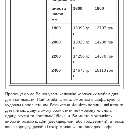
висота
1600
1800
шафи,
мм
1800
13395 гр
13797 грн
н
2000
13823 гр
14238 грн
н
2200
14250 гр
14678 грн
н
2400
14678 гр
15118 грн
н
Пропонуємо до Вашої уваги колекцію корпусних меблів для
дитячої кімнати. Найпотрібнішим елементом є шафа-купе, з
чудовим наповненням. Величезна кількість полиць, дві штанги
для плічок, дадуть змогу розмістити неймовірну кількість
одягу, взуття та постільної білизни. Ви маєте можливість
вибрати розмір шафи (двохдверний, або тридверний), а також
колір корпусу, дизайн і колір малюнка на фасадах шафи.