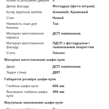
Кількість розсувних дверей
3
Декор фасаду
Фотодрук (фото-вітраж)
Колір (відтінок) меблів
Алюміній, Кремовий
Стан
Новий
Наявність ніши для
Так
білизни
Матеріал виготовлення
ДСП ламінована
каркаса
Матеріал виготовлення
ЛДСП з фотодруком і
фасаду
ламінованим покриттям
Стать
Унісекс
Матеріал виготовлення шафи-купе
Двері
ДСП ламінована
Задня стінка
ДВП
Габаритні розміри шафи-купе
Глибина шафи-купе
600 мм
Внутрішня глибина шафи-
450 мм
купе
Внутрішнє наповнення шафи-купе