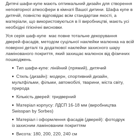
Дитячі шафи-купе мають оптимальний дизайн для створення
неповторної атмосфери в кімнаті Вашої дитини. Шафа купе в
дитячій, повністю відповідає всім стандартам якості, а
матеріали, що використовуються в її виробництві, мають усі
необхідні гігієнічні висновки.
Уся серія шаф-купе має повне тотальне декорування
дверей-фасадів, методом суцільної наклейки малюнка на всій
поверхні деталі та додаткової наклейки захисного шару
ламінованого покриття, який захищає малюнок від фізичних
пошкоджень.
Тип шафи-купе: лінійний (прямий), дитячий
Стиль (дизайн): модерн, спортивний дизайн,
мультфільми, фільми, автомобілі, тварини, міста світу,
природа
Кількість дверей: тридверний
Матеріал корпусу: ЛДСП 16-18 мм (виробництва
Swisspan by Sorbes)
Матеріал і оформлення фасадів (дверей): фотодрук
із захисним ламінованим покриттям
Висота: 180, 200, 220, 240 см