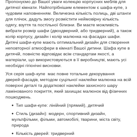
Пропонуємо до Вашої уваги колекцію корпусних меблів для
дитячої кімнати. Найпотрібнішим елементом є шафа-купе, з
чудовим наповненням. Величезна кількість полиць, дві штанги
для плічок, дадуть змогу розмістити неймовірну кількість
одягу, взуття та постільної білизни. Ви маєте можливість
вибрати розмір шафи (двохдверний, або тридверний), а також
колір корпусу, дизайн і колір малюнка на фасадах шафи.
Дитячі шафи-купе мають оптимальний дизайн для створення
неповторної атмосфери в кімнаті Вашої дитини. Шафа купе в
дитячій, повністю відповідає всім стандартам якості, а
матеріали, що використовуються в її виробництві, мають усі
необхідні гігієнічні висновки.
Уся серія шаф-купе має повне тотальне декорування
дверей-фасадів, методом суцільної наклейки малюнка на всій
поверхні деталі та додаткової наклейки захисного шару
ламінованого покриття, який захищає малюнок від фізичних
пошкоджень.
Тип шафи-купе: лінійний (прямий), дитячий
Стиль (дизайн): модерн, спортивний дизайн,
мультфільми, фільми, автомобілі, тварини, міста світу,
природа
Кількість дверей: тридверний