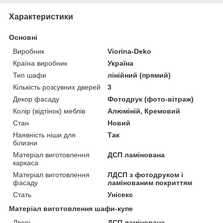
Характеристики
Основні
Виробник
Viorina-Deko
Країна виробник
Україна
Тип шафи
лінійний (прямий)
Кількість розсувних дверей
3
Декор фасаду
Фотодрук (фото-вітраж)
Колір (відтінок) меблів
Алюміній, Кремовий
Стан
Новий
Наявність ніши для
Так
білизни
Матеріал виготовлення
ДСП ламінована
каркаса
Матеріал виготовлення
ЛДСП з фотодруком і
фасаду
ламінованим покриттям
Стать
Унісекс
Матеріал виготовлення шафи-купе
Двері
ДСП ламінована