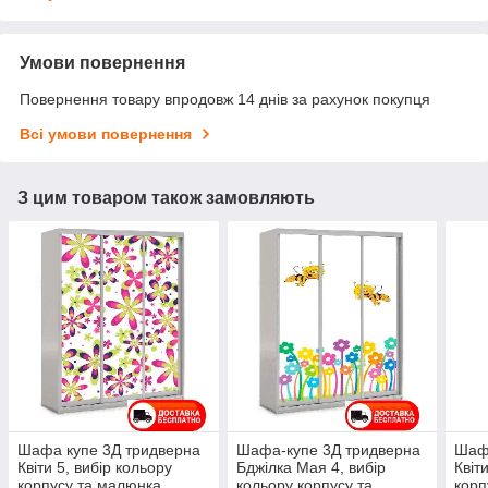
Умови повернення
Повернення товару впродовж 14 днів за рахунок покупця
Всі умови повернення
З цим товаром також замовляють
Шафа купе 3Д тридверна
Шафа-купе 3Д тридверна
Шафа
Квіти 5, вибір кольору
Бджілка Мая 4, вибір
Квіт
корпусу та малюнка
кольору корпусу та
корп