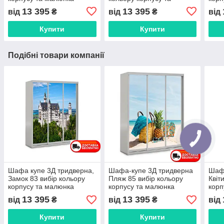
малюнка
13 395
13 395
від
₴
від
₴
від
Купити
Купити
Подібні товари компанії
Шафа купе 3Д тридверна,
Шафа-купе 3Д тридверна
Шафа
Замок 83 вибір кольору
Пляж 85 вибір кольору
Квіт
корпусу та малюнка
корпусу та малюнка
корп
13 395
13 395
від
₴
від
₴
від
Купити
Купити