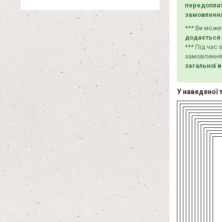
передоплат
замовленн
*** Ви мож
додається 
*** Під ча
замовлення
загальної 
У наведеної 