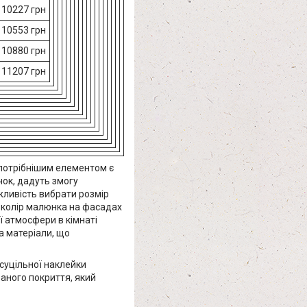
10227 грн
10553 грн
10880 грн
11207 грн
йпотрібнішим елементом є
чок, дадуть змогу
ожливість вибрати розмір
і колір малюнка на фасадах
 атмосфери в кімнаті
а матеріали, що
суцільної наклейки
аного покриття, який