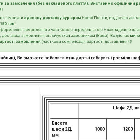
и за замовлення (без накладеного плаття). Виставимо офіційний ра
я!
ете замовити
адресну доставку кур'єром
Нової Пошти, водночас до ва
150 грн!
с оформлення замовлення з частковою передоплатою + накладеною пла
, доставка замовлення оплачується замовником (Вами). Водночас
ми к
вартості замовлення
(часткова компенсація вартості доставляння)!
таблиці, Ви зможете побачити стандартні габаритні розміри шаф
Шафа 2Д ширин
Висота
шафи 2Д,
1000
1200
мм