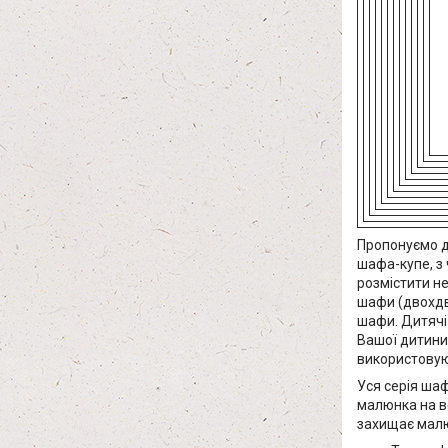
Пропонуємо д
шафа-купе, з
розмістити не
шафи (двохдв
шафи. Дитячі
Вашої дитини.
використовуют
Уся серія ша
малюнка на вс
захищає малю