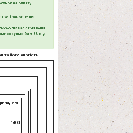
хунок на оплату
ртості замовлення
тежею під час отримання
омпенсуємо Вам 6% від
и та його вартість!
а, мм
1400