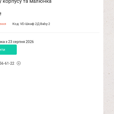
у корпусу та малюнка
₴
ення
Код:
VD-Шкаф 2Д Baby 2
ка з 23 серпня 2026
ити
456-61-22