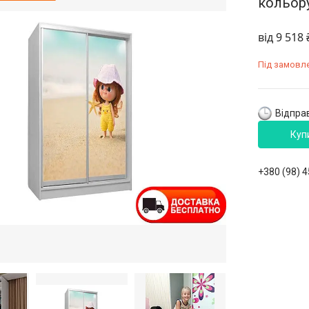
кольор
від
9 518 
Під замовл
Відправ
Куп
+380 (98) 