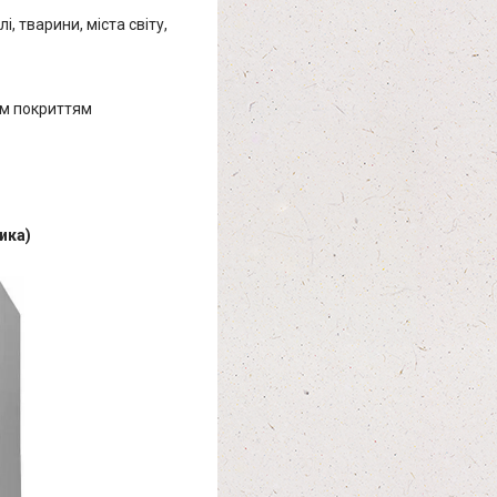
, тварини, міста світу,
им покриттям
ика)