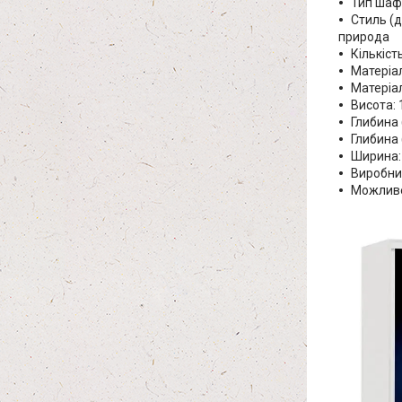
Тип шафи
Стиль (д
природа
Кількіс
Матеріал
Матеріа
Висота: 
Глибина 
Глибина 
Ширина: 
Виробниц
Можливе