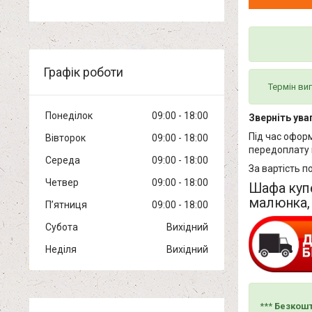
Графік роботи
Термін виг
Понеділок
09:00
18:00
Зверніть уваг
Під час офор
Вівторок
09:00
18:00
передоплату 
Середа
09:00
18:00
За вартість п
Четвер
09:00
18:00
Шафа купе
малюнка, 
Пʼятниця
09:00
18:00
Субота
Вихідний
Неділя
Вихідний
***
Безкошт