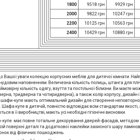
1800
9518 грн
9929 грн
2000
9822 грн
10247 грн
2200
10125 грн
10563 грн
2400
10429 грн
10880 грн
о Вашої уваги колекцію корпусних меблів для дитячої кімнати. На
 чудовим наповненням. Величезна кількість полиць, штанга для плі
ймовірну кількість одягу, взуття та постільної білизни. Ви маєте м
ерна, тридверна та чотиридверна), а також колір корпусу, дизайн 
 шафи-купе мають оптимальний дизайн для створення неповторної
 Шафа купе в дитячій, повністю відповідає всім стандартам якості, 
ься в її виробництві, мають усі необхідні гігієнічні висновки.
ф-купе має повне тотальне декорування дверей-фасадів, методом 
ій поверхні деталі та додаткової наклейки захисного шару ламінов
нок від фізичних пошкоджень.