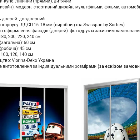
-купе: лінійний (прямий), дитячий
изайн): модерн, спортивний дизайн, мультфільми, фільми, автомобілі
ть дверей: дводверний
 корпусу: ЛДСП 16-18 мм (виробництва Swisspan by Sorbes)
л і оформлення фасадів (дверей): фотодрук із захисним ламінован
180, 200, 220, 240 см
(загальна): 60 см
(робоча): 45 см
100, 120, 140 см
тво: Viorina-Deko Україна
 виготовлення за індивідуальними розмірами
(за ескізом замовн