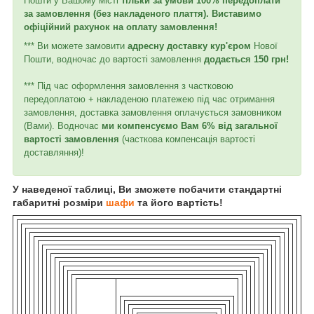
Пошти у Вашому місті
тільки за умови 100% передоплати
за замовлення (без накладеного плаття). Виставимо
офіційний рахунок на оплату замовлення!
*** Ви можете замовити
адресну доставку кур'єром
Нової
Пошти, водночас до вартості замовлення
додається 150 грн!
*** Під час оформлення замовлення з частковою
передоплатою + накладеною платежею під час отримання
замовлення, доставка замовлення оплачується замовником
(Вами). Водночас
ми компенсуємо Вам 6% від загальної
вартості замовлення
(часткова компенсація вартості
доставляння)!
У наведеної таблиці, Ви зможете побачити стандартні
габаритні розміри
шафи
та його вартість!