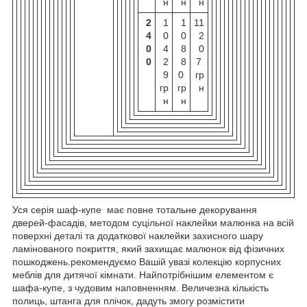
н
н
н
2
1
1
11
4
0
0
2
0
4
8
0
0
2
8
7
9
0
гр
гр
гр
н
н
н
Уся серія шаф-купе має повне тотальне декорування
дверей-фасадів, методом суцільної наклейки малюнка на всій
поверхні деталі та додаткової наклейки захисного шару
ламінованого покриття, який захищає малюнок від фізичних
пошкоджень.рекомендуємо Вашій увазі колекцію корпусних
меблів для дитячої кімнати. Найпотрібнішим елементом є
шафа-купе, з чудовим наповненням. Величезна кількість
полиць, штанга для плічок, дадуть змогу розмістити