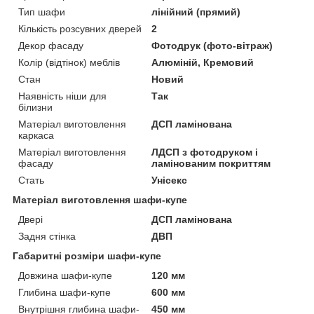
Тип шафи
лінійний (прямий)
Кількість розсувних дверей
2
Декор фасаду
Фотодрук (фото-вітраж)
Колір (відтінок) меблів
Алюміній, Кремовий
Стан
Новий
Наявність ніши для
Так
білизни
Матеріал виготовлення
ДСП ламінована
каркаса
Матеріал виготовлення
ЛДСП з фотодруком і
фасаду
ламінованим покриттям
Стать
Унісекс
Матеріал виготовлення шафи-купе
Двері
ДСП ламінована
Задня стінка
ДВП
Габаритні розміри шафи-купе
Довжина шафи-купе
120 мм
Глибина шафи-купе
600 мм
Внутрішня глибина шафи-
450 мм