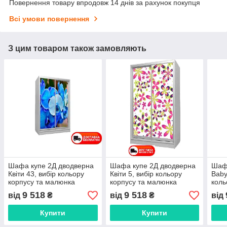
Повернення товару впродовж 14 днів за рахунок покупця
Всі умови повернення
З цим товаром також замовляють
Шафа купе 2Д дводверна
Шафа купе 2Д дводверна
Шафа
Квіти 43, вибір кольору
Квіти 5, вибір кольору
Baby
корпусу та малюнка
корпусу та малюнка
коль
мал
9 518
9 518
від
₴
від
₴
від
Купити
Купити