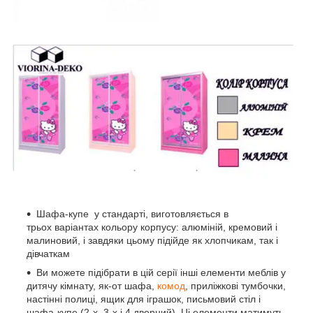
Шафа-купе у стандарті, виготовляється в
трьох варіантах кольору корпусу: алюміній, кремовий і
малиновий, і завдяки цьому підійде як хлопчикам, так і
дівчаткам
Ви можете підібрати в цій серії інші елементи меблів у
дитячу кімнату, як-от шафа,
комод
, приліжкові тумбочки,
настінні полиці, ящик для іграшок, письмовий стіл і
шафа-купе (2-х, 3-х і 4 дверний). Ці елементи матимуть