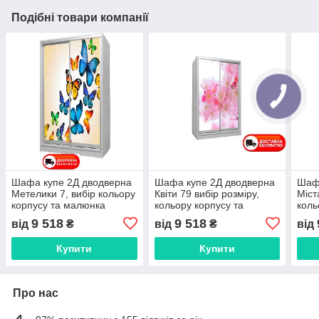
Подібні товари компанії
Шафа купе 2Д дводверна
Шафа купе 2Д дводверна
Шафа
Метелики 7, вибір кольору
Квіти 79 вибір розміру,
Міст
корпусу та малюнка
кольору корпусу та
коль
малюнка
мал
9 518
9 518
від
₴
від
₴
від
Купити
Купити
Про нас