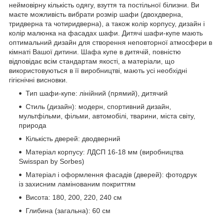
неймовірну кількість одягу, взуття та постільної білизни. Ви
маєте можливість вибрати розмір шафи (двохдверна,
тридверна та чотиридверна), а також колір корпусу, дизайн і
колір малюнка на фасадах шафи. Дитячі шафи-купе мають
оптимальний дизайн для створення неповторної атмосфери в
кімнаті Вашої дитини. Шафа купе в дитячій, повністю
відповідає всім стандартам якості, а матеріали, що
використовуються в її виробництві, мають усі необхідні
гігієнічні висновки.
Тип шафи-купе: лінійний (прямий), дитячий
Стиль (дизайн): модерн, спортивний дизайн,
мультфільми, фільми, автомобілі, тварини, міста світу,
природа
Кількість дверей: дводверний
Матеріал корпусу: ЛДСП 16-18 мм (виробництва
Swisspan by Sorbes)
Матеріал і оформлення фасадів (дверей): фотодрук
із захисним ламінованим покриттям
Висота: 180, 200, 220, 240 см
Глибина (загальна): 60 см