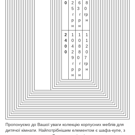
0
2
6
8
5
3
0
г
г
гр
р
р
н
н
н
2
1
1
1
4
0
0
1
0
4
8
2
0
2
8
0
9
0
7
г
г
гр
р
р
н
н
н
Пропонуємо до Вашої уваги колекцію корпусних меблів для
дитячої кімнати. Найпотрібнішим елементом є шафа-купе, з