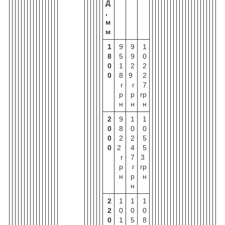
Д
,
м
м
1
9
9
1
8
5
9
0
0
1
2
2
0
8
9
2
г
г
7
р
р
гр
н
н
н
2
9
1
1
0
8
0
0
0
2
2
5
0
2
4
5
г
7
3
р
г
гр
н
р
н
н
2
1
1
1
2
0
0
0
0
1
5
8