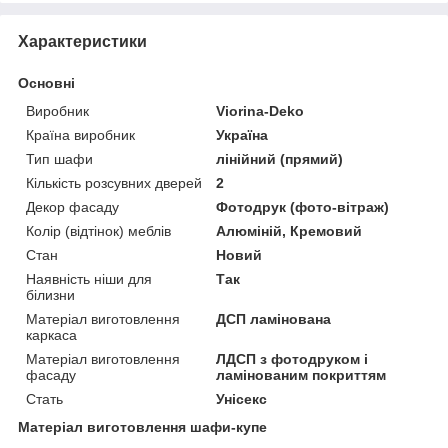
Характеристики
Основні
Виробник
Viorina-Deko
Країна виробник
Україна
Тип шафи
лінійний (прямий)
Кількість розсувних дверей
2
Декор фасаду
Фотодрук (фото-вітраж)
Колір (відтінок) меблів
Алюміній, Кремовий
Стан
Новий
Наявність ніши для
Так
білизни
Матеріал виготовлення
ДСП ламінована
каркаса
Матеріал виготовлення
ЛДСП з фотодруком і
фасаду
ламінованим покриттям
Стать
Унісекс
Матеріал виготовлення шафи-купе