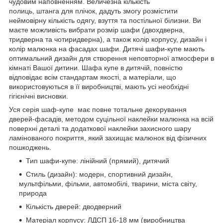
чудовим наповненням. Величезна кількість
полиць, штанга для плічок, дадуть змогу розмістити
неймовірну кількість одягу, взуття та постільної білизни. Ви
маєте можливість вибрати розмір шафи (двохдверна,
тридверна та чотиридверна), а також колір корпусу, дизайн і
колір малюнка на фасадах шафи. Дитячі шафи-купе мають
оптимальний дизайн для створення неповторної атмосфери в
кімнаті Вашої дитини. Шафа купе в дитячій, повністю
відповідає всім стандартам якості, а матеріали, що
використовуються в її виробництві, мають усі необхідні
гігієнічні висновки.
Уся серія шаф-купе має повне тотальне декорування
дверей-фасадів, методом суцільної наклейки малюнка на всій
поверхні деталі та додаткової наклейки захисного шару
ламінованого покриття, який захищає малюнок від фізичних
пошкоджень.
Тип шафи-купе: лінійний (прямий), дитячий
Стиль (дизайн): модерн, спортивний дизайн,
мультфільми, фільми, автомобілі, тварини, міста світу,
природа
Кількість дверей: дводверний
Матеріал корпусу: ЛДСП 16-18 мм (виробництва