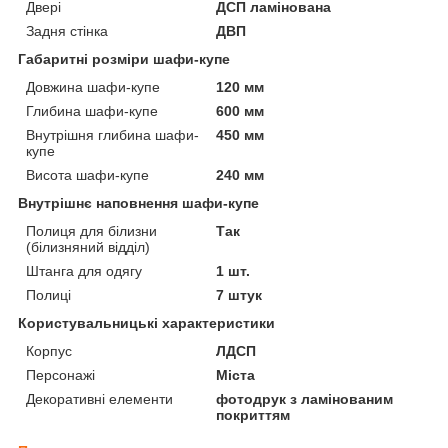
Двері
ДСП ламінована
Задня стінка
ДВП
Габаритні розміри шафи-купе
Довжина шафи-купе
120 мм
Глибина шафи-купе
600 мм
Внутрішня глибина шафи-
450 мм
купе
Висота шафи-купе
240 мм
Внутрішнє наповнення шафи-купе
Полиця для білизни
Так
(білизняний відділ)
Штанга для одягу
1 шт.
Полиці
7 штук
Користувальницькі характеристики
Корпус
ЛДСП
Персонажі
Міста
Декоративні елементи
фотодрук з ламінованим
покриттям