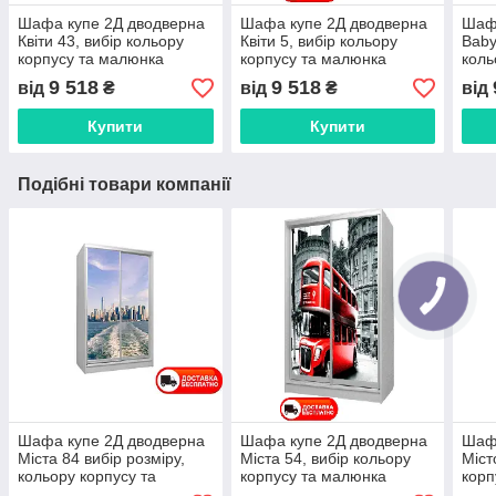
Шафа купе 2Д дводверна
Шафа купе 2Д дводверна
Шафа
Квіти 43, вибір кольору
Квіти 5, вибір кольору
Baby
корпусу та малюнка
корпусу та малюнка
коль
мал
9 518
9 518
від
₴
від
₴
від
Купити
Купити
Подібні товари компанії
Шафа купе 2Д дводверна
Шафа купе 2Д дводверна
Шафа
Міста 84 вибір розміру,
Міста 54, вибір кольору
Міст
кольору корпусу та
корпусу та малюнка
корп
малюнка