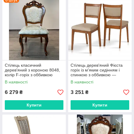
6 штук
Стілець класичний
Стілець дерев'яний Фієста
дерев'яний з короною 8048,
горіх із м'яким сидінням і
колір F-горіх з оббивкою
спинкою з оббивкою —
тканина 8072A, фабрика
тканина Канна 18 EximTextil
В наявності
В наявності
Daming
(зібраний)
6 279
3 251
₴
₴
Купити
Купити