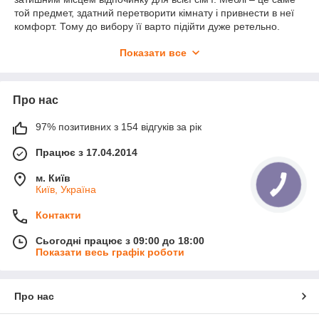
той предмет, здатний перетворити кімнату і привнести в неї
комфорт. Тому до вибору її варто підійти дуже ретельно.
Компанія «Меблі-Опт» рекомендує зупинити свій вибір на
Показати все
дерев'яних стільцях, які в широкому асортименті
представлені на нашій вітрині.
Дерев'яні стільці з м'якою оббивкою –
Про нас
ідеальний варіант для кухні
97% позитивних з 154 відгуків за рік
Підходить для кухонних приміщень стілець дерев'яний з
м'якою спинкою з кількох причин: деревина міцна і
Працює з 17.04.2014
довговічна, практична, екологічно чиста і безпечна для
дорослих і дітей. Але вибирати його необхідно ретельно,
м. Київ
звертаючи увагу на:
Київ, Україна
якість матеріалу (каркас зобов'язаний бути
виконаним з натурального дерева, а не композитних
Контакти
матеріалів на основі деревини);
Сьогодні працює з 09:00 до 18:00
товщину ніжок (оптимальний розмір – 25*25 см);
Показати весь графік роботи
якість кріплень (переважні болти) і покриття
(лаку, який повинен покривати всю поверхню виробу
рівномірним шаром);
Про нас
характеристики оббивки (її зносостійкості,