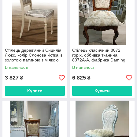
Стілець дерев'яний Сицилія
Стілець класичний 8072
Люкс, колір Слонова кістка із
горіх, оббивка тканина
золотою патиною з м'якою
8072A-A, фабрика Daming
оббивкою Версаль
В наявності
В наявності
3 827
6 825
₴
₴
Купити
Купити