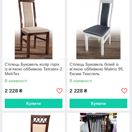
Стілець Буковель колір горіх
Стілець Буковель білий із
із м'якою оббивкою Tetratex-2
м'якою оббивкою Malmo 95,
MebTex
Ексим Текстиль
В наявності
В наявності
2 228
2 228
₴
₴
Купити
Купити