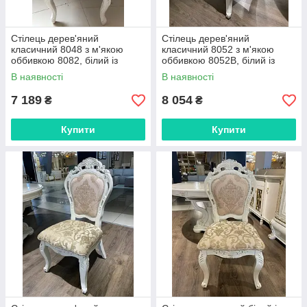
Стілець дерев'яний
Стілець дерев'яний
класичний 8048 з м'якою
класичний 8052 з м'якою
оббивкою 8082, білий із
оббивкою 8052B, білий із
патиною біле золото,
патиною біле золото, Daming
В наявності
В наявності
фабрика Daming
7 189
8 054
₴
₴
Купити
Купити