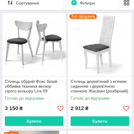
Сортування
0
Фільтри
Дерев'яні стільці з м'якою оббивкою
— це гармонійне
Топ продажів
поєднання натуральної краси дерева, комфорту та сучасного
дизайну. У каталозі
Mebel-Opt
представлені обідні стільці з
м'якими сидіннями та спинками, виконані з якісної деревини
та зносостійких меблевих тканин, велюру, букле або
екошкіри. Такі моделі чудово підходять для кухні, їдальні,
вітальні, кафе, ресторану, готелю та інших комерційних
закладів. Великий вибір кольорів, сучасний дизайн і швидка
доставка по всій Україні.
Стілець обідній Фокс білий,
Стілець дерев'яний з м'яким
оббивка тканина велюр
сидінням і дерев'яною
сірого кольору Lira 09
спинкою Жасмин (розбірний)
МБТекс, у скандинавському
білий, оббивка NEW Вавилон
Готово до відправки
Готово до відправки
стилі
66
3 150
2 912
₴
₴
Купити
Купити