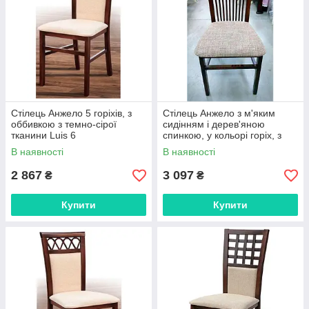
Стілець Анжело 5 горіхів, з
Стілець Анжело з м'яким
оббивкою з темно-сірої
сидінням і дерев'яною
тканини Luis 6
спинкою, у кольорі горіх, з
оббивкою Тканина HIT 3
В наявності
В наявності
Apparel (зібраний)
2 867
3 097
₴
₴
Купити
Купити