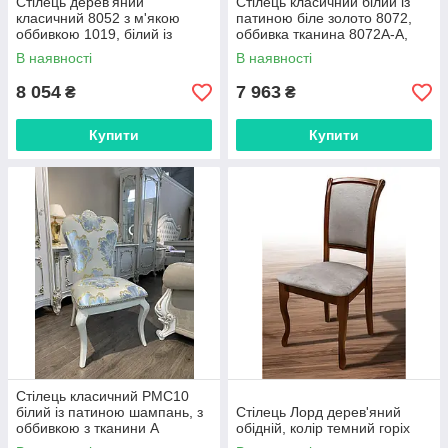
Стілець дерев'яний
Стілець класичний білий із
класичний 8052 з м'якою
патиною біле золото 8072,
оббивкою 1019, білий із
оббивка тканина 8072A-A,
патиною біле золото,
фабрика Daming
В наявності
В наявності
фабрика Daming
8 054
7 963
₴
₴
Купити
Купити
Стілець класичний PMC10
білий із патиною шампань, з
Стілець Лорд дерев'яний
оббивкою з тканини А
обідній, колір темний горіх
(блакитні квіти), Daming