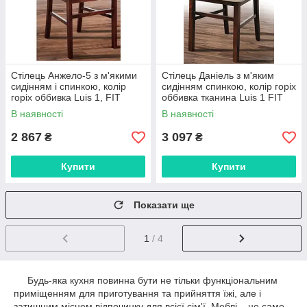
Стілець Анжело-5 з м'якими
Стілець Даніель з м'яким
сидінням і спинкою, колір
сидінням спинкою, колір горіх
горіх оббивка Luis 1, FIT
оббивка тканина Luis 1 FIT
В наявності
В наявності
2 867
3 097
₴
₴
Купити
Купити
Показати ще
1
/ 4
Будь-яка кухня повинна бути не тільки функціональним
приміщенням для приготування та прийняття їжі, але і
затишним місцем відпочинку для всієї сім'ї. Меблі – це саме