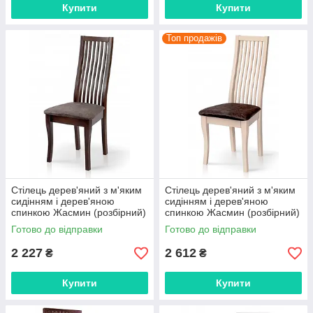
Купити
Купити
Топ продажів
Стілець дерев'яний з м'яким
Стілець дерев'яний з м'яким
сидінням і дерев'яною
сидінням і дерев'яною
спинкою Жасмин (розбірний)
спинкою Жасмин (розбірний)
темний горіх, оббивка NEW
бежевий, оббивка NEW
Готово до відправки
Готово до відправки
Вавилон 64
Вавилон 64
2 227
2 612
₴
₴
Купити
Купити