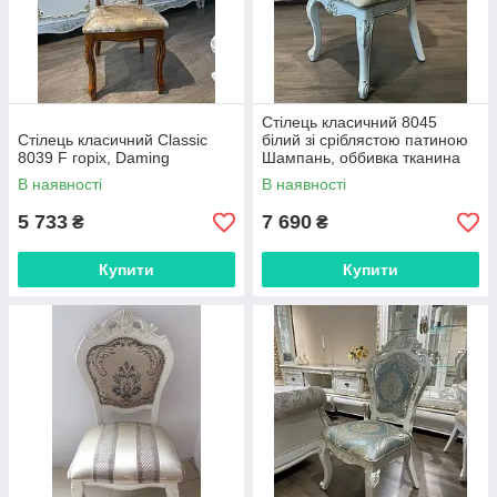
Стілець класичний 8045
Стілець класичний Classic
білий зі сріблястою патиною
8039 F горіх, Daming
Шампань, оббивка тканина
8072A, фабрика Daming
В наявності
В наявності
5 733
7 690
₴
₴
Купити
Купити